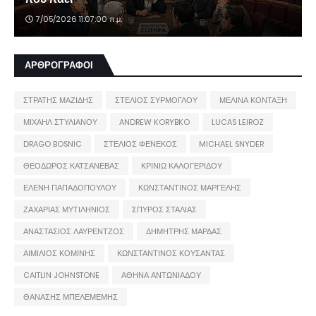
7/05/2026 11:07:00 π.μ.
ΑΡΘΡΟΓΡΑΦΟΙ
ΣΤΡΑΤΗΣ ΜΑΖΙΔΗΣ
ΣΤΕΛΙΟΣ ΣΥΡΜΟΓΛΟΥ
ΜΕΛΙΝΑ ΚΟΝΤΑΞΗ
ΜΙΧΑΗΛ ΣΤΥΛΙΑΝΟΥ
ANDREW KORYBKO
LUCAS LEIROZ
DRAGO BOSNIC
ΣΤΕΛΙΟΣ ΦΕΝΕΚΟΣ
MICHAEL SNYDER
ΘΕΟΔΩΡΟΣ ΚΑΤΣΑΝΕΒΑΣ
ΚΡΙΝΙΩ ΚΑΛΟΓΕΡΙΔΟΥ
ΕΛΕΝΗ ΠΑΠΑΔΟΠΟΥΛΟΥ
ΚΩΝΣΤΑΝΤΙΝΟΣ ΜΑΡΓΕΛΗΣ
ΖΑΧΑΡΙΑΣ ΜΥΤΙΛΗΝΙΟΣ
ΣΠΥΡΟΣ ΣΤΑΛΙΑΣ
ΑΝΑΣΤΑΣΙΟΣ ΛΑΥΡΕΝΤΖΟΣ
ΔΗΜΗΤΡΗΣ ΜΑΡΔΑΣ
ΑΙΜΙΛΙΟΣ ΚΟΜΙΝΗΣ
ΚΩΝΣΤΑΝΤΙΝΟΣ ΚΟΥΣΑΝΤΑΣ
CAITLIN JOHNSTONE
ΑΘΗΝΑ ΑΝΤΩΝΙΑΔΟΥ
ΘΑΝΑΣΗΣ ΜΠΕΛΕΜΕΜΗΣ