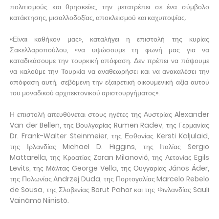
πολιτισμούς και θρησκείες, την μετατρέπει σε ένα σύμβολο
κατάκτησης, μισαλλοδοξίας, αποκλεισμού και καχυποψίας.
«Είναι καθήκον μας», καταλήγει η επιστολή της κυρίας
Σακελλαροπούλου, «να υψώσουμε τη φωνή μας για να
καταδικάσουμε την τουρκική απόφαση. Δεν πρέπει να πάψουμε
να καλούμε την Τουρκία να αναθεωρήσει και να ανακαλέσει την
απόφαση αυτή, σεβόμενη την εξαιρετική οικουμενική αξία αυτού
του μοναδικού αρχιτεκτονικού αριστουργήματος».
Η επιστολή απευθύνεται στους ηγέτες της Αυστρίας Alexander
Van der Bellen, της Βουλγαρίας Rumen Radev, της Γερμανίας
Dr. Frank-Walter Steinmeier, της Εσθονίας Kersti Kaljulaid,
της Ιρλανδίας Michael D. Higgins, της Ιταλίας Sergio
Mattarella, της Κροατίας Zoran Milanović, της Λετονίας Egils
Levits, της Μάλτας George Vella, της Ουγγαρίας János Áder,
της Πολωνίας Andrzej Duda, της Πορτογαλίας Marcelo Rebelo
de Sousa, της Σλοβενίας Borut Pahor και της Φινλανδίας Sauli
Väinämö Niinistö.