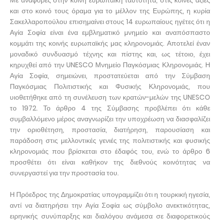
Με αναφορές στην κοινή ευρωπαϊκή ταυτότητα, στις κοινές αξίες
και στο κοινό τους όραμα για το μέλλον της Ευρώπης, η κυρία
Σακελλαροπούλου επισημαίνει στους 14 ευρωπαίους ηγέτες ότι η
Αγία Σοφία είναι ένα εμβληματικό μνημείο και αναπόσπαστο
κομμάτι της κοινής ευρωπαϊκής μας κληρονομιάς. Αποτελεί έναν
μοναδικό συνδυασμό τέχνης και πίστης και, ως τέτοιο, έχει
κηρυχθεί από την UNESCO Μνημείο Παγκόσμιας Κληρονομιάς. Η
Αγία Σοφία, σημειώνει, προστατεύεται από την Σύμβαση
Παγκόσμιας Πολιτιστικής και Φυσικής Κληρονομιάς, που
υιοθετήθηκε από τη συνέλευση των κρατών-μελών της UNESCO
το 1972. Το άρθρο 4 της Σύμβασης προβλέπει ότι κάθε
συμβαλλόμενο μέρος αναγνωρίζει την υποχρέωση να διασφαλίζει
την οριοθέτηση, προστασία, διατήρηση, παρουσίαση και
παράδοση στις μελλοντικές γενιές της πολιτιστικής και φυσικής
κληρονομιάς που βρίσκεται στο έδαφός του, ενώ το άρθρο 6
προσθέτει ότι είναι καθήκον της διεθνούς κοινότητας να
συνεργαστεί για την προστασία του.
Η Πρόεδρος της Δημοκρατίας υπογραμμίζει ότι η τουρκική ηγεσία,
αντί να διατηρήσει την Αγία Σοφία ως σύμβολο ανεκτικότητας,
ειρηνικής συνύπαρξης και διαλόγου ανάμεσα σε διαφορετικούς