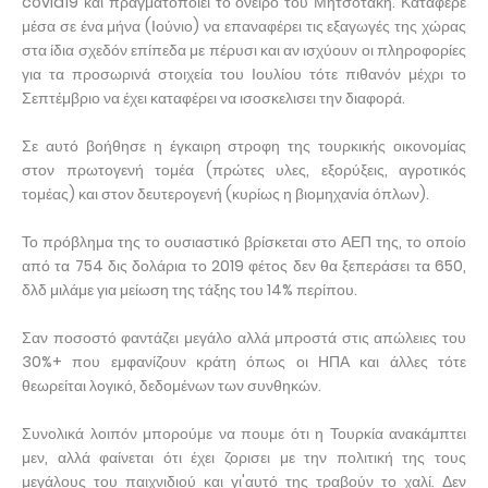
covid19 και πραγματοποιεί το όνειρο του Μητσοτάκη. Κατάφερε
μέσα σε ένα μήνα (Ιούνιο) να επαναφέρει τις εξαγωγές της χώρας
στα ίδια σχεδόν επίπεδα με πέρυσι και αν ισχύουν οι πληροφορίες
για τα προσωρινά στοιχεία του Ιουλίου τότε πιθανόν μέχρι το
Σεπτέμβριο να έχει καταφέρει να ισοσκελισει την διαφορά.
Σε αυτό βοήθησε η έγκαιρη στροφη της τουρκικής οικονομίας
στον πρωτογενή τομέα (πρώτες υλες, εξορύξεις, αγροτικός
τομέας) και στον δευτερογενή (κυρίως η βιομηχανία όπλων).
Το πρόβλημα της το ουσιαστικό βρίσκεται στο ΑΕΠ της, το οποίο
από τα 754 δις δολάρια το 2019 φέτος δεν θα ξεπεράσει τα 650,
δλδ μιλάμε για μείωση της τάξης του 14% περίπου.
Σαν ποσοστό φαντάζει μεγάλο αλλά μπροστά στις απώλειες του
30%+ που εμφανίζουν κράτη όπως οι ΗΠΑ και άλλες τότε
θεωρείται λογικό, δεδομένων των συνθηκών.
Συνολικά λοιπόν μπορούμε να πουμε ότι η Τουρκία ανακάμπτει
μεν, αλλά φαίνεται ότι έχει ζορισει με την πολιτική της τους
μεγάλους του παιχνιδιού και γι'αυτό της τραβούν το χαλί. Δεν