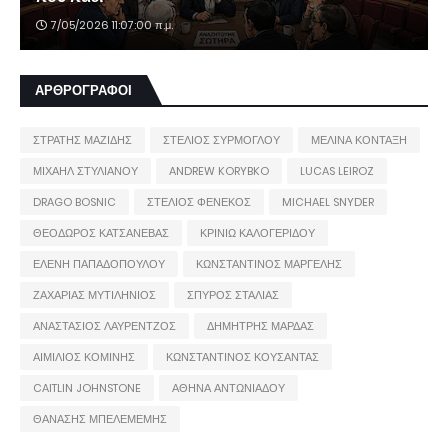
7/05/2026 11:07:00 π.μ.
ΑΡΘΡΟΓΡΑΦΟΙ
ΣΤΡΑΤΗΣ ΜΑΖΙΔΗΣ
ΣΤΕΛΙΟΣ ΣΥΡΜΟΓΛΟΥ
ΜΕΛΙΝΑ ΚΟΝΤΑΞΗ
ΜΙΧΑΗΛ ΣΤΥΛΙΑΝΟΥ
ANDREW KORYBKO
LUCAS LEIROZ
DRAGO BOSNIC
ΣΤΕΛΙΟΣ ΦΕΝΕΚΟΣ
MICHAEL SNYDER
ΘΕΟΔΩΡΟΣ ΚΑΤΣΑΝΕΒΑΣ
ΚΡΙΝΙΩ ΚΑΛΟΓΕΡΙΔΟΥ
ΕΛΕΝΗ ΠΑΠΑΔΟΠΟΥΛΟΥ
ΚΩΝΣΤΑΝΤΙΝΟΣ ΜΑΡΓΕΛΗΣ
ΖΑΧΑΡΙΑΣ ΜΥΤΙΛΗΝΙΟΣ
ΣΠΥΡΟΣ ΣΤΑΛΙΑΣ
ΑΝΑΣΤΑΣΙΟΣ ΛΑΥΡΕΝΤΖΟΣ
ΔΗΜΗΤΡΗΣ ΜΑΡΔΑΣ
ΑΙΜΙΛΙΟΣ ΚΟΜΙΝΗΣ
ΚΩΝΣΤΑΝΤΙΝΟΣ ΚΟΥΣΑΝΤΑΣ
CAITLIN JOHNSTONE
ΑΘΗΝΑ ΑΝΤΩΝΙΑΔΟΥ
ΘΑΝΑΣΗΣ ΜΠΕΛΕΜΕΜΗΣ