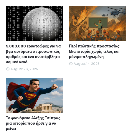
9.000.000 εργατοώρες για να
Περί πολιτικής προστασίας:
βγει αυτόματα ο προσωπικός
Μια ιστορία χωρίς τέλος και
αριθμός και ένα ανυπέρβλητο
μόνιμα πληγωμένη
νομικό κενό
August 14, 2025
August 26, 2025
Το φαινόμενο Αλέξης Τσίπρας,
μια ιστορία που ήρθε για να
μείνει