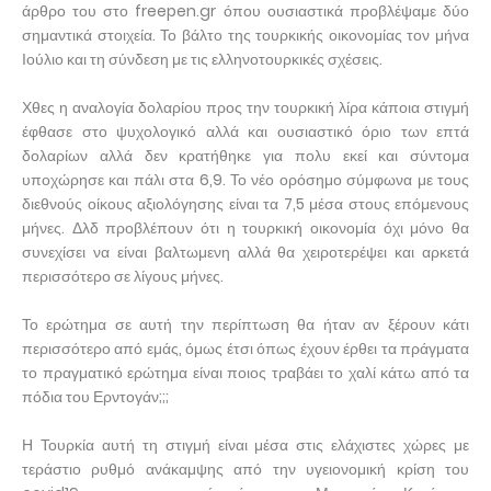
άρθρο του στο freepen.gr όπου ουσιαστικά προβλέψαμε δύο
σημαντικά στοιχεία. Το βάλτο της τουρκικής οικονομίας τον μήνα
Ιούλιο και τη σύνδεση με τις ελληνοτουρκικές σχέσεις.
Χθες η αναλογία δολαρίου προς την τουρκική λίρα κάποια στιγμή
έφθασε στο ψυχολογικό αλλά και ουσιαστικό όριο των επτά
δολαρίων αλλά δεν κρατήθηκε για πολυ εκεί και σύντομα
υποχώρησε και πάλι στα 6,9. Το νέο ορόσημο σύμφωνα με τους
διεθνούς οίκους αξιολόγησης είναι τα 7,5 μέσα στους επόμενους
μήνες. Δλδ προβλέπουν ότι η τουρκική οικονομία όχι μόνο θα
συνεχίσει να είναι βαλτωμενη αλλά θα χειροτερέψει και αρκετά
περισσότερο σε λίγους μήνες.
Το ερώτημα σε αυτή την περίπτωση θα ήταν αν ξέρουν κάτι
περισσότερο από εμάς, όμως έτσι όπως έχουν έρθει τα πράγματα
το πραγματικό ερώτημα είναι ποιος τραβάει το χαλί κάτω από τα
πόδια του Ερντογάν;;;
Η Τουρκία αυτή τη στιγμή είναι μέσα στις ελάχιστες χώρες με
τεράστιο ρυθμό ανάκαμψης από την υγειονομική κρίση του