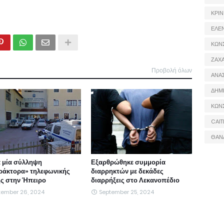
ΚΡΙΝ
ΕΛΕ
ΚΩΝ
ΖΑΧΑ
Προβολή όλων
ΑΝΑ
ΔΗΜ
ΚΩΝ
CAIT
ΘΑΝ
 μία σύλληψη
Εξαρθρώθηκε συμμορία
ράκτορα» τηλεφωνικής
διαρρηκτών με δεκάδες
ς στην Ήπειρο
διαρρήξεις στο Λεκανοπέδιο
tember 26, 2024
September 25, 2024