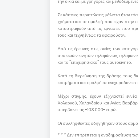
την οικία και με γρήγορες και μεθοδευμέν
Σε κάποιες περιπτώσεις μάλιστα ήταν τό
χρήματα και τα τιμαλφή που είχαν στην οι
καταστραφούν από τις εργασίες που προφ
τους και τεχνηέντως τα αφαιρούσαν.
Από τις έρευνες στις οικίες των κατηγ
συσκευών κινητών τηλεφώνων, τηλεφωνι
και το "επιχειρησιακό" τους αυτοκίνητο.
Κατά τη διερεύνηση της δράσης τους δια
κοσμήματα και τιμαλφή σε ενεχυροδανειστή
Μέχρι στιγμής, έχουν εξιχνιαστεί ενν
Χολαργού, Χαλανδρίου και Αγίας Βαρβάρ
υπερβαίνει τις -103.000- ευρώ.
Οι συλληφθέντες οδηγήθηκαν στους αρμόδ
* * * Δεν επιτρέπεται η αναδημοσίευση τ