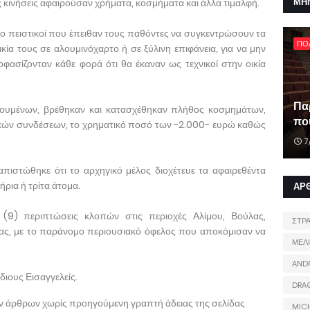
ΜΗ
ες κινήσεις αφαιρούσαν χρήματα, κοσμήματα και άλλα τιμαλφή.
σο πειστικοί που έπειθαν τους παθόντες να συγκεντρώσουν τα
ΠΟ
κία τους σε αλουμινόχαρτο ή σε ξύλινη επιφάνεια, για να μην
ασίζονταν κάθε φορά ότι θα έκαναν ως τεχνικοί στην οικία
Πα
ορουμένων, βρέθηκαν και κατασχέθηκαν πλήθος κοσμημάτων,
που
κών συνδέσεων, το χρηματικό ποσό των -2.000- ευρώ καθώς
7
πιστώθηκε ότι το αρχηγικό μέλος διοχέτευε τα αφαιρεθέντα
ρια ή τρίτα άτομα.
ΑΡ
έα (9) περιπτώσεις κλοπών στις περιοχές Αλίμου, Βούλας,
ΣΤΡ
ας, με το παράνομο περιουσιακό όφελος που αποκόμισαν να
ΜΕΛ
AND
ιους Εισαγγελείς.
DRA
ων άρθρων χωρίς προηγούμενη γραπτή άδειας της σελίδας
MIC