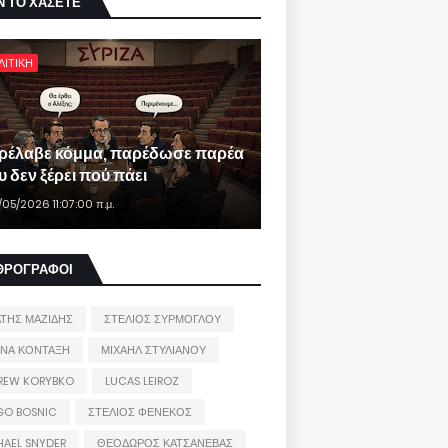
Ν ΤΟ ΧΑΣΕΤΕ
ΛΙΤΙΚΗ
ρέλαβε κόμμα, παρέδωσε παρέα
 δεν ξέρει πού πάει
/05/2026 11:07:00 π.μ.
ΘΡΟΓΡΑΦΟΙ
ΑΤΗΣ ΜΑΖΙΔΗΣ
ΣΤΕΛΙΟΣ ΣΥΡΜΟΓΛΟΥ
ΙΝΑ ΚΟΝΤΑΞΗ
ΜΙΧΑΗΛ ΣΤΥΛΙΑΝΟΥ
REW KORYBKO
LUCAS LEIROZ
GO BOSNIC
ΣΤΕΛΙΟΣ ΦΕΝΕΚΟΣ
HAEL SNYDER
ΘΕΟΔΩΡΟΣ ΚΑΤΣΑΝΕΒΑΣ