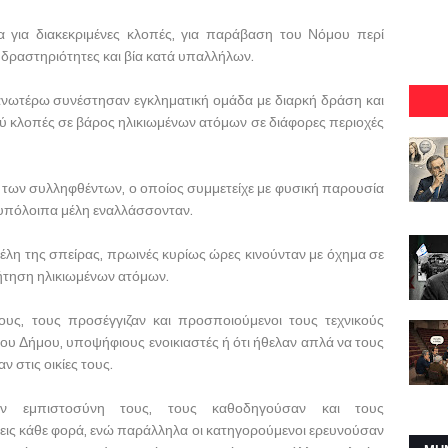
α για διακεκριμένες κλοπές, για παράβαση του Νόμου περί
δραστηριότητες και βία κατά υπαλλήλων.
ανωτέρω συνέστησαν εγκληματική ομάδα με διαρκή δράση και
ού κλοπές σε βάρος ηλικιωμένων ατόμων σε διάφορες περιοχές
εκ των συλληφθέντων, ο οποίος συμμετείχε με φυσική παρουσία
α υπόλοιπα μέλη εναλλάσσονταν.
έλη της σπείρας, πρωινές κυρίως ώρες κινούνταν με όχημα σε
ζήτηση ηλικιωμένων ατόμων.
υς, τους προσέγγιζαν και προσποιούμενοι τους τεχνικούς
ου Δήμου, υποψήφιους ενοικιαστές ή ότι ήθελαν απλά να τους
 στις οικίες τους.
ν εμπιστοσύνη τους, τους καθοδηγούσαν και τους
ις κάθε φορά, ενώ παράλληλα οι κατηγορούμενοι ερευνούσαν