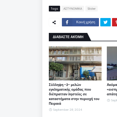
Tags
ΑΣΤΥΝΟΜΙΚΑ
Slider
Κοινή χρήση
ΔΙΑΒΑΣΤΕ ΑΚΌΜΗ
Σύλληψη -2- μελών
Ακόμα
εγκληματικής ομάδας που
«εισπ
διέπρατταν ληστείες σε
απάτη
καταστήματα στην περιοχή του
Sep
Πειραιά
September 28, 2024