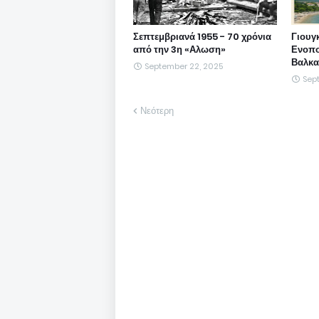
Σεπτεμβριανά 1955 - 70 χρόνια
Γιουγ
από την 3η «Αλωση»
Ενοπο
Βαλκα
September 22, 2025
Sep
Νεότερη