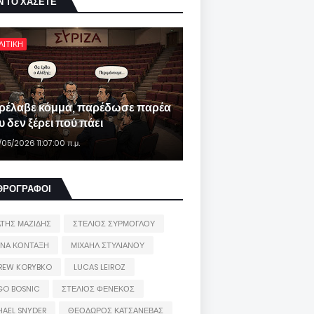
Ν ΤΟ ΧΑΣΕΤΕ
ΛΙΤΙΚΗ
ρέλαβε κόμμα, παρέδωσε παρέα
 δεν ξέρει πού πάει
/05/2026 11:07:00 π.μ.
ΘΡΟΓΡΑΦΟΙ
ΑΤΗΣ ΜΑΖΙΔΗΣ
ΣΤΕΛΙΟΣ ΣΥΡΜΟΓΛΟΥ
ΙΝΑ ΚΟΝΤΑΞΗ
ΜΙΧΑΗΛ ΣΤΥΛΙΑΝΟΥ
REW KORYBKO
LUCAS LEIROZ
GO BOSNIC
ΣΤΕΛΙΟΣ ΦΕΝΕΚΟΣ
HAEL SNYDER
ΘΕΟΔΩΡΟΣ ΚΑΤΣΑΝΕΒΑΣ