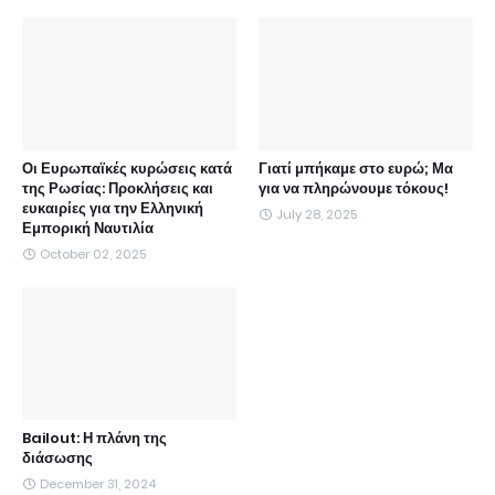
Οι Ευρωπαϊκές κυρώσεις κατά
Γιατί μπήκαμε στο ευρώ; Μα
της Ρωσίας: Προκλήσεις και
για να πληρώνουμε τόκους!
ευκαιρίες για την Ελληνική
July 28, 2025
Εμπορική Ναυτιλία
October 02, 2025
Bailout: Η πλάνη της
διάσωσης
December 31, 2024