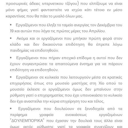
προσωρινές άδειες ιντερνετικου τζόγου) που ελπίζουμε να είναι
μόνο φήμες γιατί φανταστείτε να ισχύει κάτι τέτοιο εν μέσο
καραντίνας που θα πάει το μυαλό όλων μας.
Εργαζόμενοι που έληξε το ταμείο ανεργίας τον Δεκέμβριο του
19 και αυτών που λήγει τις πρώτες μέρες του Απριλίου.
Ακόμα και οι εργαζόμενοι που μπήκαν πρώτη φορά στον
κλάδο και δεν δικαιούνται επιδότηση θα έπρεπε λόγω
πανδημίας να επιδοτηθούν.
Εργαζόμενοι που πήραν εποχικό επίδομα η αυτοί που δεν
έχουν συγκεντρώσει τα απαιτούμενα ένσημα για να πάρουν
επιδότηση να επιδοτηθούν.
Εργαζόμενοι σε κυλικεία που λειτουργούν μέσα σε κρατικές
επιχειρήσεις όπως στο μουσείο μαστίχας στη Χίο οπού το
μουσείο έκλεισε οι εργαζόμενοι όμως δεν μπαίνουν στην
ρύθμιση γιατί ο επιχειρηματίας που έχει υπενοικιάσει το κυλικείο
δεν έχει αναστείλει την κύρια επιχείρηση του και τέλος,
Εργαζόμενοι που δουλεύουν σε ξενοδοχεία από τα
περίφημα γραφεία ενοικιάσεως εργαζομένων
"ΔΟΥΛΕΜΠΟΡΙΚΑ" που έχασαν την δουλειά τους άλλα είναι
όμως εκτός ρύθμισης γιατί τα γραφεία συνεχίζουν και