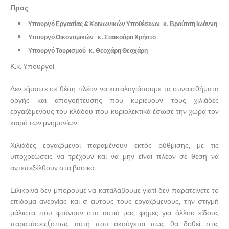
Προς
Υπουργό Εργασίας & Κοινωνικών Υποθέσεων
κ. Βρούτση Ιωάννη
Υπουργό Οικονομικών
κ. Σταϊκούρα Χρήστο
Υπουργό Τουρισμού
κ. Θεοχάρη Θεοχάρη
Κ.κ. Υπουργοί,
Δεν είμαστε σε θέση πλέον να καταλαγιάσουμε τα συναισθήματα
οργής και απογοήτευσης που κυριεύουν τους χιλιάδες
εργαζόμενους του κλάδου που κυριολεκτικά έσωσε την χώρα τον
καιρό των μνημονίων.
Χιλιάδες εργαζόμενοι παραμένουν εκτός ρύθμισης, με τις
υποχρεώσεις να τρέχουν και να μην είναι πλέον σε θέση να
αντεπεξέλθουν στα βασικά.
Ειλικρινά δεν μπορούμε να καταλάβουμε γιατί δεν παρατείνετε το
επίδομα ανεργίας και σ αυτούς τους εργαζόμενους, την στιγμή
μάλιστα που φτάνουν στα αυτιά μας φήμες για άλλου είδους
παρατάσεις(όπως αυτή που ακούγεται πως θα δοθεί στις