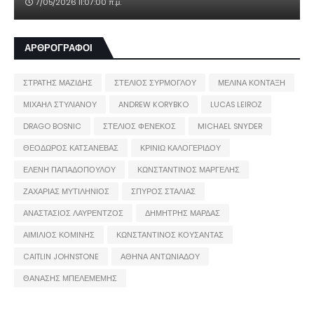
7/05/2026 11:07:00 π.μ.
ΑΡΘΡΟΓΡΑΦΟΙ
ΣΤΡΑΤΗΣ ΜΑΖΙΔΗΣ
ΣΤΕΛΙΟΣ ΣΥΡΜΟΓΛΟΥ
ΜΕΛΙΝΑ ΚΟΝΤΑΞΗ
ΜΙΧΑΗΛ ΣΤΥΛΙΑΝΟΥ
ANDREW KORYBKO
LUCAS LEIROZ
DRAGO BOSNIC
ΣΤΕΛΙΟΣ ΦΕΝΕΚΟΣ
MICHAEL SNYDER
ΘΕΟΔΩΡΟΣ ΚΑΤΣΑΝΕΒΑΣ
ΚΡΙΝΙΩ ΚΑΛΟΓΕΡΙΔΟΥ
ΕΛΕΝΗ ΠΑΠΑΔΟΠΟΥΛΟΥ
ΚΩΝΣΤΑΝΤΙΝΟΣ ΜΑΡΓΕΛΗΣ
ΖΑΧΑΡΙΑΣ ΜΥΤΙΛΗΝΙΟΣ
ΣΠΥΡΟΣ ΣΤΑΛΙΑΣ
ΑΝΑΣΤΑΣΙΟΣ ΛΑΥΡΕΝΤΖΟΣ
ΔΗΜΗΤΡΗΣ ΜΑΡΔΑΣ
ΑΙΜΙΛΙΟΣ ΚΟΜΙΝΗΣ
ΚΩΝΣΤΑΝΤΙΝΟΣ ΚΟΥΣΑΝΤΑΣ
CAITLIN JOHNSTONE
ΑΘΗΝΑ ΑΝΤΩΝΙΑΔΟΥ
ΘΑΝΑΣΗΣ ΜΠΕΛΕΜΕΜΗΣ