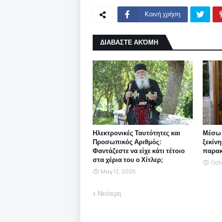
Κοινή χρήση
ΔΙΑΒΑΣΤΕ ΑΚΌΜΗ
Ηλεκτρονικές Ταυτότητες και
Μέσω
Προσωπικός Αριθμός:
ξεκίν
Φαντάζεστε να είχε κάτι τέτοιο
παρακ
στα χέρια του ο Χίτλερ;
Octo
May 12, 2025
Νεότερη