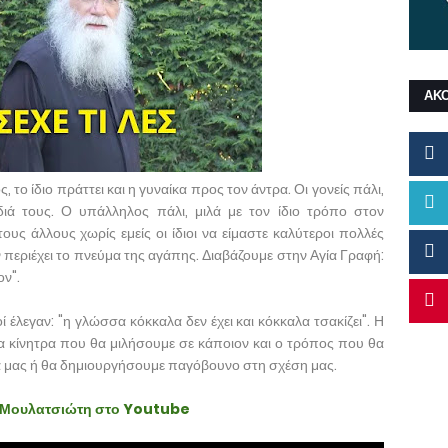
ΑΚ
 το ίδιο πράττει και η γυναίκα προς τον άντρα. Οι γονείς πάλι,
διά τους. Ο υπάλληλος πάλι, μιλά με τον ίδιο τρόπο στον
ους άλλους χωρίς εμείς οι ίδιοι να είμαστε καλύτεροι πολλές
 περιέχει το πνεύμα της αγάπης. Διαβάζουμε στην Αγία Γραφή:
ον".
ί έλεγαν: "η γλώσσα κόκκαλα δεν έχει και κόκκαλα τσακίζει". Η
τα κίνητρα που θα μιλήσουμε σε κάποιον και ο τρόπος που θα
ά μας ή θα δημιουργήσουμε παγόβουνο στη σχέση μας.
υ Μουλατσιώτη στο Youtube