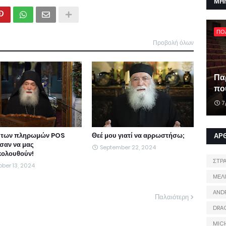
ΜΗ
ΠΟ
Προβολή όλων
Πα
που
7
 των πληρωμών POS
Θεέ μου γιατί να αρρωστήσω;
ΑΡ
ησαν να μας
September 22, 2024
ολουθούν!
ΣΤΡ
ber 13, 2024
ΜΕΛ
AND
Παλαιότερη
DRA
MIC