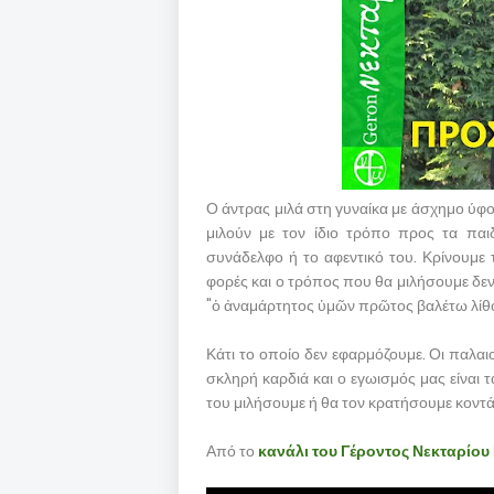
Ο άντρας μιλά στη γυναίκα με άσχημο ύφος,
μιλούν με τον ίδιο τρόπο προς τα παι
συνάδελφο ή το αφεντικό του. Κρίνουμε τ
φορές και ο τρόπος που θα μιλήσουμε δεν
"ὁ ἀναμάρτητος ὑμῶν πρῶτος βαλέτω λίθ
Κάτι το οποίο δεν εφαρμόζουμε. Οι παλαιο
σκληρή καρδιά και ο εγωισμός μας είναι 
του μιλήσουμε ή θα τον κρατήσουμε κοντ
Από το
κανάλι του Γέροντος Νεκταρίο