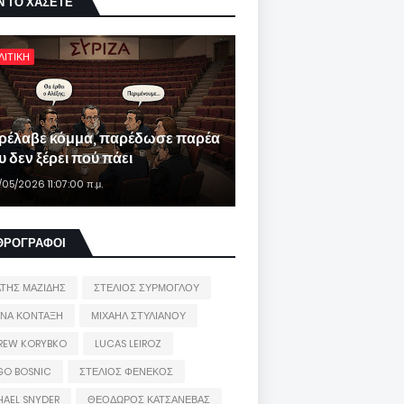
Ν ΤΟ ΧΑΣΕΤΕ
ΛΙΤΙΚΗ
ρέλαβε κόμμα, παρέδωσε παρέα
 δεν ξέρει πού πάει
/05/2026 11:07:00 π.μ.
ΘΡΟΓΡΑΦΟΙ
ΑΤΗΣ ΜΑΖΙΔΗΣ
ΣΤΕΛΙΟΣ ΣΥΡΜΟΓΛΟΥ
ΙΝΑ ΚΟΝΤΑΞΗ
ΜΙΧΑΗΛ ΣΤΥΛΙΑΝΟΥ
REW KORYBKO
LUCAS LEIROZ
GO BOSNIC
ΣΤΕΛΙΟΣ ΦΕΝΕΚΟΣ
HAEL SNYDER
ΘΕΟΔΩΡΟΣ ΚΑΤΣΑΝΕΒΑΣ