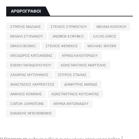
ΑΡΘΡΟΓΡΑΦΟΙ
ΣΤΡΑΤΗΣ ΜΑΖΙΔΗΣ
ΣΤΕΛΙΟΣ ΣΥΡΜΟΓΛΟΥ
ΜΕΛΙΝΑ ΚΟΝΤΑΞΗ
ΜΙΧΑΗΛ ΣΤΥΛΙΑΝΟΥ
ANDREW KORYBKO
LUCAS LEIROZ
DRAGO BOSNIC
ΣΤΕΛΙΟΣ ΦΕΝΕΚΟΣ
MICHAEL SNYDER
ΘΕΟΔΩΡΟΣ ΚΑΤΣΑΝΕΒΑΣ
ΚΡΙΝΙΩ ΚΑΛΟΓΕΡΙΔΟΥ
ΕΛΕΝΗ ΠΑΠΑΔΟΠΟΥΛΟΥ
ΚΩΝΣΤΑΝΤΙΝΟΣ ΜΑΡΓΕΛΗΣ
ΖΑΧΑΡΙΑΣ ΜΥΤΙΛΗΝΙΟΣ
ΣΠΥΡΟΣ ΣΤΑΛΙΑΣ
ΑΝΑΣΤΑΣΙΟΣ ΛΑΥΡΕΝΤΖΟΣ
ΔΗΜΗΤΡΗΣ ΜΑΡΔΑΣ
ΑΙΜΙΛΙΟΣ ΚΟΜΙΝΗΣ
ΚΩΝΣΤΑΝΤΙΝΟΣ ΚΟΥΣΑΝΤΑΣ
CAITLIN JOHNSTONE
ΑΘΗΝΑ ΑΝΤΩΝΙΑΔΟΥ
ΘΑΝΑΣΗΣ ΜΠΕΛΕΜΕΜΗΣ
Η Freepen.gr ουδεμία ευθύνη εκ του νόμου φέρει για τα άρθρα /