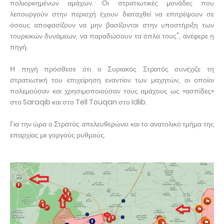
πολιορκημένων αμάχων. Οι στρατιωτικές μονάδες που
λειτουργούν στην περιοχή έχουν διαταχθεί να επιτρέψουν σε
όσους αποφασίζουν να μην βασίζονται στην υποστήριξη των
τουρκικών δυνάμεων, να παραδώσουν τα όπλα τους", ανέφερε η
πηγή.
Η πηγή πρόσθεσε ότι ο Συριακός Στρατός συνέχιζε τη
στρατιωτική του επιχείρηση εναντίον των μαχητών, οι οποίοι
πολεμούσαν και χρησιμοποιούσαν τους αμάχους ως «ασπίδες»
στο Saraqib και στο Tell Touqan στο Idlib.
Για την ώρα ο Στρατός απελευθερώνει και το ανατολικό τμήμα της
επαρχίας με γοργούς ρυθμούς.