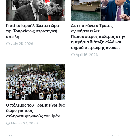
Γιατί το Ισραήλ βλέπει τώρα
Δείτε τι κάνει ο Τραμπ,
την Τουρκία ως στρατηγική
αγνοήστε τι λέει...
απειλή
Περισσότερος πόλεμος στην
ημερήσια διάταξη αλλά και...
July 25, 2026
σημάδια πρώιμης άνοιας;
April 16, 2026
Ο πόλεμος του Τραμπ είναι ένα
δώρο για τους
σκληροπυρηνικούς του Ιράν
March 24, 2026