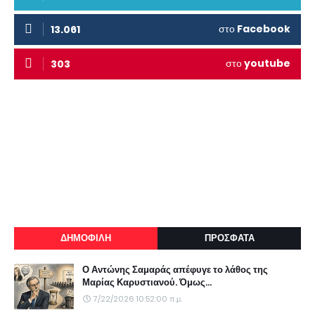
στο
Facebook
13.061
στο
youtube
303
ΔΗΜΟΦΙΛΗ
ΠΡΟΣΦΑΤΑ
Ο Αντώνης Σαμαράς απέφυγε το λάθος της
Μαρίας Καρυστιανού. Όμως...
7/22/2026 10:52:00 π.μ.