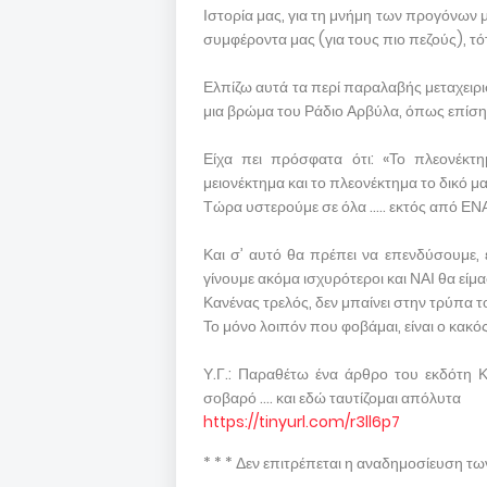
Ιστορία μας, για τη μνήμη των προγόνων μας
συμφέροντα μας (για τους πιο πεζούς), τό
Ελπίζω αυτά τα περί παραλαβής μεταχειρι
μια βρώμα του Ράδιο Αρβύλα, όπως επίσης, 
Είχα πει πρόσφατα ότι: «Το πλεονέκτη
μειονέκτημα και το πλεονέκτημα το δικό μα
Τώρα υστερούμε σε όλα ….. εκτός από ΕΝ
Και σ’ αυτό θα πρέπει να επενδύσουμε, 
γίνουμε ακόμα ισχυρότεροι και ΝΑΙ θα είμα
Κανένας τρελός, δεν μπαίνει στην τρύπα τ
Το μόνο λοιπόν που φοβάμαι, είναι ο κακό
Υ.Γ.: Παραθέτω ένα άρθρο του εκδότη 
σοβαρό …. και εδώ ταυτίζομαι απόλυτα
https://tinyurl.com/r3ll6p7
* * * Δεν επιτρέπεται η αναδημοσίευση τ