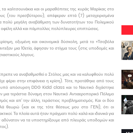
, τα καλτσουνάκια και οι μαραθόπιτες της κυράς Μαρίκας στο
ς (του πρεσβύτερου), απέφεραν επτά (7) μεταχειρισμένα
μια πολύ μεγάλη αναβάθμιση των δυνατοτήτων του Πολεμικού
 οφέλη αλλά και πάμπολλες πολύπλευρες επιπτώσεις.
κρίσιμη, οξυμένη και οικονομικά δύσκολη, μετά το «Τσοβόλα
ντεξαν μια 10ετία, άφησαν το στίγμα τους (στις υποδομές και
σιαστικούς λόγους.
α έπρεπε να αναβαθμισθεί ο Στόλος μας και να καλυφθούν πολύ
ίχε φέρει στην επιφάνεια η κρίση). Τότε, προτάθηκε από τους
 υπό απόσυρση DDG Kidd class και το Ναυτικό διχάστηκε
ναν μια τεράστια δύναμη στον Ναυτικό Αντιαεροπορικό Πόλεμο
σμός και απ’ την άλλη, τεράστιος προβληματισμός. Και οι δύο
αλλά θεωρώ (και εκ της τότε θέσεως μου στο ΓΕΝ), ότι οι
κτικοί. Τα πλοία αυτά ήταν πράγματι πολύ καλά και ιδανικά για
ταν αδύνατον να τα υποστηρίξουμε από πλευράς υποδομών και
τος).