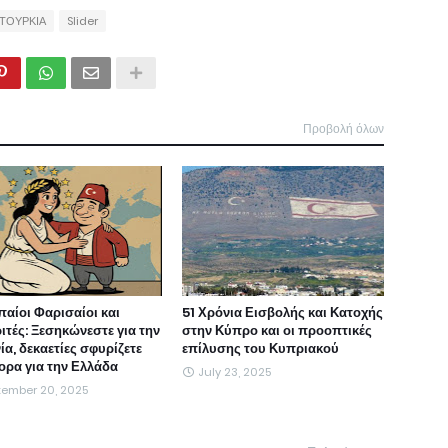
ΤΟΥΡΚΙΑ
Slider
Προβολή όλων
αίοι Φαρισαίοι και
51 Χρόνια Εισβολής και Κατοχής
ιτές: Ξεσηκώνεστε για την
στην Κύπρο και οι προοπτικές
α, δεκαετίες σφυρίζετε
επίλυσης του Κυπριακού
ορα για την Ελλάδα
July 23, 2025
tember 20, 2025