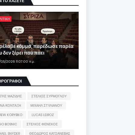
Ν ΤΟ ΧΑΣΕΤΕ
ΛΙΤΙΚΗ
ρέλαβε κόμμα, παρέδωσε παρέα
 δεν ξέρει πού πάει
/05/2026 11:07:00 π.μ.
ΘΡΟΓΡΑΦΟΙ
ΑΤΗΣ ΜΑΖΙΔΗΣ
ΣΤΕΛΙΟΣ ΣΥΡΜΟΓΛΟΥ
ΙΝΑ ΚΟΝΤΑΞΗ
ΜΙΧΑΗΛ ΣΤΥΛΙΑΝΟΥ
REW KORYBKO
LUCAS LEIROZ
GO BOSNIC
ΣΤΕΛΙΟΣ ΦΕΝΕΚΟΣ
HAEL SNYDER
ΘΕΟΔΩΡΟΣ ΚΑΤΣΑΝΕΒΑΣ