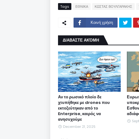
Tags
ΕΘΝΙΚΑ
ΚΩΣΤΑΣ ΒΟΥΛΓΑΡΑΚΗΣ
Κοινή χρήση
ΔΙΑΒΑΣΤΕ ΑΚΌΜΗ
Αν το ρωσικό πλοίο δε
Ευρωπ
χτυπήθηκε με drones που
υποκρ
εκτοξεύτηκαν από το
Εσθονί
Enterprise, καιρός να
αδιάφ
ανησυχούμε
Sep
December 21, 2025