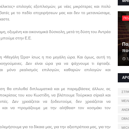
ΜΗ
λικτες» επιλογές εξοπλισμών, με νέες μικρότερες και πολύ
τές με το πεδίο επιχειρήσεων μας και δεν το μετανιώσαμε,
ΠΟ
μαστε.
σιμη, οξυμένη και οικονομικά δύσκολη, μετά τη δύση του Αντρέα
α μπούμε στην Ε.Ε.
Πα
που
η «Μεγάλη Ώρα» ίσως η πιο μεγάλη ώρα. Και όμως, αυτή τη
7
ηγούμενες. Δεν είναι ώρα για να ψάχνουμε τι έφταιξε.
ται μόνο ρεαλισμός επιλογών, καθαρών επιλογών και
ΑΡ
ίση θα επιλυθεί διπλωματικά και με παρεμβάσεις άλλων, ας
ΣΤΡ
οκρίσεις του κου Κωστίδη, να βλέπουμε Τούρκικα σίριαλ και
ΜΕΛ
ές. Δεν χρειάζεται να ξοδευτούμε, δεν χρειάζεται να
 και να «τρομάζουμε με την αλήθεια» τον κοσμάκι τον
AND
DRA
λεμήσουμε για τα δίκαια μας, για την αξιοπρέπεια μας, για την
MIC