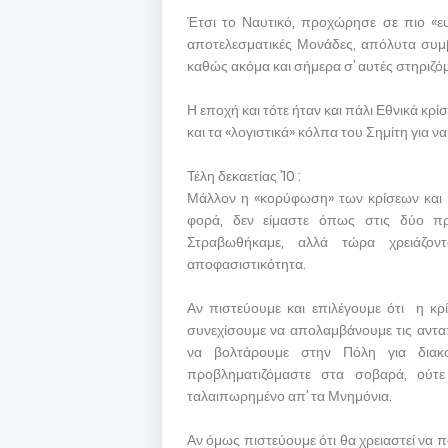
Έτσι το Ναυτικό, προχώρησε σε πιο «ευέ
αποτελεσματικές Μονάδες, απόλυτα συμβα
καθώς ακόμα και σήμερα σ’ αυτές στηριζό
Η εποχή και τότε ήταν και πάλι Εθνικά κρί
και τα «λογιστικά» κόλπα του Σημίτη για ν
Τέλη δεκαετίας ’10 :
Μάλλον η «κορύφωση» των κρίσεων και 
φορά, δεν είμαστε όπως στις δύο προ
Στραβωθήκαμε, αλλά τώρα χρειάζον
αποφασιστικότητα.
Αν πιστεύουμε και επιλέγουμε ότι η κρ
συνεχίσουμε να απολαμβάνουμε τις ανταπ
να βολτάρουμε στην Πόλη για διακοπ
προβληματιζόμαστε στα σοβαρά, ούτε
ταλαιπωρημένο απ’ τα Μνημόνια.
Αν όμως πιστεύουμε ότι θα χρειαστεί να πο