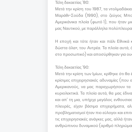
Τέλη δεκαετίας ’80:
Μετά την κρίση του 1987, τα ντολμαδάκια
Μαράθι-Σούδα (1990), στο ζεύγος Μπου
Αμερικάνικα πλοία (φωτό 1), που ήταν 
μας Ναυτικού, με παράλληλα πολύπλευρα
Η εποχή και τότε ήταν και πάλι Εθνικά 
δώστα όλα», του Αντρέα. Τα πλοία αυτά, ά
στο προσωπικό) και αποσύρθηκαν για ου
Τέλη δεκαετίας ’90:
Μετά την κρίση των Ιμίων, κρίθηκε ότι θ
κρίσιμες επιχειρησιακές αδυναμίες (που ε
Αμερικανούς, να μας παραχωρήσουν τα
κυριολεκτικά. Τα πλοία αυτά, θα μας έδι
και απ’ τη μια, υπήρχε μεγάλος ενθουσια
πλευρές, είχαν βάσιμα επιχειρήματα, 
προβληματισμοί ήταν πιο εύλογοι και επιτα
τις επιχειρησιακές ανάγκες μας, αλλά ή
ανθρώπινου δυναμικού (αριθμό πληρώμα