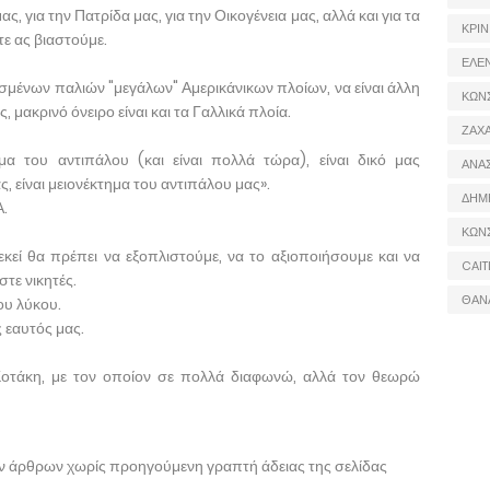
, για την Πατρίδα μας, για την Οικογένεια μας, αλλά και για τα
ΚΡΙΝ
τε ας βιαστούμε.
ΕΛΕ
σμένων παλιών "μεγάλων" Αμερικάνικων πλοίων, να είναι άλλη
ΚΩΝ
μακρινό όνειρο είναι και τα Γαλλικά πλοία.
ΖΑΧΑ
μα του αντιπάλου (και είναι πολλά τώρα), είναι δικό μας
ΑΝΑ
ς, είναι μειονέκτημα του αντιπάλου μας».
ΔΗΜ
Α.
ΚΩΝ
εκεί θα πρέπει να εξοπλιστούμε, να το αξιοποιήσουμε και να
CAIT
στε νικητές.
ΘΑΝ
ου λύκου.
ς εαυτός μας.
Κοτάκη, με τον οποίον σε πολλά διαφωνώ, αλλά τον θεωρώ
ων άρθρων χωρίς προηγούμενη γραπτή άδειας της σελίδας