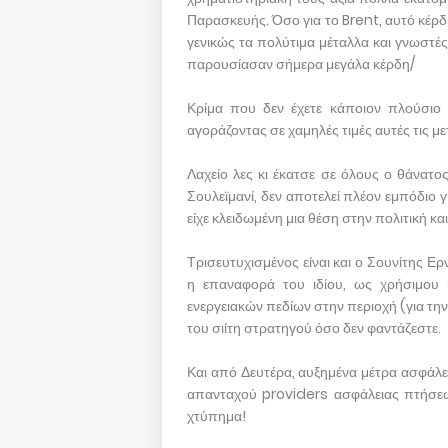
Παρασκευής. Όσο για το Brent, αυτό κέρδι
γενικώς τα πολύτιμα μέταλλα και γνωστέ
παρουσίασαν σήμερα μεγάλα κέρδη/
Κρίμα που δεν έχετε κάποιον πλούσιο φ
αγοράζοντας σε χαμηλές τιμές αυτές τις μ
Λαχείο λες κι έκατσε σε όλους ο θάνατο
Σουλεϊμανί, δεν αποτελεί πλέον εμπόδιο γ
είχε κλειδωμένη μια θέση στην πολιτική και
Τρισευτυχισμένος είναι και ο Σουνίτης Ερ
η επαναφορά του ιδίου, ως χρήσιμου 
ενεργειακών πεδίων στην περιοχή (για την
του σιίτη στρατηγού όσο δεν φαντάζεστε.
Και από Δευτέρα, αυξημένα μέτρα ασφάλει
απανταχού providers ασφάλειας πτήσεω
χτύπημα!