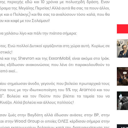
 της περιοχής εδώ και 10 χρόνια με πολυσχιδή δράση. Εναν
όραμα της Μεγάλης Περσίας! Αλλά αυτά θα σας τα πουν άλλοι,
ε και ο Πολάκης) και θα σας τα αναλύσουν τόσο καλά, που θα
ν και καφέ με τον Σολεϊμανί!
να χαλάσω λίγο και πάλι την πιάτσα σήμερα:
τες. Ενώ πολλοί Δυτικοί εργάζονται στη χώρα αυτή. Κυρίως σε
στικές!
λλά και της Shevron και της ExxonMobil, είναι ακόμα στο Ιράκ.
ρίες εξέδωσαν ανακοινώσεις που λένε ότι παρακολουθούν το
πό εκεί...
ελαίου σημείωσαν άνοδο, γεγονός που βολεύει πρωταρχικά τους
τια τους με την ιδιωτικοποίηση του 5% της Aramco και του
0". Βολεύει και τον Πούτιν που βλέπει τα ταμεία του να
Κινέζοι. Αλλά βολεύει και άλλους πολλούς!
σαν ζωές στην Βαγδάτη αλλά έδωσαν ανάσες στην ΒP, στην
il και στην Wood Group οι οποίες ΟΛΕΣ κέρδισαν σήμερα στην
μμύρια εκατομμυρίων δολαρίων κατά την διαπραγμάτευση της