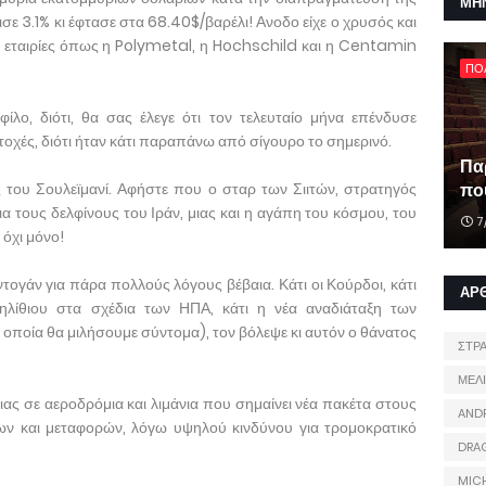
ΜΗ
σε 3.1% κι έφτασε στα 68.40$/βαρέλι! Ανοδο είχε ο χρυσός και
ς εταιρίες όπως η Polymetal, η Hochschild και η Centamin
ΠΟ
ίλο, διότι, θα σας έλεγε ότι τον τελευταίο μήνα επένδυσε
ετοχές, διότι ήταν κάτι παραπάνω από σίγουρο το σημερινό.
Πα
ς του Σουλεϊμανί. Αφήστε που ο σταρ των Σιιτών, στρατηγός
που
ια τους δελφίνους του Ιράν, μιας και η αγάπη του κόσμου, του
7
 όχι μόνο!
ντογάν για πάρα πολλούς λόγους βέβαια. Κάτι οι Κούρδοι, κάτι
ΑΡ
ηλίθιου στα σχέδια των ΗΠΑ, κάτι η νέα αναδιάταξη των
 οποία θα μιλήσουμε σύντομα), τον βόλεψε κι αυτόν ο θάνατος
ΣΤΡ
ΜΕΛ
ας σε αεροδρόμια και λιμάνια που σημαίνει νέα πακέτα στους
AND
ν και μεταφορών, λόγω υψηλού κινδύνου για τρομοκρατικό
DRA
MIC