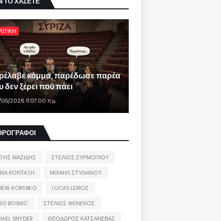
Ν ΤΟ ΧΑΣΕΤΕ
ΛΙΤΙΚΗ
ρέλαβε κόμμα, παρέδωσε παρέα
 δεν ξέρει πού πάει
/05/2026 11:07:00 π.μ.
ΘΡΟΓΡΑΦΟΙ
ΑΤΗΣ ΜΑΖΙΔΗΣ
ΣΤΕΛΙΟΣ ΣΥΡΜΟΓΛΟΥ
ΙΝΑ ΚΟΝΤΑΞΗ
ΜΙΧΑΗΛ ΣΤΥΛΙΑΝΟΥ
REW KORYBKO
LUCAS LEIROZ
GO BOSNIC
ΣΤΕΛΙΟΣ ΦΕΝΕΚΟΣ
HAEL SNYDER
ΘΕΟΔΩΡΟΣ ΚΑΤΣΑΝΕΒΑΣ