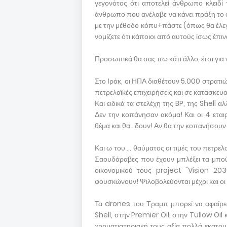
γεγονότος ότι αποτελεί άνθρωπο κλειδί
άνθρωπο που ανέλαβε να κάνει πράξη το 
με την μέθοδο κόπυ+πάστε (όπως θα έλεγ
νομίζετε ότι κάποιοι από αυτούς ίσως έπινα
Προσωπικά θα σας πω κάτι άλλο, έτσι για 
Στο Ιράκ, οι ΗΠΑ διαθέτουν 5.000 στρατιώ
πετρελαϊκές επιχειρήσεις και σε κατασκευα
Και ειδικά τα στελέχη της BP, της Shell α
Δεν την κοπάνησαν ακόμα! Και οι 4 εται
θέμα και θα...δουν! Αν θα την κοπανήσουν α
Και ω του ... θαύματος οι τιμές του πετρ
Σαουδάραβες που έχουν μπλέξει τα μπού
οικονομικού τους project "Vision 203
φουσκώνουν! Ψιλοβολεύονται μέχρι και οι 
Τα drones του Τραμπ μπορεί να αφαίρε
Shell, στην Premier Oil, στην Tullow O
χρηματιστηριακή τους αξία πολλά εκατο