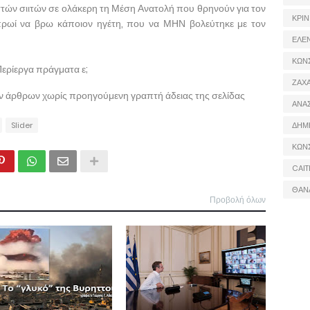
ιστών σιιτών σε ολάκερη τη Μέση Ανατολή που θρηνούν για τον
ΚΡΙΝ
 πρωί να βρω κάποιον ηγέτη, που να ΜΗΝ βολεύτηκε με τον
ΕΛΕ
ΚΩΝ
Περίεργα πράγματα ε;
ΖΑΧΑ
ων άρθρων χωρίς προηγούμενη γραπτή άδειας της σελίδας
ΑΝΑ
Slider
ΔΗΜ
ΚΩΝ
CAIT
ΘΑΝ
Προβολή όλων