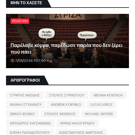
ΜΗΝ ΤΟ ΧΑΣΕΤΕ
ΠΟΛΙΤΙΚΗ
Παρέλαβε κόμμα, παρέδωσε παρέα που δεν ξέρει
πού πάει
7/05/2026 11:07:00 π.μ.
ΑΡΘΡΟΓΡΑΦΟΙ
ΣΤΡΑΤΗΣ ΜΑΖΙΔΗΣ
ΣΤΕΛΙΟΣ ΣΥΡΜΟΓΛΟΥ
ΜΕΛΙΝΑ ΚΟΝΤΑΞΗ
ΜΙΧΑΗΛ ΣΤΥΛΙΑΝΟΥ
ANDREW KORYBKO
LUCAS LEIROZ
DRAGO BOSNIC
ΣΤΕΛΙΟΣ ΦΕΝΕΚΟΣ
MICHAEL SNYDER
ΘΕΟΔΩΡΟΣ ΚΑΤΣΑΝΕΒΑΣ
ΚΡΙΝΙΩ ΚΑΛΟΓΕΡΙΔΟΥ
ΕΛΕΝΗ ΠΑΠΑΔΟΠΟΥΛΟΥ
ΚΩΝΣΤΑΝΤΙΝΟΣ ΜΑΡΓΕΛΗΣ