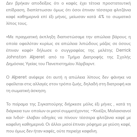
Δεν βρήκαν αποδείξεις ότι ο καφές έχει τέτοια προστατευτική
επίδραση, διαπίστωσαν όμως ότι όσοι έπιναν τέσσερα φλιτζάνια
καφέ καθημερινά επί έξι μήνες, μείωσαν κατά 4% το σωματικό
λίπος τους.
«Με πραγματική έκπληξη διαπιστώσαμε την απώλεια βάρους η
οποία οφειλόταν κυρίως σε απώλεια λιπώδους μάζας σε όσους
έπιναν καφέ» δήλωσε ο συγγραφέας της μελέτης Derrick
Johnston Alperet από το Τμήμα Διατροφής της Σχολής
Δημόσιας Υγείας του Πανεπιστημίου Χάρβαρντ.
Ο Alperet ανέφερε ότι αυτή η απώλεια λίπους δεν φάνηκε να
οφείλεται στις αλλαγές στον τρόπο ζωής, δηλαδή στη διατροφή και
τη σωματική άσκηση.
Το πείραμα της Σιγκαπούρης διήρκεσε μόλις έξι μήνες , κατά τη
διάρκεια των οποίων οι μισοί συμμετέχοντες –Κινέζοι, Μαλαισιανοί
και Ινδοί- έλαβαν οδηγίες να πίνουν τέσσερα φλιτζάνια καφέ με
καφεΐνη καθημερινά. Οι άλλοι μισοί έπιναν ρόφημα με γεύση καφέ,
που όμως δεν ήταν καφές, ούτε περιείχε καφεΐνη.