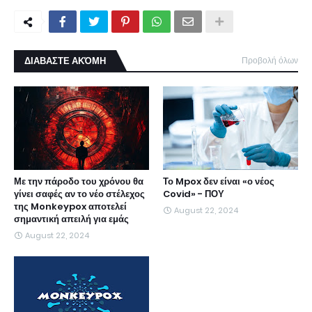
ΔΙΑΒΑΣΤΕ ΑΚΌΜΗ
Προβολή όλων
Με την πάροδο του χρόνου θα
Το Mpox δεν είναι «ο νέος
γίνει σαφές αν το νέο στέλεχος
Covid» - ΠΟΥ
της Monkeypox αποτελεί
August 22, 2024
σημαντική απειλή για εμάς
August 22, 2024