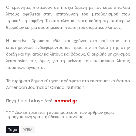
Οι ερευνητές πιστεύουν ότι η σχετιζόμενη με τον καφέ απώλεια
λίπους οφείλεται στην επιτάχυνση του μεταβολισμού που
προκαλεί η καφεΐνη. Το αποτέλεσμα είναι η καύση περισσότερων
θερμίδων και μια αξιοσημείωτη πτώση του σωματικού λίπους.
Η καφεΐνη βρίσκεται εδώ και χρόνια στο επίκεντρο του
επιστημονικού ενδιαφέροντος ως προς την επίδρασή της στην
όρεξη και την απώλεια λίπους και βάρους. Ο ακριβής μηχανισμός
λειτουργίας της όμως για τη μείωση του σωματικού λίπους
παραμένει άγνωστος.
Τα ευρήματα δημοσιεύτηκαν πρόσφατα στο επιστημονικό έντυπο
American Journal of Clinical Nutrition.
Πηγή: healthday - Από:
onmed.gr
* * * Δεν επιτρέπεται η αναδημοσίευση των άρθρων χωρίς
προηγούμενη γραπτή άδειας της σελίδας
Tags
ΥΓΕΙΑ