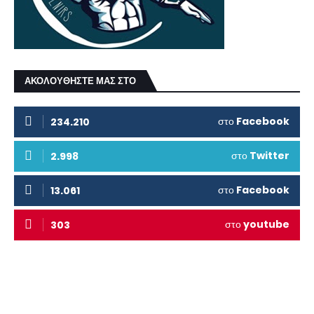
ΑΚΟΛΟΥΘΗΣΤΕ ΜΑΣ ΣΤΟ
στο
Facebook
234.210
στο
Twitter
2.998
στο
Facebook
13.061
στο
youtube
303