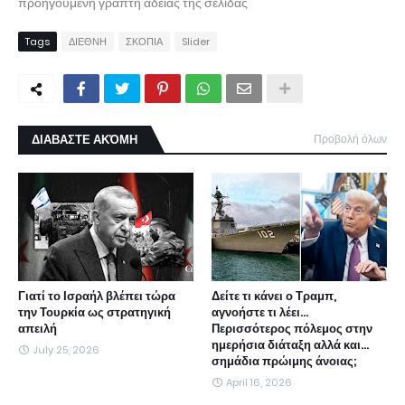
προηγούμενη γραπτή άδειας της σελίδας
Tags
ΔΙΕΘΝΗ
ΣΚΟΠΙΑ
Slider
ΔΙΑΒΑΣΤΕ ΑΚΌΜΗ
Προβολή όλων
Γιατί το Ισραήλ βλέπει τώρα
Δείτε τι κάνει ο Τραμπ,
την Τουρκία ως στρατηγική
αγνοήστε τι λέει...
απειλή
Περισσότερος πόλεμος στην
ημερήσια διάταξη αλλά και...
July 25, 2026
σημάδια πρώιμης άνοιας;
April 16, 2026