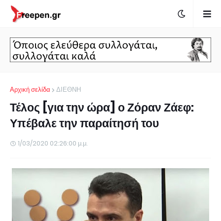
Αρχική σελίδα
ΔΙΕΘΝΗ
Τέλος [για την ώρα] ο Ζόραν Ζάεφ:
Υπέβαλε την παραίτησή του
1/03/2020 02:26:00 μ.μ.