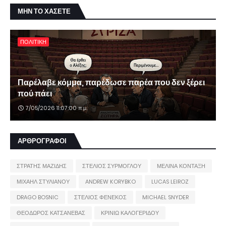
ΜΗΝ ΤΟ ΧΑΣΕΤΕ
ΠΟΛΙΤΙΚΗ
Παρέλαβε κόμμα, παρέδωσε παρέα που δεν ξέρει
πού πάει
7/05/2026 11:07:00 π.μ.
ΑΡΘΡΟΓΡΑΦΟΙ
ΣΤΡΑΤΗΣ ΜΑΖΙΔΗΣ
ΣΤΕΛΙΟΣ ΣΥΡΜΟΓΛΟΥ
ΜΕΛΙΝΑ ΚΟΝΤΑΞΗ
ΜΙΧΑΗΛ ΣΤΥΛΙΑΝΟΥ
ANDREW KORYBKO
LUCAS LEIROZ
DRAGO BOSNIC
ΣΤΕΛΙΟΣ ΦΕΝΕΚΟΣ
MICHAEL SNYDER
ΘΕΟΔΩΡΟΣ ΚΑΤΣΑΝΕΒΑΣ
ΚΡΙΝΙΩ ΚΑΛΟΓΕΡΙΔΟΥ