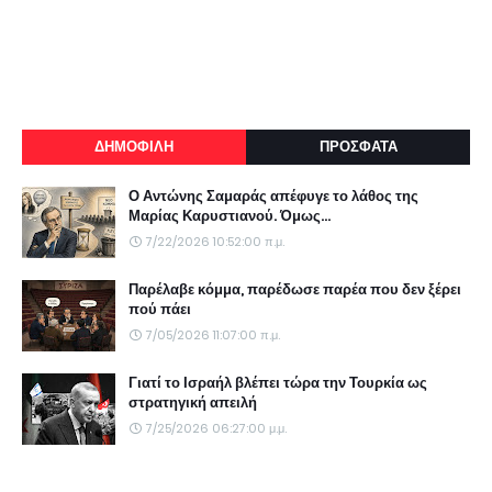
ΔΗΜΟΦΙΛΗ
ΠΡΟΣΦΑΤΑ
Ο Αντώνης Σαμαράς απέφυγε το λάθος της
Μαρίας Καρυστιανού. Όμως...
7/22/2026 10:52:00 π.μ.
Παρέλαβε κόμμα, παρέδωσε παρέα που δεν ξέρει
πού πάει
7/05/2026 11:07:00 π.μ.
Γιατί το Ισραήλ βλέπει τώρα την Τουρκία ως
στρατηγική απειλή
7/25/2026 06:27:00 μ.μ.