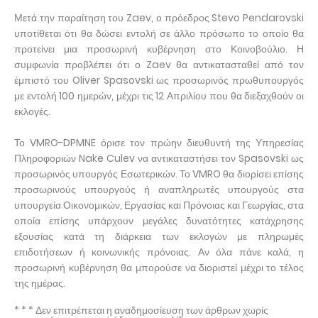
Μετά την παραίτηση του Zaev, ο πρόεδρος Stevo Pendarovski
υποτίθεται ότι θα δώσει εντολή σε άλλο πρόσωπο το οποίο θα
προτείνει μια προσωρινή κυβέρνηση στο Κοινοβούλιο. Η
συμφωνία προβλέπει ότι ο Zaev θα αντικατασταθεί από τον
έμπιστό του Oliver Spasovski ως προσωρινός πρωθυπουργός
με εντολή 100 ημερών, μέχρι τις 12 Απριλίου που θα διεξαχθούν οι
εκλογές.
Το VMRO-DPMNE όρισε τον πρώην διευθυντή της Υπηρεσίας
Πληροφοριών Nake Culev να αντικαταστήσει τον Spasovski ως
προσωρινός υπουργός Εσωτερικών. Το VMRO θα διορίσει επίσης
προσωρινούς υπουργούς ή αναπληρωτές υπουργούς στα
υπουργεία Οικονομικών, Εργασίας και Πρόνοιας και Γεωργίας, στα
οποία επίσης υπάρχουν μεγάλες δυνατότητες κατάχρησης
εξουσίας κατά τη διάρκεια των εκλογών με πληρωμές
επιδοτήσεων ή κοινωνικής πρόνοιας. Αν όλα πάνε καλά, η
προσωρινή κυβέρνηση θα μπορούσε να διοριστεί μέχρι το τέλος
της ημέρας.
* * * Δεν επιτρέπεται η αναδημοσίευση των άρθρων χωρίς