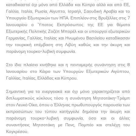
καταδικαστεί όχι μόνο από Ελλάδα και Κύπρο αλλά και από ΕΕ,
Γαλλία, Ιταλία, Ρωσία, Αίγυπτο, Ισραήλ, Σαουδική Αραβία και το
Υπουργείο Εξωτερικών των ΗΠΑ. Επιπλέον στις Βρυξέλλες στις 7
Ιανουαρίου ο Ύπατος Εκπρόσωπος της ΕΕ για θέματα
Εξωτερικής Πολιτικής Ζοζέπ Μπορέλ και οι υπουργοί εξωτερικών
Γερμανίας, Γαλλίας, Ιταλίας και Ηνωμένου Βασιλείου καταδίκασαν
την τουρκική επέμβαση στη Λιβύη καθώς και την άκυρη και
παράνομη τουρκο-λυβική συμφωνία.
Στο ίδιο πλαίσιο κινήθηκε και η πενταμερής συνάντηση στις 8
Ιανουαρίου στο Κάιρο των Υπουργών Εξωτερικών Αιγύπτου,
Γαλλίας, Ιταλίας, Ελλάδας και Κύπρου.
Σημαντική για τα ενεργειακά και όχι μόνο χαρακτηρίζεται από
διπλωματικούς κύκλους τόσο η συνάντηση Μητσοτάκη-Τράμπ
στον Λευκό Οίκο, όπου ο Έλληνας πρωθυπουργός παρουσία των
εκπροσώπων του τύπου κατήγγειλε δημόσια την άκυρη και
παράνομη τουρκο-λυβική συμφωνία, όσο και οι άλλες
συναντήσεις Μητσοτάκη με Πενς, Πομπέο και στελέχη του
Κογκρέσου.