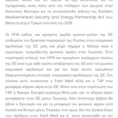
πραγματικές αιτίες πίσω από τον «πόλεμο» των αγωγών στην
Ανατολική Μεσόγειο και τη συνακόλουθη έκδοση της Eastern
Mediterranean Security and Energy Partnership Act που
έθεσε σε ισχύ ο Τράμπ στα τέλη του 2019.
Οι ΗΠΑ καθώς και ορισμένη μερίδα κρατών-μελών της ΕΕ
επιθυμούν τον δραστικό περιορισμό της Ρωσίας στον ενεργειακό
εφοδιασμό της ΕΕ μιας και μέχρι σήμερα η Μόσχα είναι ο
κυριότερος προμηθευτής φυσικού αερίου στην Ευρώπη. Έτσι
στρατηγική επιλογή των ΗΠΑ και ορισμένων κυρίαρχων κύκλων
της ΕΕ είναι η με κάθε τρόπο απεξάρτηση της ΕΕ από τον ρωσικό
ενεργειακό εφοδιασμό και για τον λόγο αυτόν προωθούν
διαφοροποιημένες επιλογές ενεργειακού εφοδιασμού της ΕΕ. Στο
πλαίσιο αυτό εντάσσεται ο East Med αλλά και ο TAP που
μεταφέρει αζέρικο αέριο στην ΕΕ. Μόνο που στην περίπτωση του
TAP η Άγκυρα διατηρεί κυρίαρχη θέση μιας και το αζέρικο αέριο
μεταφέρεται στην ΕΕ μέσω Τουρκίας. Κάτι αντίστοιχο βέβαια θα
ήθελε ο Ερντογάν και για τη μεταφορά του φυσικού αερίου από
Ισραήλ και Κύπρο μέσω Τουρκίας που όμως δεν του βγαίνει λόγω
των εξελίξεων στον East Med και γι΄ αυτό προσπαθεί να τον