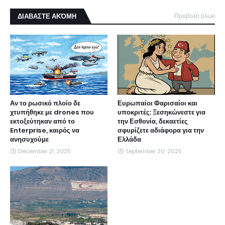
ΔΙΑΒΑΣΤΕ ΑΚΌΜΗ
Προβολή όλων
Αν το ρωσικό πλοίο δε
Ευρωπαίοι Φαρισαίοι και
χτυπήθηκε με drones που
υποκριτές: Ξεσηκώνεστε για
εκτοξεύτηκαν από το
την Εσθονία, δεκαετίες
Enterprise, καιρός να
σφυρίζετε αδιάφορα για την
ανησυχούμε
Ελλάδα
December 21, 2025
September 20, 2025