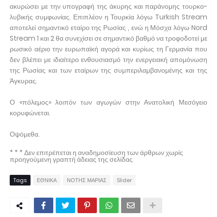
ακυρώσει με την υπογραφή της άκυρης και παράνομης τουρκο-
λυβικής συμφωνίας. Επιπλέον η Τουρκία λόγω Turkish Stream
αποτελεί σημαντικό εταίρο της Ρωσίας , ενώ η Μόσχα λόγω Nord
Stream 1 και 2 θα συνεχίσει σε σημαντικό βαθμό να τροφοδοτεί με
ρωσικό αέριο την ευρωπαϊκή αγορά και κυρίως τη Γερμανία που
δεν βλέπει με ιδιαίτερο ενθουσιασμό την ενεργειακή απομόνωση
της Ρωσίας και των εταίρων της συμπεριλαμβανομένης και της
Άγκυρας.
Ο «πόλεμος» λοιπόν των αγωγών στην Ανατολική Μεσόγειο
κορυφώνεται.
Οψόμεθα.
* * * Δεν επιτρέπεται η αναδημοσίευση των άρθρων χωρίς
προηγούμενη γραπτή άδειας της σελίδας
Tags
ΕΘΝΙΚΑ
ΝΟΤΗΣ ΜΑΡΙΑΣ
Slider