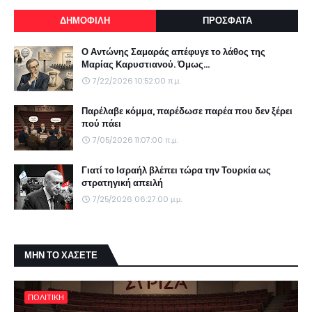
ΔΗΜΟΦΙΛΗ
ΠΡΟΣΦΑΤΑ
Ο Αντώνης Σαμαράς απέφυγε το λάθος της
Μαρίας Καρυστιανού. Όμως...
7/22/2026 10:52:00 π.μ.
Παρέλαβε κόμμα, παρέδωσε παρέα που δεν ξέρει
πού πάει
7/05/2026 11:07:00 π.μ.
Γιατί το Ισραήλ βλέπει τώρα την Τουρκία ως
στρατηγική απειλή
7/25/2026 06:27:00 μ.μ.
ΜΗΝ ΤΟ ΧΑΣΕΤΕ
ΠΟΛΙΤΙΚΗ