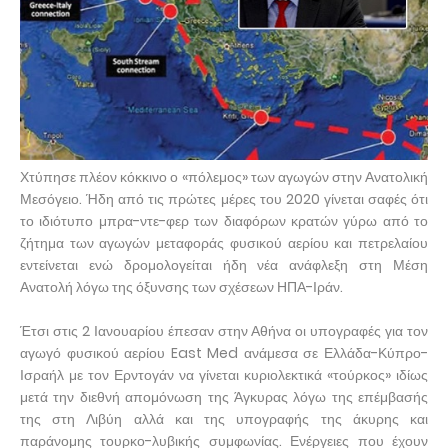
Χτύπησε πλέον κόκκινο ο «πόλεμος» των αγωγών στην Ανατολική
Μεσόγειο. Ήδη από τις πρώτες μέρες του 2020 γίνεται σαφές ότι
το ιδιότυπο μπρα-ντε-φερ των διαφόρων κρατών γύρω από το
ζήτημα των αγωγών μεταφοράς φυσικού αερίου και πετρελαίου
εντείνεται ενώ δρομολογείται ήδη νέα ανάφλεξη στη Μέση
Ανατολή λόγω της όξυνσης των σχέσεων ΗΠΑ-Ιράν.
Έτσι στις 2 Ιανουαρίου έπεσαν στην Αθήνα οι υπογραφές για τον
αγωγό φυσικού αερίου East Med ανάμεσα σε Ελλάδα-Κύπρο-
Ισραήλ με τον Ερντογάν να γίνεται κυριολεκτικά «τούρκος» ιδίως
μετά την διεθνή απομόνωση της Άγκυρας λόγω της επέμβασής
της στη Λιβύη αλλά και της υπογραφής της άκυρης και
παράνομης τουρκο-λυβικής συμφωνίας. Ενέργειες που έχουν