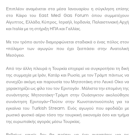
Επιπλέον αναμένεται στα μέσα Ιανουαρίου η σύγκληση επίσης
στο Κάιρο του East Med Gas Forum όπου συμμετέχουν
Αίγυπτος, Ελλάδα, Κύπρος, Ισραήλ, Ιορδανία, Παλαιστινιακή Αρχή
και Ιταλία με τη στήριξη ΗΠΑ και Γαλλίας.
Με τον τρόπο αυτόν διαμορφώνεται σταδιακά ο ένας πόλος στον
«πόλεμο» των αγωγών που έχει ξεσπάσει στην Ανατολική
Μεσόγειο.
Από την άλλη πλευρά η Τουρκία επιχειρεί να συγκροτήσει τη δική
της συμμαχία με Ιράν, Κατάρ και Ρωσία, με τον Τράμπ πάντως να
συνεχίζει ακόμη και παρουσία του Μητσοτάκη στο Λευκό Οίκο να
χαρακτηρίζει ως φίλο του τον Ερντογάν . Μάλιστα την επομένη της
συνάντησης Μητσοτάκη-Τράμπ στην Ουάσιγκτον ακολούθησε
συνάντηση Ερντογάν-Πούτιν στην Κωνσταντινούπολη για τα
εγκαίνια του Turkish Stream. Ενός αγωγού που εφοδιάζει με
ρωσικό φυσικό αέριο τόσο την τουρκική οικονομία όσο και τμήμα
της ευρωπαϊκής αγοράς μέσω Τουρκίας.
Βεβαίως κανείς δεν θα πρέπει να έχει αυταπάτες για τις