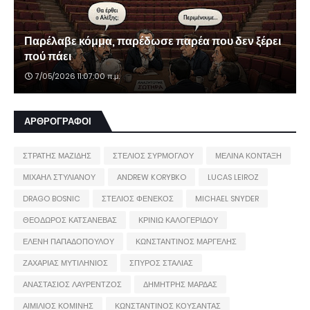
Παρέλαβε κόμμα, παρέδωσε παρέα που δεν ξέρει
πού πάει
7/05/2026 11:07:00 π.μ.
ΑΡΘΡΟΓΡΑΦΟΙ
ΣΤΡΑΤΗΣ ΜΑΖΙΔΗΣ
ΣΤΕΛΙΟΣ ΣΥΡΜΟΓΛΟΥ
ΜΕΛΙΝΑ ΚΟΝΤΑΞΗ
ΜΙΧΑΗΛ ΣΤΥΛΙΑΝΟΥ
ANDREW KORYBKO
LUCAS LEIROZ
DRAGO BOSNIC
ΣΤΕΛΙΟΣ ΦΕΝΕΚΟΣ
MICHAEL SNYDER
ΘΕΟΔΩΡΟΣ ΚΑΤΣΑΝΕΒΑΣ
ΚΡΙΝΙΩ ΚΑΛΟΓΕΡΙΔΟΥ
ΕΛΕΝΗ ΠΑΠΑΔΟΠΟΥΛΟΥ
ΚΩΝΣΤΑΝΤΙΝΟΣ ΜΑΡΓΕΛΗΣ
ΖΑΧΑΡΙΑΣ ΜΥΤΙΛΗΝΙΟΣ
ΣΠΥΡΟΣ ΣΤΑΛΙΑΣ
ΑΝΑΣΤΑΣΙΟΣ ΛΑΥΡΕΝΤΖΟΣ
ΔΗΜΗΤΡΗΣ ΜΑΡΔΑΣ
ΑΙΜΙΛΙΟΣ ΚΟΜΙΝΗΣ
ΚΩΝΣΤΑΝΤΙΝΟΣ ΚΟΥΣΑΝΤΑΣ