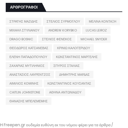
ΑΡΘΡΟΓΡΑΦΟΙ
ΣΤΡΑΤΗΣ ΜΑΖΙΔΗΣ
ΣΤΕΛΙΟΣ ΣΥΡΜΟΓΛΟΥ
ΜΕΛΙΝΑ ΚΟΝΤΑΞΗ
ΜΙΧΑΗΛ ΣΤΥΛΙΑΝΟΥ
ANDREW KORYBKO
LUCAS LEIROZ
DRAGO BOSNIC
ΣΤΕΛΙΟΣ ΦΕΝΕΚΟΣ
MICHAEL SNYDER
ΘΕΟΔΩΡΟΣ ΚΑΤΣΑΝΕΒΑΣ
ΚΡΙΝΙΩ ΚΑΛΟΓΕΡΙΔΟΥ
ΕΛΕΝΗ ΠΑΠΑΔΟΠΟΥΛΟΥ
ΚΩΝΣΤΑΝΤΙΝΟΣ ΜΑΡΓΕΛΗΣ
ΖΑΧΑΡΙΑΣ ΜΥΤΙΛΗΝΙΟΣ
ΣΠΥΡΟΣ ΣΤΑΛΙΑΣ
ΑΝΑΣΤΑΣΙΟΣ ΛΑΥΡΕΝΤΖΟΣ
ΔΗΜΗΤΡΗΣ ΜΑΡΔΑΣ
ΑΙΜΙΛΙΟΣ ΚΟΜΙΝΗΣ
ΚΩΝΣΤΑΝΤΙΝΟΣ ΚΟΥΣΑΝΤΑΣ
CAITLIN JOHNSTONE
ΑΘΗΝΑ ΑΝΤΩΝΙΑΔΟΥ
ΘΑΝΑΣΗΣ ΜΠΕΛΕΜΕΜΗΣ
Η Freepen.gr ουδεμία ευθύνη εκ του νόμου φέρει για τα άρθρα /