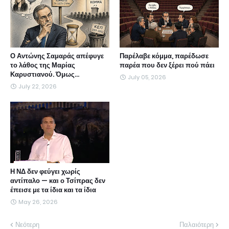
Ο Αντώνης Σαμαράς απέφυγε
Παρέλαβε κόμμα, παρέδωσε
το λάθος της Μαρίας
παρέα που δεν ξέρει πού πάει
Καρυστιανού. Όμως...
July 05, 2026
July 22, 2026
Η ΝΔ δεν φεύγει χωρίς
αντίπαλο — και ο Τσίπρας δεν
έπεισε με τα ίδια και τα ίδια
May 26, 2026
Νεότερη
Παλαιότερη