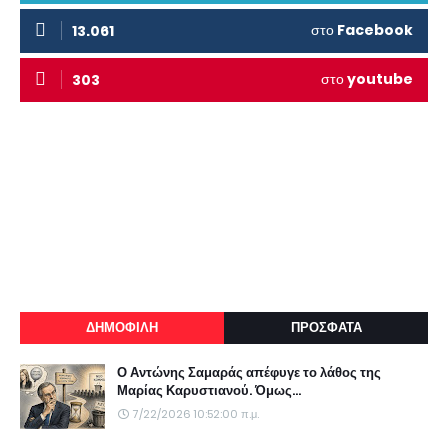
στο
Facebook
13.061
στο
youtube
303
ΔΗΜΟΦΙΛΗ
ΠΡΟΣΦΑΤΑ
Ο Αντώνης Σαμαράς απέφυγε το λάθος της
Μαρίας Καρυστιανού. Όμως...
7/22/2026 10:52:00 π.μ.