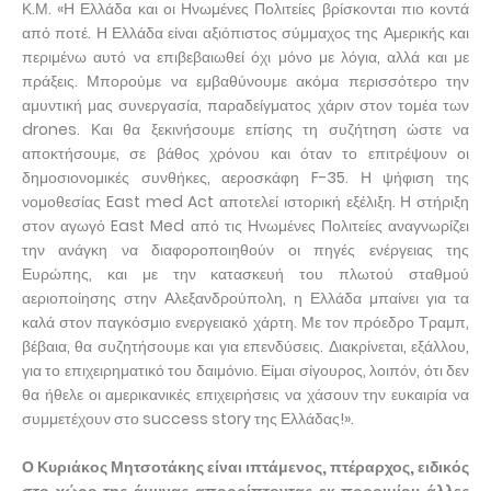
Κ.Μ. «Η Ελλάδα και οι Ηνωμένες Πολιτείες βρίσκονται πιο κοντά
από ποτέ. Η Ελλάδα είναι αξιόπιστος σύμμαχος της Αμερικής και
περιμένω αυτό να επιβεβαιωθεί όχι μόνο με λόγια, αλλά και με
πράξεις. Μπορούμε να εμβαθύνουμε ακόμα περισσότερο την
αμυντική μας συνεργασία, παραδείγματος χάριν στον τομέα των
drones. Και θα ξεκινήσουμε επίσης τη συζήτηση ώστε να
αποκτήσουμε, σε βάθος χρόνου και όταν το επιτρέψουν οι
δημοσιονομικές συνθήκες, αεροσκάφη F-35. Η ψήφιση της
νομοθεσίας East med Act αποτελεί ιστορική εξέλιξη. Η στήριξη
στον αγωγό East Med από τις Ηνωμένες Πολιτείες αναγνωρίζει
την ανάγκη να διαφοροποιηθούν οι πηγές ενέργειας της
Ευρώπης, και με την κατασκευή του πλωτού σταθμού
αεριοποίησης στην Αλεξανδρούπολη, η Ελλάδα μπαίνει για τα
καλά στον παγκόσμιο ενεργειακό χάρτη. Με τον πρόεδρο Τραμπ,
βέβαια, θα συζητήσουμε και για επενδύσεις. Διακρίνεται, εξάλλου,
για το επιχειρηματικό του δαιμόνιο. Είμαι σίγουρος, λοιπόν, ότι δεν
θα ήθελε οι αμερικανικές επιχειρήσεις να χάσουν την ευκαιρία να
συμμετέχουν στο success story της Ελλάδας!».
Ο Κυριάκος Μητσοτάκης είναι ιπτάμενος, πτέραρχος, ειδικός