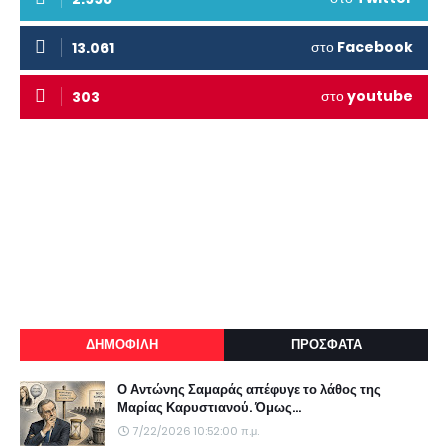
στο
Facebook
13.061
στο
youtube
303
ΔΗΜΟΦΙΛΗ
ΠΡΟΣΦΑΤΑ
Ο Αντώνης Σαμαράς απέφυγε το λάθος της
Μαρίας Καρυστιανού. Όμως...
7/22/2026 10:52:00 π.μ.