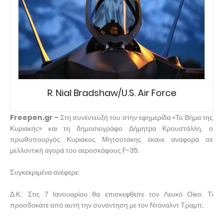
R. Nial Bradshaw/U.S. Air Force
Freepen.gr -
Στη συνέντευξή του στην εφημερίδα «Το Βήμα της
Κυριακής» και τη δημοσιογράφο Δήμητρα Κρουστάλλη, ο
πρωθυπουργός Κυριάκος Μητσοτάκης έκανε αναφορά σε
μελλοντική αγορά του αεροσκάφους F-35.
Συγκεκριμένα ανέφερε:
Δ.Κ.: Στις 7 Ιανουαρίου θα επισκεφθείτε τον Λευκό Οίκο. Τι
προσδοκάτε από αυτή την συνάντηση με τον Ντόναλντ Τραμπ;