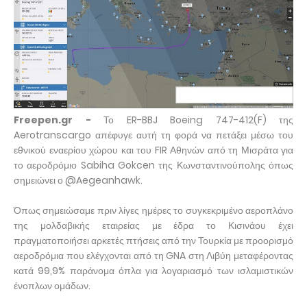
Freepen.gr -
Το ER-BBJ Boeing 747-412(F) της
Aerotranscargo απέφυγε αυτή τη φορά να πετάξει μέσω του
εθνικού εναερίου χώρου και του FIR Αθηνών από τη Μισράτα για
το αεροδρόμιο Sabiha Gokcen της Κωνσταντινούπολης όπως
σημειώνει ο @Aegeanhawk.
Όπως σημειώσαμε πριν λίγες ημέρες το συγκεκριμένο αεροπλάνο
της μολδαβικής εταιρείας με έδρα το Κισινάου έχει
πραγματοποιήσει αρκετές πτήσεις από την Τουρκία με προορισμό
αεροδρόμια που ελέγχονται από τη GNA στη Λιβύη μεταφέροντας
κατά 99,9% παράνομα όπλα για λογαριασμό των ισλαμιστικών
ένοπλων ομάδων.