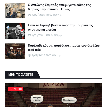
Ο Αντώνης Σαμαράς απέφυγε το λάθος της
Μαρίας Καρυστιανού. Όμως...
7/22/2026 10:52:00 π.μ.
Γιατί το Ισραήλ βλέπει τώρα την Τουρκία ως
στρατηγική απειλή
7/25/2026 06:27:00 μ.μ.
Παρέλαβε κόμμα, παρέδωσε παρέα που δεν ξέρει
πού πάει
7/05/2026 11:07:00 π.μ.
ΜΗΝ ΤΟ ΧΑΣΕΤΕ
ΠΟΛΙΤΙΚΗ