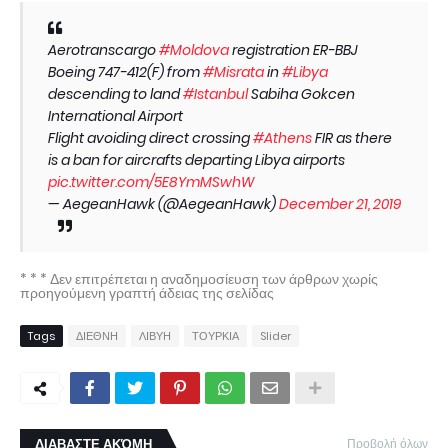
Aerotranscargo
#Moldova
registration ER-BBJ
Boeing 747-412(F) from
#Misrata
in
#Libya
descending to land
#Istanbul
Sabiha Gokcen
International Airport
Flight avoiding direct crossing
#Athens
FIR as there
is a ban for aircrafts departing Libya airports
pic.twitter.com/5E8YmMSwhW
— AegeanHawk (@AegeanHawk)
December 21, 2019
* * * Δεν επιτρέπεται η αναδημοσίευση των άρθρων χωρίς
προηγούμενη γραπτή άδειας της σελίδας
Tags
ΔΙΕΘΝΗ
ΛΙΒΥΗ
ΤΟΥΡΚΙΑ
Slider
ΔΙΑΒΑΣΤΕ ΑΚΌΜΗ
Προβολή όλων