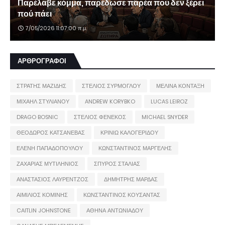
Παρέλαβε κόμμα, παρέδωσε παρέα που δεν ξέρει
πού πάει
7/05/2026 11:07:00 π.μ.
ΑΡΘΡΟΓΡΑΦΟΙ
ΣΤΡΑΤΗΣ ΜΑΖΙΔΗΣ
ΣΤΕΛΙΟΣ ΣΥΡΜΟΓΛΟΥ
ΜΕΛΙΝΑ ΚΟΝΤΑΞΗ
ΜΙΧΑΗΛ ΣΤΥΛΙΑΝΟΥ
ANDREW KORYBKO
LUCAS LEIROZ
DRAGO BOSNIC
ΣΤΕΛΙΟΣ ΦΕΝΕΚΟΣ
MICHAEL SNYDER
ΘΕΟΔΩΡΟΣ ΚΑΤΣΑΝΕΒΑΣ
ΚΡΙΝΙΩ ΚΑΛΟΓΕΡΙΔΟΥ
ΕΛΕΝΗ ΠΑΠΑΔΟΠΟΥΛΟΥ
ΚΩΝΣΤΑΝΤΙΝΟΣ ΜΑΡΓΕΛΗΣ
ΖΑΧΑΡΙΑΣ ΜΥΤΙΛΗΝΙΟΣ
ΣΠΥΡΟΣ ΣΤΑΛΙΑΣ
ΑΝΑΣΤΑΣΙΟΣ ΛΑΥΡΕΝΤΖΟΣ
ΔΗΜΗΤΡΗΣ ΜΑΡΔΑΣ
ΑΙΜΙΛΙΟΣ ΚΟΜΙΝΗΣ
ΚΩΝΣΤΑΝΤΙΝΟΣ ΚΟΥΣΑΝΤΑΣ
CAITLIN JOHNSTONE
ΑΘΗΝΑ ΑΝΤΩΝΙΑΔΟΥ