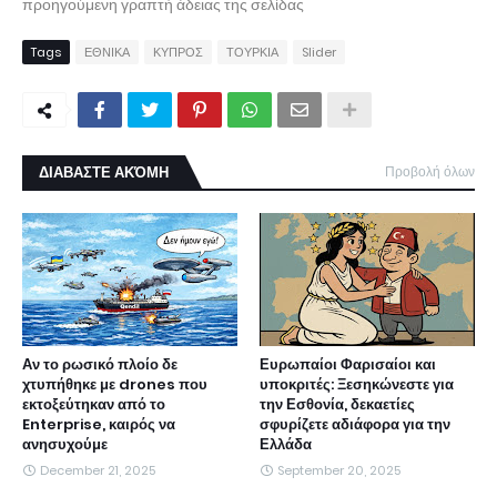
προηγούμενη γραπτή άδειας της σελίδας
Tags
ΕΘΝΙΚΑ
ΚΥΠΡΟΣ
ΤΟΥΡΚΙΑ
Slider
ΔΙΑΒΑΣΤΕ ΑΚΌΜΗ
Προβολή όλων
Αν το ρωσικό πλοίο δε
Ευρωπαίοι Φαρισαίοι και
χτυπήθηκε με drones που
υποκριτές: Ξεσηκώνεστε για
εκτοξεύτηκαν από το
την Εσθονία, δεκαετίες
Enterprise, καιρός να
σφυρίζετε αδιάφορα για την
ανησυχούμε
Ελλάδα
December 21, 2025
September 20, 2025