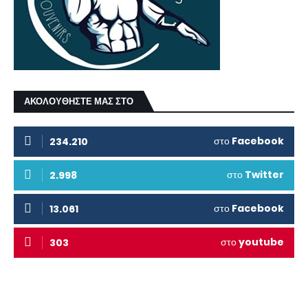
ΑΚΟΛΟΥΘΗΣΤΕ ΜΑΣ ΣΤΟ
στο
Facebook
234.210
στο
Twitter
2.998
στο
Facebook
13.061
στο
youtube
303