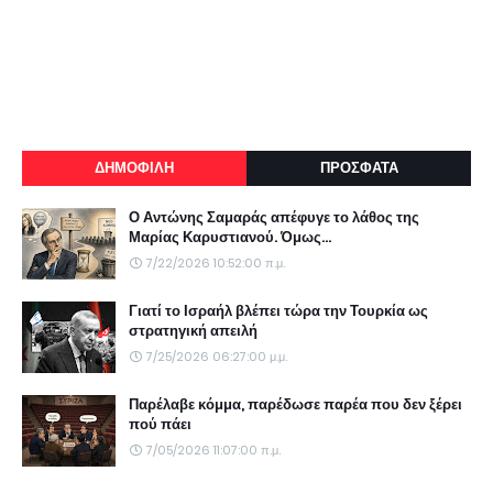
ΔΗΜΟΦΙΛΗ
ΠΡΟΣΦΑΤΑ
Ο Αντώνης Σαμαράς απέφυγε το λάθος της
Μαρίας Καρυστιανού. Όμως...
7/22/2026 10:52:00 π.μ.
Γιατί το Ισραήλ βλέπει τώρα την Τουρκία ως
στρατηγική απειλή
7/25/2026 06:27:00 μ.μ.
Παρέλαβε κόμμα, παρέδωσε παρέα που δεν ξέρει
πού πάει
7/05/2026 11:07:00 π.μ.