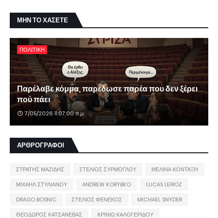
ΜΗΝ ΤΟ ΧΑΣΕΤΕ
ΠΟΛΙΤΙΚΗ
Παρέλαβε κόμμα, παρέδωσε παρέα που δεν ξέρει
πού πάει
7/05/2026 11:07:00 π.μ.
ΑΡΘΡΟΓΡΑΦΟΙ
ΣΤΡΑΤΗΣ ΜΑΖΙΔΗΣ
ΣΤΕΛΙΟΣ ΣΥΡΜΟΓΛΟΥ
ΜΕΛΙΝΑ ΚΟΝΤΑΞΗ
ΜΙΧΑΗΛ ΣΤΥΛΙΑΝΟΥ
ANDREW KORYBKO
LUCAS LEIROZ
DRAGO BOSNIC
ΣΤΕΛΙΟΣ ΦΕΝΕΚΟΣ
MICHAEL SNYDER
ΘΕΟΔΩΡΟΣ ΚΑΤΣΑΝΕΒΑΣ
ΚΡΙΝΙΩ ΚΑΛΟΓΕΡΙΔΟΥ