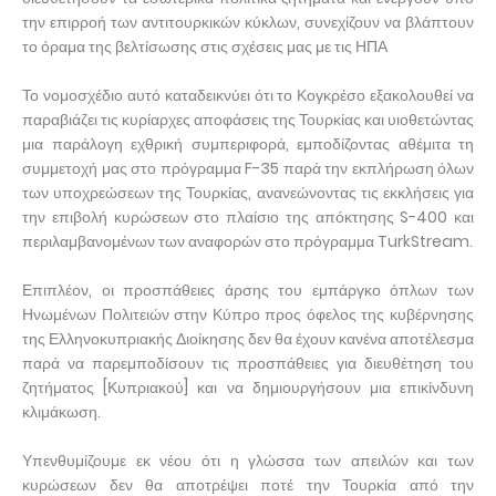
την επιρροή των αντιτουρκικών κύκλων, συνεχίζουν να βλάπτουν
το όραμα της βελτίσωσης στις σχέσεις μας με τις ΗΠΑ
Το νομοσχέδιο αυτό καταδεικνύει ότι το Κογκρέσο εξακολουθεί να
παραβιάζει τις κυρίαρχες αποφάσεις της Τουρκίας και υιοθετώντας
μια παράλογη εχθρική συμπεριφορά, εμποδίζοντας αθέμιτα τη
συμμετοχή μας στο πρόγραμμα F-35 παρά την εκπλήρωση όλων
των υποχρεώσεων της Τουρκίας, ανανεώνοντας τις εκκλήσεις για
την επιβολή κυρώσεων στο πλαίσιο της απόκτησης S-400 και
περιλαμβανομένων των αναφορών στο πρόγραμμα TurkStream.
Επιπλέον, οι προσπάθειες άρσης του εμπάργκο όπλων των
Ηνωμένων Πολιτειών στην Κύπρο προς όφελος της κυβέρνησης
της Ελληνοκυπριακής Διοίκησης δεν θα έχουν κανένα αποτέλεσμα
παρά να παρεμποδίσουν τις προσπάθειες για διευθέτηση του
ζητήματος [Κυπριακού] και να δημιουργήσουν μια επικίνδυνη
κλιμάκωση.
Υπενθυμίζουμε εκ νέου ότι η γλώσσα των απειλών και των
κυρώσεων δεν θα αποτρέψει ποτέ την Τουρκία από την