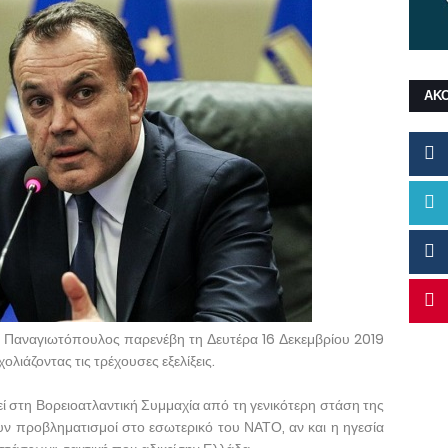
ΑΚ
 Παναγιωτόπουλος παρενέβη τη Δευτέρα 16 Δεκεμβρίου 2019
ολιάζοντας τις τρέχουσες εξελίξεις.
εί στη Βορειοατλαντική Συμμαχία από τη γενικότερη στάση της
υν προβληματισμοί στο εσωτερικό του ΝΑΤΟ, αν και η ηγεσία