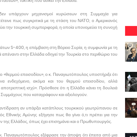
στάσεων», τακτική που αδικεί την Ελλάδα.
δεν υπάρχουν μηχανισμοί κυρώσεων στη Συμμαχία για
έτεινε πως συγκριτικά με τη στάση του ΝΑΤΟ, ο Αμερικανός
ει την τουρκική συμπεριφορά, η οποία υπονομεύει τη συνοχή
μάτων S-400, η επέμβαση στη Βόρειο Συρία, η συμφωνία με τη
 απέναντι στην Ελλάδα οδηγεί την Τουρκία στο περιθώριο του
ο «θερμού επεισοδίου», ο κ. Παναγιωτόπουλος υποστήριξε ότι
να ενδεχόμενο, ακόμα και του θερμού επεισοδίου, αλλά
αποτρεπτική ισχύ». Πρόσθεσε ότι η Ελλάδα κάνει τη δουλειά
έχει Συμμάχους που καταγράφουν και αξιολογούν.
 αντίδραση αν υπάρξει κατάπλους τουρκικού γεωτρύπανου σε
ός Εθνικής Αμύνης εξήγησε πως θα γίνει ό,τι πρέπει για την
 της Ελλάδος, όπως έχει επισημάνει και ο Πρωθυπουργός.
 κ. Παναγιωτόπουλος εξέφρασε την άποψη ότι έπειτα από μια