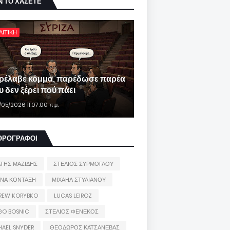
Ν ΤΟ ΧΑΣΕΤΕ
ΛΙΤΙΚΗ
ρέλαβε κόμμα, παρέδωσε παρέα
 δεν ξέρει πού πάει
/05/2026 11:07:00 π.μ.
ΘΡΟΓΡΑΦΟΙ
ΑΤΗΣ ΜΑΖΙΔΗΣ
ΣΤΕΛΙΟΣ ΣΥΡΜΟΓΛΟΥ
ΙΝΑ ΚΟΝΤΑΞΗ
ΜΙΧΑΗΛ ΣΤΥΛΙΑΝΟΥ
REW KORYBKO
LUCAS LEIROZ
GO BOSNIC
ΣΤΕΛΙΟΣ ΦΕΝΕΚΟΣ
HAEL SNYDER
ΘΕΟΔΩΡΟΣ ΚΑΤΣΑΝΕΒΑΣ