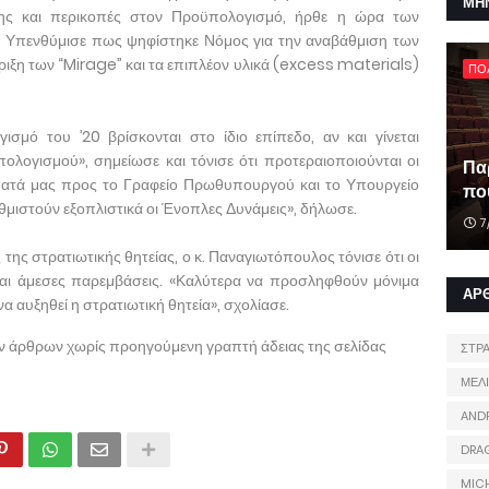
ΜΗ
σης και περικοπές στον Προϋπολογισμό, ήρθε η ώρα των
 Υπενθύμισε πως ψηφίστηκε Νόμος για την αναβάθμιση των
ιξη των “Mirage” και τα επιπλέον υλικά (excess materials)
ΠΟ
σμό του ’20 βρίσκονται στο ίδιο επίπεδο, αν και γίνεται
λογισμού», σημείωσε και τόνισε ότι προτεραιοποιούνται οι
Πα
ήματά μας προς το Γραφείο Πρωθυπουργού και το Υπουργείο
που
θμιστούν εξοπλιστικά οι Ένοπλες Δυνάμεις», δήλωσε.
7
ης στρατιωτικής θητείας, ο κ. Παναγιωτόπουλος τόνισε ότι οι
και άμεσες παρεμβάσεις. «Καλύτερα να προσληφθούν μόνιμα
ΑΡ
α αυξηθεί η στρατιωτική θητεία», σχολίασε.
ων άρθρων χωρίς προηγούμενη γραπτή άδειας της σελίδας
ΣΤΡ
ΜΕΛ
AND
DRA
MIC