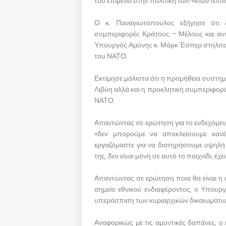
του επιμένει στην πολιτική των «ίσων απο
Ο κ. Παναγιωτόπουλος εξήγησε ότι 
συμπεριφορές Κράτους – Μέλους και αντ
Υπουργός Αμύνης κ. Μάρκ Έσπερ στηλιτεύ
του ΝΑΤΟ.
Εκτίμησε μάλιστα ότι η προμήθεια συστη
Λιβύη αλλά και η προκλητική συμπεριφορά
ΝΑΤΟ.
Απαντώντας σε ερώτηση για το ενδεχόμεν
«δεν μπορούμε να αποκλείσουμε κανέ
εργαζόμαστε για να διατηρήσουμε υψηλή 
της, δεν είναι μόνη σε αυτό το παιχνίδι, 
Απαντώντας σε ερώτηση ποια θα είναι η
σημείο εθνικού ενδιαφέροντος, ο Υπουργ
υπεράσπιση των κυριαρχικών δικαιωμάτων
Αναφορικώς με τις αμυντικές δαπάνες, ο