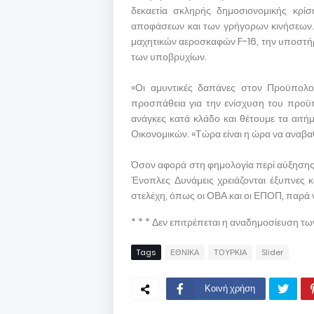
δεκαετία σκληρής δημοσιονομικής κρί
αποφάσεων και των γρήγορων κινήσεων.
μαχητικών αεροσκαφών F-16, την υποστήρ
των υποβρυχίων.
«Οι αμυντικές δαπάνες στον Προϋπολογι
προσπάθεια για την ενίσχυση του προϋπο
ανάγκες κατά κλάδο και θέτουμε τα αιτ
Οικονομικών. «Τώρα είναι η ώρα να αναβα
Όσον αφορά στη φημολογία περί αύξησης τ
Ένοπλες Δυνάμεις χρειάζονται έξυπνες 
στελέχη, όπως οι ΟΒΑ και οι ΕΠΟΠ, παρά ν
* * * Δεν επιτρέπεται η αναδημοσίευση τ
Tags
ΕΘΝΙΚΑ
ΤΟΥΡΚΙΑ
Slider
Κοινή χρήση