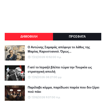
ΔΗΜΟΦΙΛΗ
ΠΡΟΣΦΑΤΑ
Ο Αντώνης Σαμαράς απέφυγε το λάθος της
Μαρίας Καρυστιανού. Όμως...
7/22/2026 10:52:00 π.μ.
Γιατί το Ισραήλ βλέπει τώρα την Τουρκία ως
στρατηγική απειλή
7/25/2026 06:27:00 μ.μ.
Παρέλαβε κόμμα, παρέδωσε παρέα που δεν ξέρει
πού πάει
7/05/2026 11:07:00 π.μ.