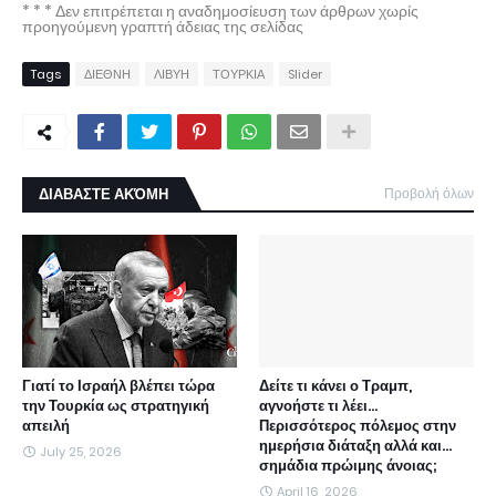
* * * Δεν επιτρέπεται η αναδημοσίευση των άρθρων χωρίς
προηγούμενη γραπτή άδειας της σελίδας
Tags
ΔΙΕΘΝΗ
ΛΙΒΥΗ
ΤΟΥΡΚΙΑ
Slider
ΔΙΑΒΑΣΤΕ ΑΚΌΜΗ
Προβολή όλων
Γιατί το Ισραήλ βλέπει τώρα
Δείτε τι κάνει ο Τραμπ,
την Τουρκία ως στρατηγική
αγνοήστε τι λέει...
απειλή
Περισσότερος πόλεμος στην
ημερήσια διάταξη αλλά και...
July 25, 2026
σημάδια πρώιμης άνοιας;
April 16, 2026