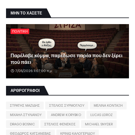
ΜΗΝ ΤΟ ΧΑΣΕΤΕ
ΠΟΛΙΤΙΚΗ
Παρέλαβε κόμμα, παρέδωσε παρέα που δεν ξέρει
πού πάει
7/05/2026 11:07:00 π.μ.
ΑΡΘΡΟΓΡΑΦΟΙ
ΣΤΡΑΤΗΣ ΜΑΖΙΔΗΣ
ΣΤΕΛΙΟΣ ΣΥΡΜΟΓΛΟΥ
ΜΕΛΙΝΑ ΚΟΝΤΑΞΗ
ΜΙΧΑΗΛ ΣΤΥΛΙΑΝΟΥ
ANDREW KORYBKO
LUCAS LEIROZ
DRAGO BOSNIC
ΣΤΕΛΙΟΣ ΦΕΝΕΚΟΣ
MICHAEL SNYDER
ΘΕΟΔΩΡΟΣ ΚΑΤΣΑΝΕΒΑΣ
ΚΡΙΝΙΩ ΚΑΛΟΓΕΡΙΔΟΥ