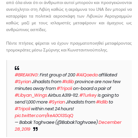
από όλα είναι ότι οι άνθρωποι αυτοί μπορούν και προσγειώνονται
ανενόχλητοι στη Λιβύη καθώς η αεράμυνα του LNA δεν μπορεί να
καταρρίψει τα πολιτικά αεροσκάφη των Λιβυκών Αερογραμμών
καθώς μαζί με τους ισλαμιστές μεταφέρουν και άμαχους ως
ανθρώπινες ασπίδες.
Πέντε πτήσεις φέρεται να έχουν πραγματοποιηθεί μεταφέροντας
τρομοκράτες μέσω Σμύρνης και Κωνσταντινούπολης.
#BREAKING
: First group of 200
#AlQaeda
affiliated
#Syrian
Jihadists from
#Idlib
province are now few
minutes away from
#Tripoli
on-board a pair of
#Libyan_Wings
Airbus A319-112.
#Turkey
is going to
send 1,000 more
#Syrian
Jihadists from
#Idlib
to
#Tripoli
within next 24 hours!
pic.twitter.com/keA0O13SqQ
— Babak Taghvaee (@BabakTaghvaee)
December
28, 2019