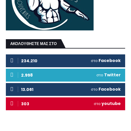
ΑΚΟΛΟΥΘΗΣΤΕ ΜΑΣ ΣΤΟ
στο
Facebook
234.210
στο
Twitter
2.998
στο
Facebook
13.061
στο
youtube
303