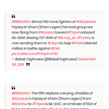
#BREAKING
: Almost 150 more fighters of
#AlQaeda
's
Faylaq al-Sham (Sham Legion) terrorist group are
now flying from
#Istanbul
toward
#Tripoli
onboard
5A-DMG, Boeing 737-8GK of
#Buraq_Air
.
#Turkey
is
now sending them to
#Libya
to help
#GNA
's Islamist
militias in battle against
#LNA
pic.twitter.com/PHHjahvFFM
— Babak Taghvaee (@BabakTaghvaee)
December
28, 2019
#BREAKING
: The fifth airplane carrying Jihadists of
#AlQaeda
's Faylaq al-Sham (Sham Legion) from
#Istanbul
to
#Tripoli
is 5A-SOC, an Embraer E170LR of