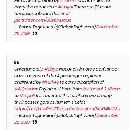
Petro Air chartered by
#Turkish
Government to
carry the terrorists to
#Libya
! There are 70 more
terrorists onboard this one!
pic.twitter.com/05ihURDqQe
— Babak Taghvaee (@BabakTaghvaee)
December
28, 2019
Unfortunately,
#Libya
National Air Force can't shoot-
down anyone of the 4 passenger airplanes
chartered by
#Turkey
to carry a battalion of
#AlQaeda
's Faylaq al-Sham from
#Istanbul
&
#Izmir
to
#Tripoli
. It is reported that civilians are among
their passengers as human shields!
https://t.co/ktlwPHUTTm
pic.twitter.com/SruG41eCSn
— Babak Taghvaee (@BabakTaghvaee)
December
28, 2019