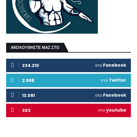
ΑΚΟΛΟΥΘΗΣΤΕ ΜΑΣ ΣΤΟ
στο
Facebook
234.210
στο
Twitter
2.998
στο
Facebook
13.061
στο
youtube
303