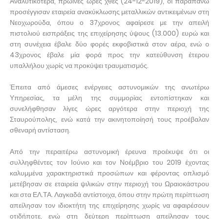
Αναλυτικότερα, πρωινές ώρες χθες (24-12-2019), οι παραπάνω
προσέγγισαν εταιρεία ανακύκλωσης μεταλλικών αντικειμένων στη
Νεοχωρούδα, όπου ο 37χρονος αφαίρεσε με την απειλή
πιστολιού εισπράξεις της επιχείρησης ύψους (13.000) ευρώ και
στη συνέχεια έβαλε δύο φορές εκφοβιστικά στον αέρα, ενώ ο
43χρονος έβαλε μία φορά προς την κατεύθυνση έτερου
υπαλλήλου χωρίς να προκύψει τραυματισμός.
Έπειτα από άμεσες ενέργειες αστυνομικών της ανωτέρω
Υπηρεσίας, τα μέλη της συμμορίας εντοπίστηκαν και
συνελήφθησαν λίγες ώρες αργότερα στην περιοχή της
Σταυρούπολης, ενώ κατά την ακινητοποίησή τους προέβαλαν
σθεναρή αντίσταση.
Από την περαιτέρω αστυνομική έρευνα προέκυψε ότι οι
συλληφθέντες τον Ιούνιο και τον Νοέμβριο του 2019 έχοντας
καλυμμένα χαρακτηριστικά προσώπων και φέροντας οπλισμό
μετέβησαν σε εταιρεία ψιλικών στην περιοχή του Ωραιοκάστρου
και στα ΕΛ.ΤΑ. Λαγκαδά αντίστοιχα, όπου στην πρώτη περίπτωση
απείλησαν τον ιδιοκτήτη της επιχείρησης χωρίς να αφαιρέσουν
οτιδήποτε, ενώ στη δεύτερη περίπτωση απείλησαν τους