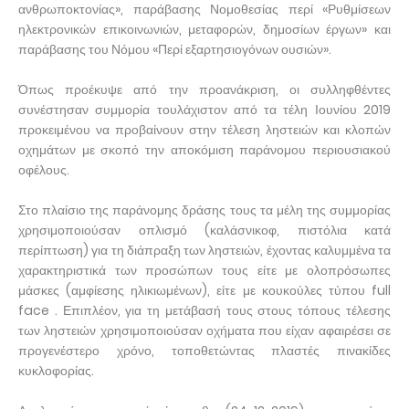
ανθρωποκτονίας», παράβασης Νομοθεσίας περί «Ρυθμίσεων
ηλεκτρονικών επικοινωνιών, μεταφορών, δημοσίων έργων» και
παράβασης του Νόμου «Περί εξαρτησιογόνων ουσιών».
Όπως προέκυψε από την προανάκριση, οι συλληφθέντες
συνέστησαν συμμορία τουλάχιστον από τα τέλη Ιουνίου 2019
προκειμένου να προβαίνουν στην τέλεση ληστειών και κλοπών
οχημάτων με σκοπό την αποκόμιση παράνομου περιουσιακού
οφέλους.
Στο πλαίσιο της παράνομης δράσης τους τα μέλη της συμμορίας
χρησιμοποιούσαν οπλισμό (καλάσνικοφ, πιστόλια κατά
περίπτωση) για τη διάπραξη των ληστειών, έχοντας καλυμμένα τα
χαρακτηριστικά των προσώπων τους είτε με ολοπρόσωπες
μάσκες (αμφίεσης ηλικιωμένων), είτε με κουκούλες τύπου full
face . Επιπλέον, για τη μετάβασή τους στους τόπους τέλεσης
των ληστειών χρησιμοποιούσαν οχήματα που είχαν αφαιρέσει σε
προγενέστερο χρόνο, τοποθετώντας πλαστές πινακίδες
κυκλοφορίας.