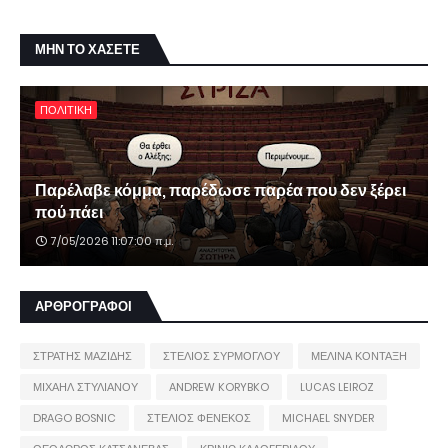
ΜΗΝ ΤΟ ΧΑΣΕΤΕ
ΠΟΛΙΤΙΚΗ
Παρέλαβε κόμμα, παρέδωσε παρέα που δεν ξέρει
πού πάει
7/05/2026 11:07:00 π.μ.
ΑΡΘΡΟΓΡΑΦΟΙ
ΣΤΡΑΤΗΣ ΜΑΖΙΔΗΣ
ΣΤΕΛΙΟΣ ΣΥΡΜΟΓΛΟΥ
ΜΕΛΙΝΑ ΚΟΝΤΑΞΗ
ΜΙΧΑΗΛ ΣΤΥΛΙΑΝΟΥ
ANDREW KORYBKO
LUCAS LEIROZ
DRAGO BOSNIC
ΣΤΕΛΙΟΣ ΦΕΝΕΚΟΣ
MICHAEL SNYDER