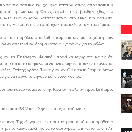
πό τα πιο ταπεινά και χαμηλά επίπεδα όπως αποδεικνύει η
η από τη Γλασκώβη. Όπως εξηγεί ο ίδιος, βρέθηκε χθες στο
B&M είναι αλυσίδα καταστημάτων στο Ηνωμένο Βασίλειο,
σε ο κ. Λυκουρέσης να υπάρχει και σε άλλα υποκαταστήματα.
υτό το απαράδεκτο καλάθι απορριμάτων με το χάρτη των
όν να αποτελεί και όραμα κάποιων γειτόνων για το μέλλον.
 και τα Επτάνησα. Φυσικά μπορεί να ισχυριστεί κανείς ότι
ός του ότι αυτό δε φαίνεται να αναγράφεται πουθενά, κανείς δε
νεκέδες. Επίσης γράφει Turkey και όχι Ottoman Empire όπως
ν για να περνά το μήνυμα και ο νοών νοείτω.
ουπίδια κατασκευάζεται στην Κίνα και πωλείται προς 1,99 λίρες
ταστήματα B&M και μίλησε με τους υπεύθυνους.
σταμένη. Της εξήγησε την κατάσταση και το πόσο απαράδεκτο
 πήρε το καλάθι μαζί της να το φωτογραφήσει και να το στείλει