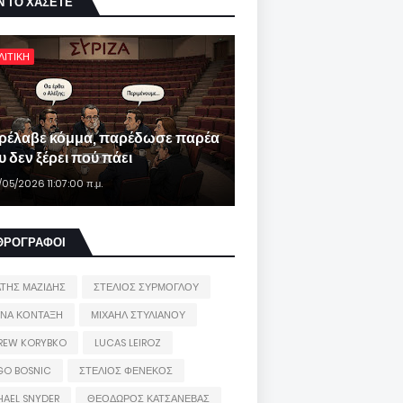
Ν ΤΟ ΧΑΣΕΤΕ
ΛΙΤΙΚΗ
ρέλαβε κόμμα, παρέδωσε παρέα
 δεν ξέρει πού πάει
/05/2026 11:07:00 π.μ.
ΘΡΟΓΡΑΦΟΙ
ΑΤΗΣ ΜΑΖΙΔΗΣ
ΣΤΕΛΙΟΣ ΣΥΡΜΟΓΛΟΥ
ΙΝΑ ΚΟΝΤΑΞΗ
ΜΙΧΑΗΛ ΣΤΥΛΙΑΝΟΥ
REW KORYBKO
LUCAS LEIROZ
GO BOSNIC
ΣΤΕΛΙΟΣ ΦΕΝΕΚΟΣ
HAEL SNYDER
ΘΕΟΔΩΡΟΣ ΚΑΤΣΑΝΕΒΑΣ