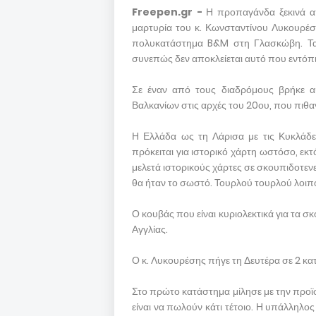
Freepen.gr -
Η προπαγάνδα ξεκινά α
μαρτυρία του κ. Κωνσταντίνου Λυκουρέσ
πολυκατάστημα B&M στη Γλασκώβη. Τα 
συνεπώς δεν αποκλείεται αυτό που εντόπι
Σε έναν από τους διαδρόμους βρήκε α
Βαλκανίων στις αρχές του 20ου, που πιθαν
Η Ελλάδα ως τη Λάρισα με τις Κυκλάδες
πρόκειται για ιστορικό χάρτη ωστόσο, εκτ
μελετά ιστορικούς χάρτες σε σκουπιδοτε
θα ήταν το σωστό. Τουρλού τουρλού λοιπό
Ο κουβάς που είναι κυριολεκτικά για τα σκ
Αγγλίας.
Ο κ. Λυκουρέσης πήγε τη Δευτέρα σε 2 κα
Στο πρώτο κατάστημα μίλησε με την προϊ
είναι να πωλούν κάτι τέτοιο. Η υπάλληλος