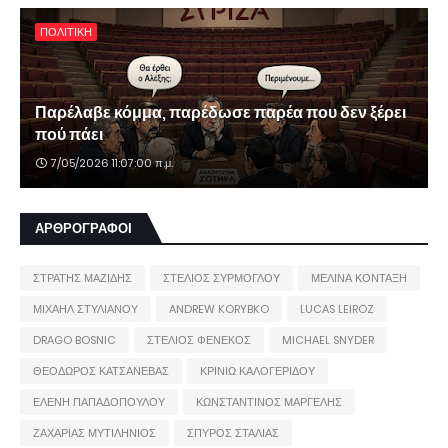
ΠΟΛΙΤΙΚΗ
Παρέλαβε κόμμα, παρέδωσε παρέα που δεν ξέρει
πού πάει
7/05/2026 11:07:00 π.μ.
ΑΡΘΡΟΓΡΑΦΟΙ
ΣΤΡΑΤΗΣ ΜΑΖΙΔΗΣ
ΣΤΕΛΙΟΣ ΣΥΡΜΟΓΛΟΥ
ΜΕΛΙΝΑ ΚΟΝΤΑΞΗ
ΜΙΧΑΗΛ ΣΤΥΛΙΑΝΟΥ
ANDREW KORYBKO
LUCAS LEIROZ
DRAGO BOSNIC
ΣΤΕΛΙΟΣ ΦΕΝΕΚΟΣ
MICHAEL SNYDER
ΘΕΟΔΩΡΟΣ ΚΑΤΣΑΝΕΒΑΣ
ΚΡΙΝΙΩ ΚΑΛΟΓΕΡΙΔΟΥ
ΕΛΕΝΗ ΠΑΠΑΔΟΠΟΥΛΟΥ
ΚΩΝΣΤΑΝΤΙΝΟΣ ΜΑΡΓΕΛΗΣ
ΖΑΧΑΡΙΑΣ ΜΥΤΙΛΗΝΙΟΣ
ΣΠΥΡΟΣ ΣΤΑΛΙΑΣ