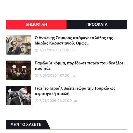
ΔΗΜΟΦΙΛΗ
ΠΡΟΣΦΑΤΑ
Ο Αντώνης Σαμαράς απέφυγε το λάθος της
Μαρίας Καρυστιανού. Όμως...
7/22/2026 10:52:00 π.μ.
Παρέλαβε κόμμα, παρέδωσε παρέα που δεν ξέρει
πού πάει
7/05/2026 11:07:00 π.μ.
Γιατί το Ισραήλ βλέπει τώρα την Τουρκία ως
στρατηγική απειλή
7/25/2026 06:27:00 μ.μ.
ΜΗΝ ΤΟ ΧΑΣΕΤΕ