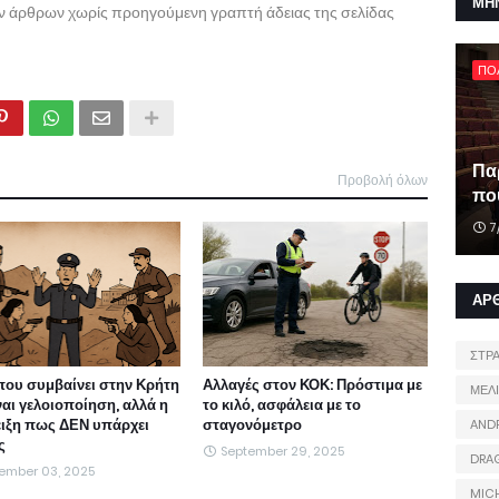
ΜΗ
ων άρθρων χωρίς προηγούμενη γραπτή άδειας της σελίδας
ΠΟ
Πα
Προβολή όλων
που
7
ΑΡ
ΣΤΡ
που συμβαίνει στην Κρήτη
Αλλαγές στον ΚΟΚ: Πρόστιμα με
ΜΕΛ
ναι γελοιοποίηση, αλλά η
το κιλό, ασφάλεια με το
ιξη πως ΔΕΝ υπάρχει
σταγονόμετρο
AND
ς
September 29, 2025
DRA
ember 03, 2025
MIC