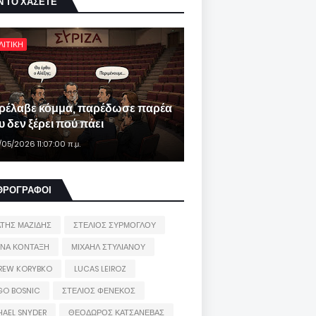
Ν ΤΟ ΧΑΣΕΤΕ
ΛΙΤΙΚΗ
ρέλαβε κόμμα, παρέδωσε παρέα
 δεν ξέρει πού πάει
/05/2026 11:07:00 π.μ.
ΘΡΟΓΡΑΦΟΙ
ΑΤΗΣ ΜΑΖΙΔΗΣ
ΣΤΕΛΙΟΣ ΣΥΡΜΟΓΛΟΥ
ΙΝΑ ΚΟΝΤΑΞΗ
ΜΙΧΑΗΛ ΣΤΥΛΙΑΝΟΥ
REW KORYBKO
LUCAS LEIROZ
GO BOSNIC
ΣΤΕΛΙΟΣ ΦΕΝΕΚΟΣ
HAEL SNYDER
ΘΕΟΔΩΡΟΣ ΚΑΤΣΑΝΕΒΑΣ