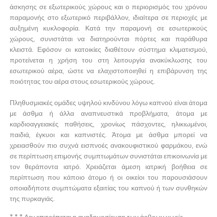
άσκησης σε εξωτερικούς χώρους και ο περιορισμός του χρόνου
παραμονής στο εξωτερικό περιβάλλον, ιδιαίτερα σε περιοχές με
αυξημένη κυκλοφορία. Κατά την παραμονή σε εσωτερικούς
χώρους, συνιστάται να διατηρούνται πόρτες και παράθυρα
κλειστά. Εφόσον οι κατοικίες διαθέτουν σύστημα κλιματισμού,
προτείνεται η χρήση του στη λειτουργία ανακύκλωσης του
εσωτερικού αέρα, ώστε να ελαχιστοποιηθεί η επιβάρυνση της
ποιότητας του αέρα στους εσωτερικούς χώρους.
Πληθυσμιακές ομάδες υψηλού κινδύνου λόγω καπνού είναι άτομα
με άσθμα ή άλλα αναπνευστικά προβλήματα, άτομα με
καρδιοαγγειακές παθήσεις, χρονίως πάσχοντες, ηλικιωμένοι,
παιδιά, έγκυοι και καπνιστές. Άτομα με άσθμα μπορεί να
χρειασθούν πιο συχνά εισπνοές ανακουφιστικού φαρμάκου, ενώ
σε περίπτωση επιμονής συμπτωμάτων συνιστάται επικοινωνία με
τον θεράποντα ιατρό. Χρειάζεται άμεση ιατρική βοήθεια σε
περίπτωση που κάποιο άτομο ή οι οικείοι του παρουσιάσουν
οποιαδήποτε συμπτώματα εξαιτίας του καπνού ή των συνθηκών
της πυρκαγιάς.