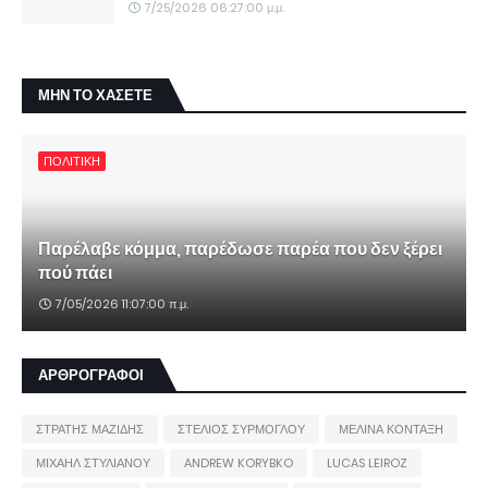
7/25/2026 06:27:00 μ.μ.
ΜΗΝ ΤΟ ΧΑΣΕΤΕ
ΠΟΛΙΤΙΚΗ
Παρέλαβε κόμμα, παρέδωσε παρέα που δεν ξέρει
πού πάει
7/05/2026 11:07:00 π.μ.
ΑΡΘΡΟΓΡΑΦΟΙ
ΣΤΡΑΤΗΣ ΜΑΖΙΔΗΣ
ΣΤΕΛΙΟΣ ΣΥΡΜΟΓΛΟΥ
ΜΕΛΙΝΑ ΚΟΝΤΑΞΗ
ΜΙΧΑΗΛ ΣΤΥΛΙΑΝΟΥ
ANDREW KORYBKO
LUCAS LEIROZ