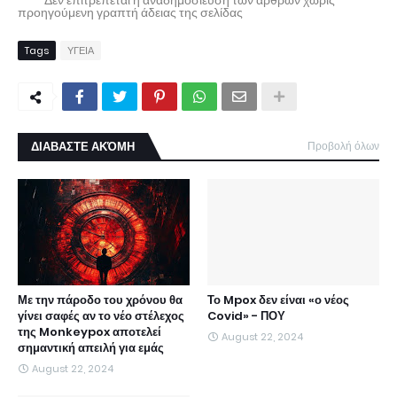
* * * Δεν επιτρέπεται η αναδημοσίευση των άρθρων χωρίς
προηγούμενη γραπτή άδειας της σελίδας
Tags
ΥΓΕΙΑ
ΔΙΑΒΑΣΤΕ ΑΚΌΜΗ
Προβολή όλων
Με την πάροδο του χρόνου θα
Το Mpox δεν είναι «ο νέος
γίνει σαφές αν το νέο στέλεχος
Covid» - ΠΟΥ
της Monkeypox αποτελεί
August 22, 2024
σημαντική απειλή για εμάς
August 22, 2024