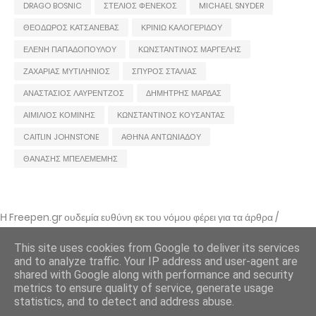
DRAGO BOSNIC
ΣΤΕΛΙΟΣ ΦΕΝΕΚΟΣ
MICHAEL SNYDER
ΘΕΟΔΩΡΟΣ ΚΑΤΣΑΝΕΒΑΣ
ΚΡΙΝΙΩ ΚΑΛΟΓΕΡΙΔΟΥ
ΕΛΕΝΗ ΠΑΠΑΔΟΠΟΥΛΟΥ
ΚΩΝΣΤΑΝΤΙΝΟΣ ΜΑΡΓΕΛΗΣ
ΖΑΧΑΡΙΑΣ ΜΥΤΙΛΗΝΙΟΣ
ΣΠΥΡΟΣ ΣΤΑΛΙΑΣ
ΑΝΑΣΤΑΣΙΟΣ ΛΑΥΡΕΝΤΖΟΣ
ΔΗΜΗΤΡΗΣ ΜΑΡΔΑΣ
ΑΙΜΙΛΙΟΣ ΚΟΜΙΝΗΣ
ΚΩΝΣΤΑΝΤΙΝΟΣ ΚΟΥΣΑΝΤΑΣ
CAITLIN JOHNSTONE
ΑΘΗΝΑ ΑΝΤΩΝΙΑΔΟΥ
ΘΑΝΑΣΗΣ ΜΠΕΛΕΜΕΜΗΣ
Η Freepen.gr ουδεμία ευθύνη εκ του νόμου φέρει για τα άρθρα /
αναρτήσεις που δημοσιεύονται και απηχούν τις απόψεις των συντακτών
τους και δε σημαίνει πως τα υιοθετεί. Σε περίπτωση που θεωρείτε πως
This site uses cookies from Google to deliver its services
θίγεστε από κάποιο εξ αυτών ή ότι υπάρχει κάποιο σφάλμα,
and to analyze traffic. Your IP address and user-agent are
επικοινωνήστε μέσω e-mail
shared with Google along with performance and security
metrics to ensure quality of service, generate usage
Freepen.gr - 2011 - freepengr@gmail.com
statistics, and to detect and address abuse.
Όροι Χρήσης
Πολιτική cookies
Πολιτική Απορρήτου