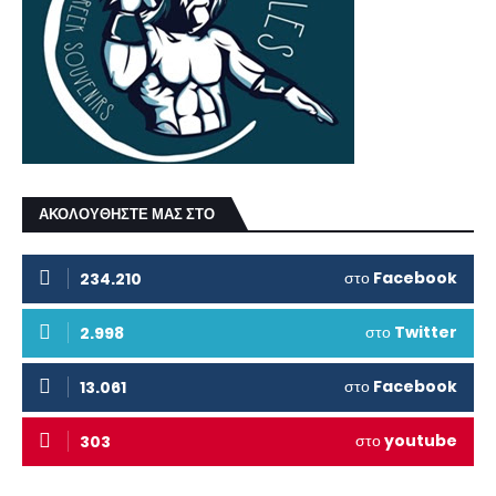
ΑΚΟΛΟΥΘΗΣΤΕ ΜΑΣ ΣΤΟ
στο
Facebook
234.210
στο
Twitter
2.998
στο
Facebook
13.061
στο
youtube
303