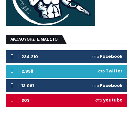
ΑΚΟΛΟΥΘΗΣΤΕ ΜΑΣ ΣΤΟ
στο
Facebook
234.210
στο
Twitter
2.998
στο
Facebook
13.061
στο
youtube
303