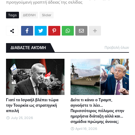
προηγούμενη γραπτή άδειας της σελίδας
Tags
ΔΙΕΘΝΗ
Slider
ΔΙΑΒΑΣΤΕ ΑΚΌΜΗ
Προβολή όλων
Γιατί το Ισραήλ βλέπει τώρα
Δείτε τι κάνει ο Τραμπ,
την Τουρκία ως στρατηγική
αγνοήστε τι λέει...
απειλή
Περισσότερος πόλεμος στην
ημερήσια διάταξη αλλά και...
July 25, 2026
σημάδια πρώιμης άνοιας;
April 16, 2026