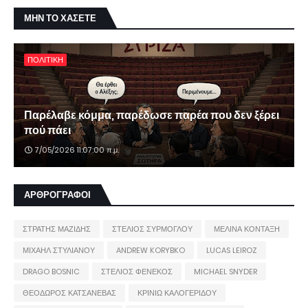
ΜΗΝ ΤΟ ΧΑΣΕΤΕ
ΠΟΛΙΤΙΚΗ
Παρέλαβε κόμμα, παρέδωσε παρέα που δεν ξέρει
πού πάει
7/05/2026 11:07:00 π.μ.
ΑΡΘΡΟΓΡΑΦΟΙ
ΣΤΡΑΤΗΣ ΜΑΖΙΔΗΣ
ΣΤΕΛΙΟΣ ΣΥΡΜΟΓΛΟΥ
ΜΕΛΙΝΑ ΚΟΝΤΑΞΗ
ΜΙΧΑΗΛ ΣΤΥΛΙΑΝΟΥ
ANDREW KORYBKO
LUCAS LEIROZ
DRAGO BOSNIC
ΣΤΕΛΙΟΣ ΦΕΝΕΚΟΣ
MICHAEL SNYDER
ΘΕΟΔΩΡΟΣ ΚΑΤΣΑΝΕΒΑΣ
ΚΡΙΝΙΩ ΚΑΛΟΓΕΡΙΔΟΥ