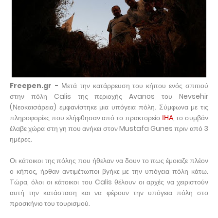
Freepen.gr -
Μετά την κατάρρευση του κήπου ενός σπιτιού
στην πόλη Calis της περιοχής Avanos του Nevsehir
(Νεοκαισάρεια) εμφανίστηκε μια υπόγεια πόλη. Σύμφωνα με τις
πληροφορίες που ελήφθησαν από το πρακτορείο
ΙΗΑ
, το συμβάν
έλαβε χώρα στη γη που ανήκει στον Mustafa Gunes πριν από 3
ημέρες.
Οι κάτοικοι της πόλης που ήθελαν να δουν το πως έμοιαζε πλέον
ο κήπος, ήρθαν αντιμέτωποι βγήκε με την υπόγεια πόλη κάτω.
Τώρα, όλοι οι κάτοικοι του Calis θέλουν οι αρχές να χειριστούν
αυτή την κατάσταση και να φέρουν την υπόγεια πόλη στο
προσκήνιο του τουρισμού.