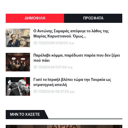
ΔΗΜΟΦΙΛΗ
ΠΡΟΣΦΑΤΑ
Ο Αντώνης Σαμαράς απέφυγε το λάθος της
Μαρίας Καρυστιανού. Όμως...
7/22/2026 10:52:00 π.μ.
Παρέλαβε κόμμα, παρέδωσε παρέα που δεν ξέρει
πού πάει
7/05/2026 11:07:00 π.μ.
Γιατί το Ισραήλ βλέπει τώρα την Τουρκία ως
στρατηγική απειλή
7/25/2026 06:27:00 μ.μ.
ΜΗΝ ΤΟ ΧΑΣΕΤΕ