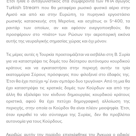
Έτσι ήλθε ο ανταγωνιστικός στα συμφέροντα των ΗΠΑ αγωγός
Turkish Stream που θα μεταφέρει ρωσικό φυσικό αέριο στην
Αμισό και από κει στην Ευρώπη, το πυρηνικό εργοστάσιο
ρωσικής κατασκευής στη Μερσίνα, και εσχάτως οι S-400, τα
ραντάρ των οποίων, αν και εφόσον ενεργοποιηθούν, θα
προσφέρουν στο «πιάτο» των Ρώσων την αεροπορική εικόνα
αυτής της νευραλγικής σημασίας χώρας και όχι μόνον.
Τις μέρες αυτές η Τουρκία προετοιμάζεται να εισβάλει στη Β. Συρία
για να καταστρέψει τις δομές του δεύτερου αυτόνομου κουρδικού
κράτους και να εγκαταστήσει στην περιοχή αυτήν τα τρία
εκατομμύρια Σύρους πρόσφυγες που φιλοξενεί στο έδαφός της.
Έτσι θα έχει πετύχει «μ’ έναν σμπάρο δυο τρυγόνια». Από τη μια θα
έχει καταστρέψει τις κρατικές δομές των Κούρδων και από την
άλλη θα εξαλείψει τον κίνδυνο δημιουργίας κουρδικού κράτους
οριστικά, αφού θα έχει πετύχει δημογραφική αλλοίωση της
περιοχής, στην οποία οι Κούρδοι θα είναι πλέον μειοψηφία. Έτσι,
όταν εγκριθεί το νέο σύνταγμα της Συρίας, δεν θα προβλέπει
αυτονομία για τους Κούρδους.
Ακριβώς αυτήν την περίοδο επισκέφθηκε την Άγκυρα ο ειδικός