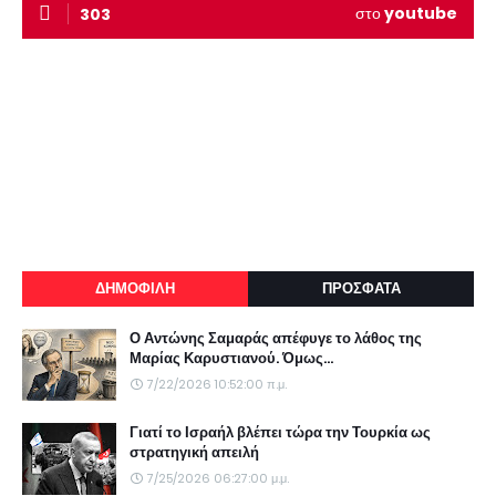
στο
youtube
303
ΔΗΜΟΦΙΛΗ
ΠΡΟΣΦΑΤΑ
Ο Αντώνης Σαμαράς απέφυγε το λάθος της
Μαρίας Καρυστιανού. Όμως...
7/22/2026 10:52:00 π.μ.
Γιατί το Ισραήλ βλέπει τώρα την Τουρκία ως
στρατηγική απειλή
7/25/2026 06:27:00 μ.μ.