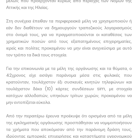
μελών, που προέρχονταν κυρίως από περιοχές των Νομών της
Αττικής και της Ηλείας.
Στη συνέχεια έπειθαν τα περιφερειακά μέλη να χρησιμοποιούν ή
εάν δεν διαθέτουν να δημιουργούν τραπεζικούς λογαριασμούς
στο όνομά τους, για να πραγματοποιούνται οι καταθέσεις των
χρηματικών ποσών από τους εξαπατημένους επιχειρηματίες,
ιερείς και πολίτες προκειμένου να μην είναι ανιχνεύσιμα με αυτό
τον τρόπο τα δικά τους στοιχεία.
Για την επικοινωνία με τα μέλη της οργάνωσης και τα θύματα, ο
42χρονος είχε εισάγει παράνομα μέσα στις φυλακές που
κρατούνταν, τουλάχιστον έξι συσκευές κινητών τηλεφώνων και
τουλάχιστον δέκα (10) κάρτες συνδέσεων sim, με στοιχεία
κατόχων αλλοδαπών, υπηκόων τρίτων χωρών, προκειμένου να
μην εντοπίζεται εύκολα.
Από την περαιτέρω έρευνα προέκυψε ότι ορισμένα από τα μέλη
της εγκληματικής οργάνωσης προσπάθησαν να νομιμοποιήσουν
τα χρήματα που αποκόμισαν από την παράνομη δράση τους,
ιδρύοντας εμπορικές επιχειρήσεις και καταστήματα υγειονομικού