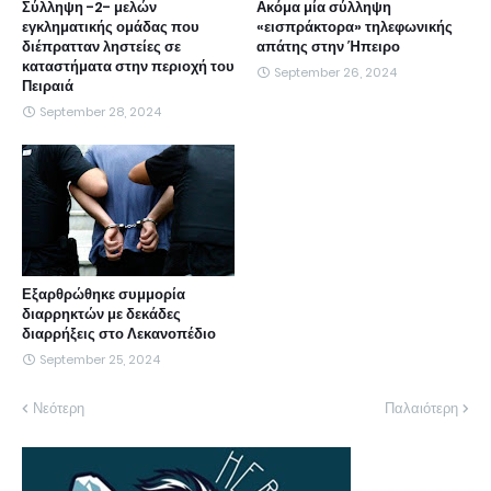
Σύλληψη -2- μελών
Ακόμα μία σύλληψη
εγκληματικής ομάδας που
«εισπράκτορα» τηλεφωνικής
διέπρατταν ληστείες σε
απάτης στην Ήπειρο
καταστήματα στην περιοχή του
September 26, 2024
Πειραιά
September 28, 2024
Εξαρθρώθηκε συμμορία
διαρρηκτών με δεκάδες
διαρρήξεις στο Λεκανοπέδιο
September 25, 2024
Νεότερη
Παλαιότερη