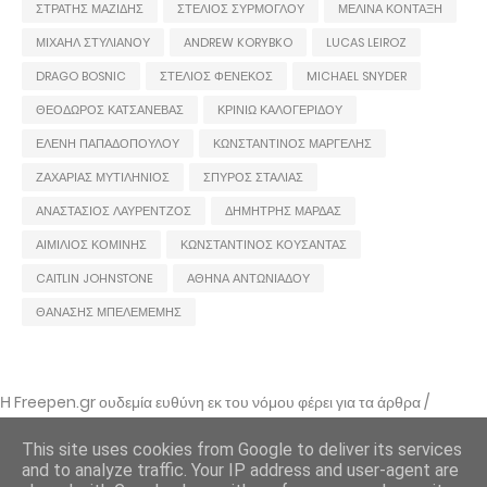
ΣΤΡΑΤΗΣ ΜΑΖΙΔΗΣ
ΣΤΕΛΙΟΣ ΣΥΡΜΟΓΛΟΥ
ΜΕΛΙΝΑ ΚΟΝΤΑΞΗ
ΜΙΧΑΗΛ ΣΤΥΛΙΑΝΟΥ
ANDREW KORYBKO
LUCAS LEIROZ
DRAGO BOSNIC
ΣΤΕΛΙΟΣ ΦΕΝΕΚΟΣ
MICHAEL SNYDER
ΘΕΟΔΩΡΟΣ ΚΑΤΣΑΝΕΒΑΣ
ΚΡΙΝΙΩ ΚΑΛΟΓΕΡΙΔΟΥ
ΕΛΕΝΗ ΠΑΠΑΔΟΠΟΥΛΟΥ
ΚΩΝΣΤΑΝΤΙΝΟΣ ΜΑΡΓΕΛΗΣ
ΖΑΧΑΡΙΑΣ ΜΥΤΙΛΗΝΙΟΣ
ΣΠΥΡΟΣ ΣΤΑΛΙΑΣ
ΑΝΑΣΤΑΣΙΟΣ ΛΑΥΡΕΝΤΖΟΣ
ΔΗΜΗΤΡΗΣ ΜΑΡΔΑΣ
ΑΙΜΙΛΙΟΣ ΚΟΜΙΝΗΣ
ΚΩΝΣΤΑΝΤΙΝΟΣ ΚΟΥΣΑΝΤΑΣ
CAITLIN JOHNSTONE
ΑΘΗΝΑ ΑΝΤΩΝΙΑΔΟΥ
ΘΑΝΑΣΗΣ ΜΠΕΛΕΜΕΜΗΣ
Η Freepen.gr ουδεμία ευθύνη εκ του νόμου φέρει για τα άρθρα /
αναρτήσεις που δημοσιεύονται και απηχούν τις απόψεις των συντακτών
τους και δε σημαίνει πως τα υιοθετεί. Σε περίπτωση που θεωρείτε πως
This site uses cookies from Google to deliver its services
θίγεστε από κάποιο εξ αυτών ή ότι υπάρχει κάποιο σφάλμα,
and to analyze traffic. Your IP address and user-agent are
επικοινωνήστε μέσω e-mail