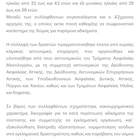
ηλικίας από 32 έως και 42 ετών και έξι γυναίκες ηλικίας από 25
έως και 36 ετών.
Μεταξύ των συλληφθέντων συγκαταλέγεται και ο 42χρονος
αρχηγός της, ο οποίος εκτίει ποινή κάθειρξης σε σωφρονιστικό
κατάστημα της Χώρας για παρόμοια αδικήματα.
Η σύλληψή των δραστών πραγματοποιήθηκε έπειτα από ευρείας
κλίμακας αστυνομική επιχείρηση που οργανώθηκε και
υλοποιήθηκε από τους αστυνομικούς του Τμήματος Ασφαλείας
Μεσολογγίου, με τη συμμετοχή αστυνομικών της Διεύθυνσης
Ασφαλείας Αττικής, της Διεύθυνσης Αστυνομικών Επιχειρήσεων
Αττικής, των Υποδιευθύνσεων Ασφαλείας Δυτικής Αττικής,
Πύργου και Χανίων, καθώς και των Τμημάτων Ασφαλείας Ήλιδας
και Κηφισιάς.
Σε βάρος των συλληφθέντων σχηματίστηκε, κακουργηματικού
χαρακτήρα, δικογραφία για τα κατά περίπτωση αδικήματα της
σύστασης και συμμετοχής σε εγκληματική οργάνωση, κατ΄
εξακολούθηση διάπραξη εξαπατήσεων, νομιμοποίηση εσόδων
από εγκληματική δραστηριότητα, καθώς και παράβαση του νόμου