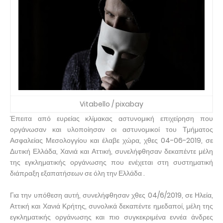
Vitabello / pixabay
Έπειτα από ευρείας κλίμακας αστυνομική επιχείρηση που
οργάνωσαν και υλοποίησαν οι αστυνομικοί του Τμήματος
Ασφαλείας Μεσολογγίου και έλαβε χώρα, χθες 04-06-2019, σε
Δυτική Ελλάδα, Χανιά και Αττική, συνελήφθησαν δεκαπέντε μέλη
της εγκληματικής οργάνωσης που ενέχεται στη συστηματική
διάπραξη εξαπατήσεων σε όλη την Ελλάδα .
Για την υπόθεση αυτή, συνελήφθησαν χθες 04/6/2019, σε Ηλεία,
Αττική και Χανιά Κρήτης, συνολικά δεκαπέντε ημεδαποί, μέλη της
εγκληματικής οργάνωσης και πιο συγκεκριμένα εννέα άνδρες