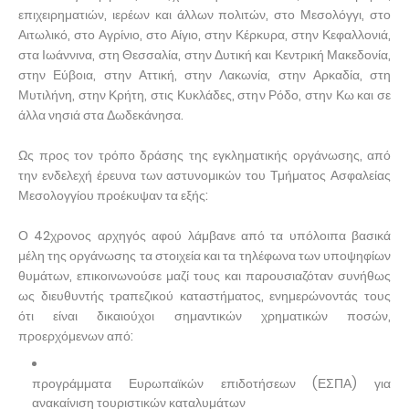
επιχειρηματιών, ιερέων και άλλων πολιτών, στο Μεσολόγγι, στο
Αιτωλικό, στο Αγρίνιο, στο Αίγιο, στην Κέρκυρα, στην Κεφαλλονιά,
στα Ιωάννινα, στη Θεσσαλία, στην Δυτική και Κεντρική Μακεδονία,
στην Εύβοια, στην Αττική, στην Λακωνία, στην Αρκαδία, στη
Μυτιλήνη, στην Κρήτη, στις Κυκλάδες, στην Ρόδο, στην Κω και σε
άλλα νησιά στα Δωδεκάνησα.
Ως προς τον τρόπο δράσης της εγκληματικής οργάνωσης, από
την ενδελεχή έρευνα των αστυνομικών του Τμήματος Ασφαλείας
Μεσολογγίου προέκυψαν τα εξής:
Ο 42χρονος αρχηγός αφού λάμβανε από τα υπόλοιπα βασικά
μέλη της οργάνωσης τα στοιχεία και τα τηλέφωνα των υποψηφίων
θυμάτων, επικοινωνούσε μαζί τους και παρουσιαζόταν συνήθως
ως διευθυντής τραπεζικού καταστήματος, ενημερώνοντάς τους
ότι είναι δικαιούχοι σημαντικών χρηματικών ποσών,
προερχόμενων από:
προγράμματα Ευρωπαϊκών επιδοτήσεων (ΕΣΠΑ) για
ανακαίνιση τουριστικών καταλυμάτων