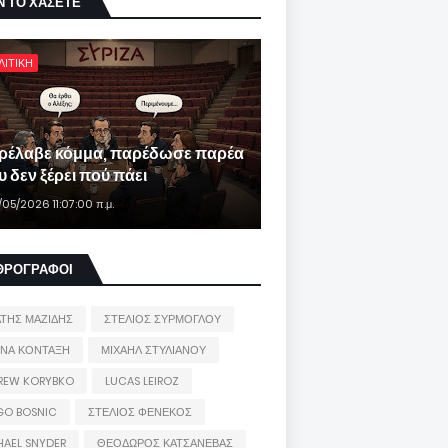
Ν ΤΟ ΧΑΣΕΤΕ
ΛΙΤΙΚΗ
ρέλαβε κόμμα, παρέδωσε παρέα
 δεν ξέρει πού πάει
/05/2026 11:07:00 π.μ.
ΘΡΟΓΡΑΦΟΙ
ΑΤΗΣ ΜΑΖΙΔΗΣ
ΣΤΕΛΙΟΣ ΣΥΡΜΟΓΛΟΥ
ΙΝΑ ΚΟΝΤΑΞΗ
ΜΙΧΑΗΛ ΣΤΥΛΙΑΝΟΥ
REW KORYBKO
LUCAS LEIROZ
GO BOSNIC
ΣΤΕΛΙΟΣ ΦΕΝΕΚΟΣ
HAEL SNYDER
ΘΕΟΔΩΡΟΣ ΚΑΤΣΑΝΕΒΑΣ