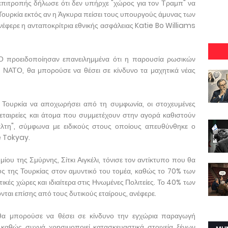
πιτροπής δήλωσε ότι δεν υπήρχε "χώρος για τον Τραμπ" να
Τουρκία εκτός αν η Άγκυρα πείσει τους υπουργούς άμυνας των
νέφερε η ανταποκρίτρια εθνικής ασφάλειας Katie Bo Williams
Ο προειδοποίησαν επανειλημμένα ότι η παρουσία ρωσικών
 ΝΑΤΟ, θα μπορούσε να θέσει σε κίνδυνο τα μαχητικά νέας
ν Τουρκία να αποχωρήσει από τη συμφωνία, οι στοχευμένες
εταιρείες και άτομα που συμμετέχουν στην αγορά καθιστούν
ιάλτη", σύμφωνα με ειδικούς στους οποίους απευθύνθηκε ο
 Tokyay.
ου της Σμύρνης, Σίτκι Αιγκέλι, τόνισε τον αντίκτυπο που θα
υς της Τουρκίας στον αμυντικό του τομέα, καθώς το 70% των
ικές χώρες και ιδιαίτερα στις Ηνωμένες Πολιτείες. Το 40% των
ται επίσης από τους δυτικούς εταίρους, ανέφερε.
θα μπορούσε να θέσει σε κίνδυνο την εγχώρια παραγωγή
 καθώς συχνά χρησιμοποιεί κατασκευαστικά στοιχεία ξένων