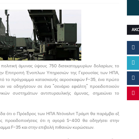
ΑΚ
 πολιτική άμυνας ύψους 750 δισεκατομμυρίων δολαρίων, το
ην Επιτροπή Ένοπλων Υπηρεσιών της Γερουσίας των ΗΠΑ,
από το πρόγραμμα κατασκευής αεροσκαφών F-35, ένα πρώτο
ν να οδηγήσουν σε ένα "σενάριο εφιάλτη" προειδοποιούν
σικών συστημάτων αντιπυραυλικής άμυνας, σημειώνει το
ίδα ότι ο Πρόεδρος των ΗΠΑ Ντόναλντ Τράμπ θα παρέμβει εξ
ες προειδοποιήσεις ότι η αγορά S-400 θα οδηγήσει στην
αμμα F-35 και στην επιβολή πιθανών κυρώσεων.