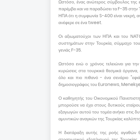
Ωστόσο, ένας ανώτερος σύμβουλος της ε
παρέμβει και να παραδώσει τα F-35 στην 
ΗΠΑ ότι η συμφωνία S-400 είναι νεκρή, α
ανέφερε σε ένα tweet.
Οι αξιωματούχοι των ΗΠΑ και του ΝΑΤ
συστημάτων στην Τουρκία, σύμμαχο του
γενιάς F-35.
Ωστόσο ενώ ο χρόνος τελειώνει για τη
κυρώσεις στα τουρκικά θεσμικά όργανα, 
όλο και πιο πιθανό - ένα σενάριο "εφ
δημοσιογράφος του Euronews, Menekşe
Ο καθηγητής του Οικονομικού Πανεπιστημί
μπορούσε να έχει στους δυτικούς εταίρο
εξαγωγών αυτού του τομέα ανήκει στις δυτ
αμυντικών αναγκών της Τουρκίας καλύπτον
Η διατάραξη αυτής της ροής αγαθών 
στρατιωτικού εξοπλισμού της Τουρκίας,