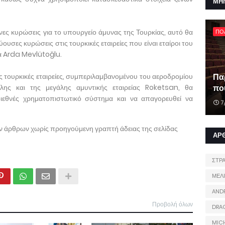
ΜΗ
ες κυρώσεις για το υπουργείο άμυνας της Τουρκίας, αυτό θα
ΠΟ
υσες κυρώσεις στις τουρκικές εταιρείες που είναι εταίροι του
α Arda Mevlütoğlu.
ς τουρκικές εταιρείες, συμπεριλαμβανομένου του αεροδρομίου
Πα
ης και της μεγάλης αμυντικής εταιρείας Roketsan, θα
που
εθνές χρηματοπιστωτικό σύστημα και να απαγορευθεί να
7
ων άρθρων χωρίς προηγούμενη γραπτή άδειας της σελίδας
ΑΡ
ΣΤΡ
ΜΕΛ
AND
Προβολή όλων
DRA
MIC