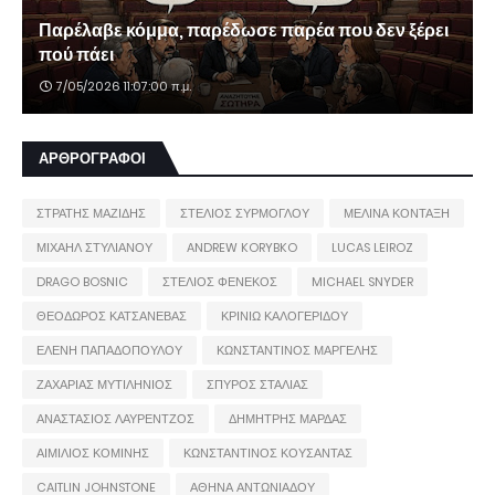
Παρέλαβε κόμμα, παρέδωσε παρέα που δεν ξέρει
πού πάει
7/05/2026 11:07:00 π.μ.
ΑΡΘΡΟΓΡΑΦΟΙ
ΣΤΡΑΤΗΣ ΜΑΖΙΔΗΣ
ΣΤΕΛΙΟΣ ΣΥΡΜΟΓΛΟΥ
ΜΕΛΙΝΑ ΚΟΝΤΑΞΗ
ΜΙΧΑΗΛ ΣΤΥΛΙΑΝΟΥ
ANDREW KORYBKO
LUCAS LEIROZ
DRAGO BOSNIC
ΣΤΕΛΙΟΣ ΦΕΝΕΚΟΣ
MICHAEL SNYDER
ΘΕΟΔΩΡΟΣ ΚΑΤΣΑΝΕΒΑΣ
ΚΡΙΝΙΩ ΚΑΛΟΓΕΡΙΔΟΥ
ΕΛΕΝΗ ΠΑΠΑΔΟΠΟΥΛΟΥ
ΚΩΝΣΤΑΝΤΙΝΟΣ ΜΑΡΓΕΛΗΣ
ΖΑΧΑΡΙΑΣ ΜΥΤΙΛΗΝΙΟΣ
ΣΠΥΡΟΣ ΣΤΑΛΙΑΣ
ΑΝΑΣΤΑΣΙΟΣ ΛΑΥΡΕΝΤΖΟΣ
ΔΗΜΗΤΡΗΣ ΜΑΡΔΑΣ
ΑΙΜΙΛΙΟΣ ΚΟΜΙΝΗΣ
ΚΩΝΣΤΑΝΤΙΝΟΣ ΚΟΥΣΑΝΤΑΣ
CAITLIN JOHNSTONE
ΑΘΗΝΑ ΑΝΤΩΝΙΑΔΟΥ