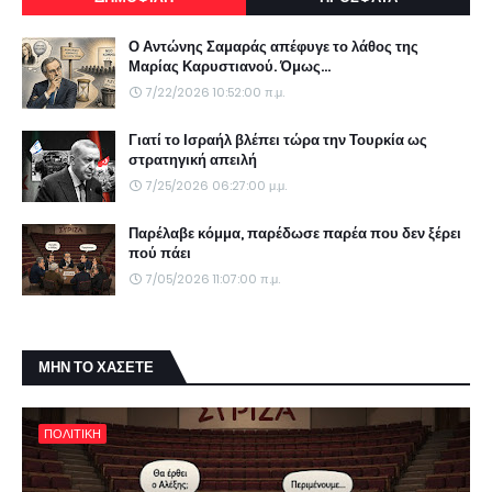
Ο Αντώνης Σαμαράς απέφυγε το λάθος της
Μαρίας Καρυστιανού. Όμως...
7/22/2026 10:52:00 π.μ.
Γιατί το Ισραήλ βλέπει τώρα την Τουρκία ως
στρατηγική απειλή
7/25/2026 06:27:00 μ.μ.
Παρέλαβε κόμμα, παρέδωσε παρέα που δεν ξέρει
πού πάει
7/05/2026 11:07:00 π.μ.
ΜΗΝ ΤΟ ΧΑΣΕΤΕ
ΠΟΛΙΤΙΚΗ