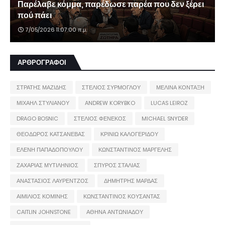
Παρέλαβε κόμμα, παρέδωσε παρέα που δεν ξέρει
πού πάει
7/05/2026 11:07:00 π.μ.
ΑΡΘΡΟΓΡΑΦΟΙ
ΣΤΡΑΤΗΣ ΜΑΖΙΔΗΣ
ΣΤΕΛΙΟΣ ΣΥΡΜΟΓΛΟΥ
ΜΕΛΙΝΑ ΚΟΝΤΑΞΗ
ΜΙΧΑΗΛ ΣΤΥΛΙΑΝΟΥ
ANDREW KORYBKO
LUCAS LEIROZ
DRAGO BOSNIC
ΣΤΕΛΙΟΣ ΦΕΝΕΚΟΣ
MICHAEL SNYDER
ΘΕΟΔΩΡΟΣ ΚΑΤΣΑΝΕΒΑΣ
ΚΡΙΝΙΩ ΚΑΛΟΓΕΡΙΔΟΥ
ΕΛΕΝΗ ΠΑΠΑΔΟΠΟΥΛΟΥ
ΚΩΝΣΤΑΝΤΙΝΟΣ ΜΑΡΓΕΛΗΣ
ΖΑΧΑΡΙΑΣ ΜΥΤΙΛΗΝΙΟΣ
ΣΠΥΡΟΣ ΣΤΑΛΙΑΣ
ΑΝΑΣΤΑΣΙΟΣ ΛΑΥΡΕΝΤΖΟΣ
ΔΗΜΗΤΡΗΣ ΜΑΡΔΑΣ
ΑΙΜΙΛΙΟΣ ΚΟΜΙΝΗΣ
ΚΩΝΣΤΑΝΤΙΝΟΣ ΚΟΥΣΑΝΤΑΣ
CAITLIN JOHNSTONE
ΑΘΗΝΑ ΑΝΤΩΝΙΑΔΟΥ