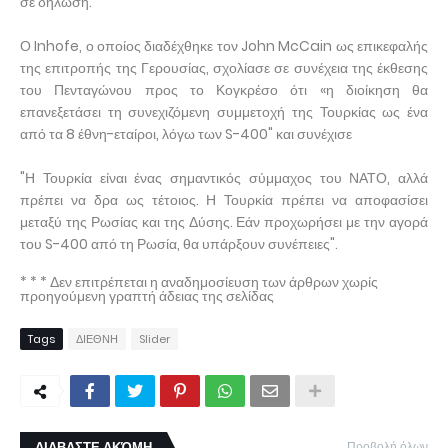
σε δήλωση.
Ο Inhofe, ο οποίος διαδέχθηκε τον John McCain ως επικεφαλής
της επιτροπής της Γερουσίας, σχολίασε σε συνέχεια της έκθεσης
του Πενταγώνου προς το Κογκρέσο ότι «η διοίκηση θα
επανεξετάσει τη συνεχιζόμενη συμμετοχή της Τουρκίας ως ένα
από τα 8 έθνη-εταίροι, λόγω των S-400" και συνέχισε
"Η Τουρκία είναι ένας σημαντικός σύμμαχος του ΝΑΤΟ, αλλά
πρέπει να δρα ως τέτοιος. Η Τουρκία πρέπει να αποφασίσει
μεταξύ της Ρωσίας και της Δύσης. Εάν προχωρήσει με την αγορά
του S-400 από τη Ρωσία, θα υπάρξουν συνέπειες".
* * * Δεν επιτρέπεται η αναδημοσίευση των άρθρων χωρίς
προηγούμενη γραπτή άδειας της σελίδας
Tags
ΔΙΕΘΝΗ
Slider
ΔΙΑΒΑΣΤΕ ΑΚΌΜΗ
Προβολή όλων