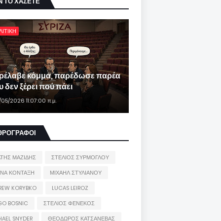
Ν ΤΟ ΧΑΣΕΤΕ
ΛΙΤΙΚΗ
ρέλαβε κόμμα, παρέδωσε παρέα
 δεν ξέρει πού πάει
/05/2026 11:07:00 π.μ.
ΘΡΟΓΡΑΦΟΙ
ΑΤΗΣ ΜΑΖΙΔΗΣ
ΣΤΕΛΙΟΣ ΣΥΡΜΟΓΛΟΥ
ΙΝΑ ΚΟΝΤΑΞΗ
ΜΙΧΑΗΛ ΣΤΥΛΙΑΝΟΥ
REW KORYBKO
LUCAS LEIROZ
GO BOSNIC
ΣΤΕΛΙΟΣ ΦΕΝΕΚΟΣ
HAEL SNYDER
ΘΕΟΔΩΡΟΣ ΚΑΤΣΑΝΕΒΑΣ