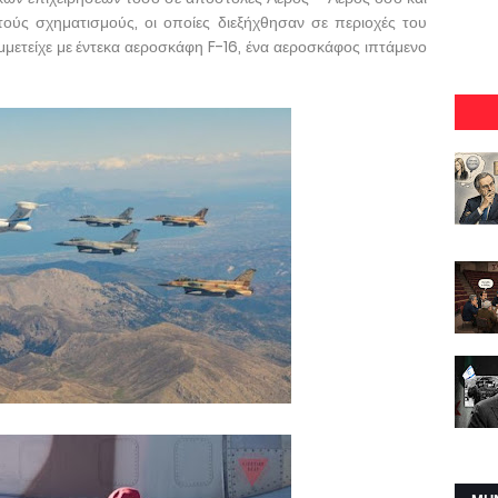
ούς σχηματισμούς, οι οποίες διεξήχθησαν σε περιοχές του
μμετείχε με έντεκα αεροσκάφη F-16, ένα αεροσκάφος ιπτάμενο