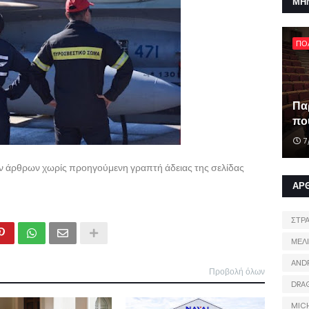
ΜΗ
ΠΟ
Πα
που
7
ων άρθρων χωρίς προηγούμενη γραπτή άδειας της σελίδας
ΑΡ
ΣΤΡ
ΜΕΛ
AND
Προβολή όλων
DRA
MIC