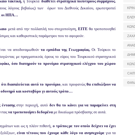
ίκαιο τακτική
, η Τουρκία
διαθέτει στρατηγικά πολύτιμους συμμάχους.
ΚΡΙΝ
τους λόγους βεβαίως) των
όρων του Διεθνούς Δικαίου, ερωτοτροπεί
αι οι ΗΠΑ…
ΕΛΕ
ΚΩΝ
καιο
μετά από την πολλαπλή του στοχοποίηση,
ΕΙΤΕ
θα τροποποιηθεί
σιμες και καθοριστικές παράμετροι που το αφορούν.
ΖΑΧΑ
ΑΝΑ
ίναι να αποδυναμωθούν
τα εμπόδια της Γεωγραφίας.
Οι Τούρκοι το
ΔΗΜ
ογώντας με πραγματικούς όρους το εύρος του Τουρκικού στρατηγικού
αρφάκι, όσο διατηρούν το προνόμιο στρατηγικού ελέγχου του χώρου
ΚΩΝ
CAIT
ΘΑΝ
ότι διασαλεύεται αυτό το προνόμιο
, και προφανώς
θα επιδιώξουν να
ρο οδυνηρό και κοστοβόρο γι αυτούς τρόπο…
 έντασης
στην περιοχή, αυτό
δεν θα το κάνει για να παραμείνει στη
οντας
να τροποποιήσει δεδομένα
με δικαίωμα πρόσβασης σε αυτά.
ραγμάτων και ως η πλέον πιθανή,
ο τρόπος με τον οποίο δείχνει να έχει
εξελίξεων,
είναι τέτοιος που έχουμε κάθε λόγο να ανησυχούμε
για τα