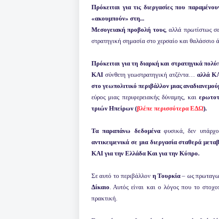
Πρόκειται για τις διεργασίες που παραμένου
«ακουμπούν» στη...
Μεσογειακή προβολή τους
, αλλά πρωτίστως σε
στρατηγική σημασία στο χερσαίο και θαλάσσιο 
Πρόκειται για τη διαρκή και στρατηγικά πολ
ΚΑΙ
σύνθετη γεωστρατηγική ατζέντα…
αλλά Κ
στο γεωπολιτικό περιβάλλον μιας αναδιανεμού
εύρος μιας περιφερειακής δύναμης, και
ερωτοτ
τριών Ηπείρων
(
βλέπε περισσότερα ΕΔΩ
).
Τα παραπάνω δεδομένα
φυσικά, δεν υπάρχο
αντικειμενικά σε μια διεργασία σταθερά μετα
ΚΑΙ για την Ελλάδα Και για την Κύπρο.
Σε αυτό το περιβάλλον
η Τουρκία
– ως πρωταγω
Δίκαιο
. Αυτός είναι και ο λόγος που το στοχ
πρακτική.