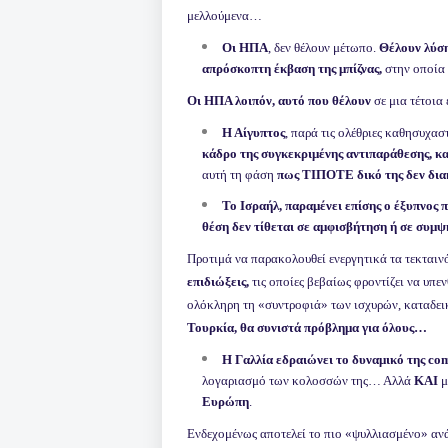
μελλούμενα…
Οι ΗΠΑ
, δεν θέλουν μέτωπο.
Θέλουν λύση
απρόσκοπτη έκβαση της μπίζνας,
στην οποία 
Οι ΗΠΑ λοιπόν, αυτό που θέλουν
σε μια τέτοια 
Η Αίγυπτος
, παρά τις ολέθριες καθησυχασ
κάδρο της συγκεκριμένης αντιπαράθεσης,
κα
αυτή τη φάση
πως ΤΙΠΟΤΕ δικό της δεν δι
Το Ισραήλ, παραμένει επίσης ο έξυπνος π
θέση δεν τίθεται σε αμφισβήτηση ή σε συμ
Προτιμά να παρακολουθεί ενεργητικά τα τεκται
επιδιώξεις,
τις οποίες βεβαίως φροντίζει να υπε
ολόκληρη τη «συντροφιά» των ισχυρών, καταδει
Τουρκία, θα συνιστά πρόβλημα για όλους…
Η Γαλλία εδραιώνει το δυναμικό της
co
λογαριασμό των κολοσσών της… Αλλά
ΚΑΙ
μ
Ευρώπη
.
Ενδεχομένως αποτελεί το πιο «ψυλλιασμένο» αν