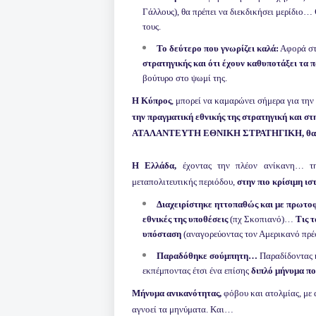
Γάλλους), θα πρέπει να διεκδικήσει μερίδιο…
τους.
Το δεύτερο που γνωρίζει καλά:
Αφορά στα
στρατηγικής και ότι έχουν καθυποτάξει τα 
βούτυρο στο ψωμί της.
Η Κύπρος
, μπορεί να καμαρώνει σήμερα για την 
την πραγματική εθνικής της στρατηγική και στ
ΑΤΑΛΑΝΤΕΥΤΗ ΕΘΝΙΚΗ ΣΤΡΑΤΗΓΙΚΗ,
θα
Η Ελλάδα,
έχοντας την πλέον ανίκανη… τ
μεταπολιτευτικής περιόδου,
στην πιο κρίσιμη ι
Διαχειρίστηκε ηττοπαθώς και με πρωτο
εθνικές της υποθέσεις
(πχ Σκοπιανό)…
Τις 
υπόσταση
(αναγορεύοντας τον Αμερικανό πρέσ
Παραδόθηκε σούμπητη…
Παραδίδοντας
εκπέμποντας έτσι ένα επίσης
διπλό μήνυμα πο
Μήνυμα ανικανότητας,
φόβου και ατολμίας, με 
αγνοεί τα μηνύματα. Και…