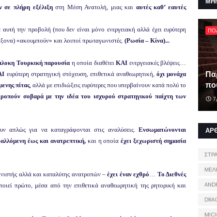
ΜΗ
ν σε πλήρη εξέλιξη
στη Μέση Ανατολή, μιας και
αυτές καθ’ εαυτές
 αυτή την προβολή (που δεν είναι μόνο ενεργειακή αλλά έχει ευρύτερη
ΠΟ
άξονα) «ακουμπούν» και λοιποί πρωταγωνιστές.
(Ρωσία – Κίνα)...
ύπλοκη Τουρκική παρουσία
η οποία διαθέτει
ΚΑΙ
ενεργειακές βλέψεις…
Πα
ΑΙ
ευρύτερη στρατηγική στόχευση, επιθετικά αναθεωρητική,
όχι μονάχα
που
μενης πίτας
, αλλά με επιδιώξεις ευρύτερες που υπερβαίνουν κατά πολύ το
ροπούν σοβαρά με την ιδέα του
ισχυρού στρατηγικού παίχτη των
7
υν απλώς για να καταγράφονται στις αναλύσεις.
Ενσωματώνονται
ΑΡ
βαλλόμενη έως και ανατρεπτική,
και η οποία
έχει ξεχωριστή σημασία
ΣΤΡ
ΜΕΛ
νιστής αλλά και καταλύτης ανατροπών –
έχει έναν εχθρό
…
Το Διεθνές
AND
οποιεί πρώτο, μέσα από την επιθετικά αναθεωρητική της ρητορική και
DRA
MIC