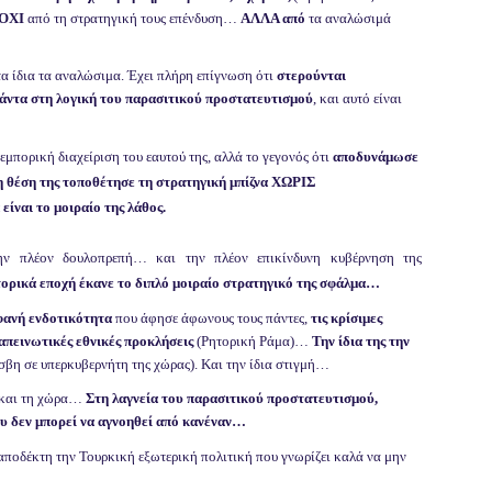
ΟΧΙ
από τη στρατηγική τους επένδυση…
ΑΛΛΑ από
τα αναλώσιμά
 ίδια τα αναλώσιμα. Έχει πλήρη επίγνωση ότι
στερούνται
πάντα στη λογική του παρασιτικού προστατευτισμού
, και αυτό είναι
εμπορική διαχείριση του εαυτού της, αλλά το γεγονός ότι
αποδυνάμωσε
η θέση της τοποθέτησε τη στρατηγική μπίζνα
ΧΩΡΙΣ
 είναι το μοιραίο της λάθος.
ην πλέον δουλοπρεπή… και την πλέον επικίνδυνη κυβέρνηση της
στορικά εποχή έκανε το διπλό μοιραίο στρατηγικό της σφάλμα…
φανή ενδοτικότητα
που άφησε άφωνους τους πάντες,
τις κρίσιμες
ταπεινωτικές εθνικές προκλήσεις
(Ρητορική Ράμα)…
Την ίδια της την
βη σε υπερκυβερνήτη της χώρας). Και την ίδια στιγμή…
 και τη χώρα…
Στη λαγνεία του παρασιτικού προστατευτισμού,
υ δεν μπορεί να αγνοηθεί από κανέναν…
αποδέκτη την Τουρκική εξωτερική πολιτική που γνωρίζει καλά να μην