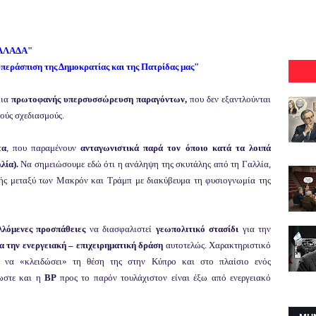
ΕΛΛΑΔΑ"
υπεράσπιση της Δημοκρατίας και της Πατρίδας μας"
μια
πρωτοφανής υπερσυσσώρευση παραγόντων,
που δεν εξαντλούνται
ούς σχεδιασμούς.
τα
, που παραμένουν
ανταγωνιστικά παρά τον όποιο κατά τα λοιπά
λία).
Να σημειώσουμε εδώ ότι η ανάληψη της σκυτάλης από τη Γαλλία,
κής μεταξύ των Μακρόν και Τράμπ με διακύβευμα τη φυσιογνωμία της
λλόμενες προσπάθειες
να διασφαλιστεί
γεωπολιτικό στασίδι
για την
ια την ενεργειακή – επιχειρηματική δράση
αυτοτελώς. Χαρακτηριστικό
 να «κλειδώσει» τη θέση της στην Κύπρο και στο πλαίσιο ενός
λωστε και η
BP
προς το παρόν τουλάχιστον είναι έξω από ενεργειακό