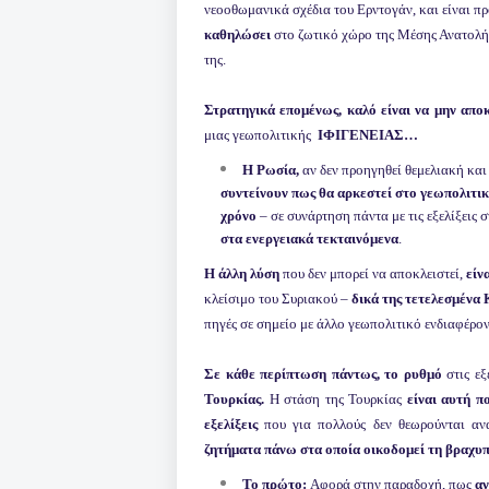
νεοοθωμανικά σχέδια του Ερντογάν, και είναι π
καθηλώσει
στο ζωτικό χώρο της Μέσης Ανατολής
της.
Στρατηγικά επομένως, καλό είναι να μην αποκ
μιας γεωπολιτικής
ΙΦΙΓΕΝΕΙΑΣ…
Η Ρωσία,
αν δεν προηγηθεί θεμελιακή και
συντείνουν πως θα αρκεστεί στο γεωπολιτικ
χρόνο
– σε συνάρτηση πάντα με τις εξελίξεις 
στα ενεργειακά τεκταινόμενα
.
Η άλλη λύση
που δεν μπορεί να αποκλειστεί,
είν
κλείσιμο του Συριακού –
δικά της τετελεσμένα
πηγές σε σημείο με άλλο γεωπολιτικό ενδιαφέρον
Σε κάθε περίπτωση πάντως, το ρυθμό
στις εξ
Τουρκίας.
Η στάση της Τουρκίας
είναι αυτή π
εξελίξεις
που για πολλούς δεν θεωρούνται αν
ζητήματα πάνω στα οποία οικοδομεί τη βραχυ
Το πρώτο:
Αφορά στην παραδοχή, πως
αν