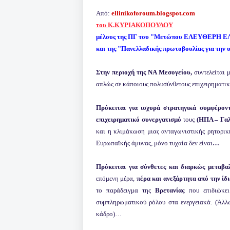
Από:
ellinikoforoum.blogspot.com
του Κ.ΚΥΡΙΑΚΟΠΟΥΛΟΥ
μέλους της ΠΓ του "Μετώπου ΕΛΕΥΘΕΡΗ 
και της "Πανελλαδικής πρωτοβουλίας για την 
Στην περιοχή της ΝΑ Μεσογείου,
συντελείται 
απλώς σε κάποιους πολυσύνθετους επιχειρηματικ
Πρόκειται για ισχυρά στρατηγικά συμφέρον
επιχειρηματικό συνεργατισμό
τους
(ΗΠΑ – Γαλ
και η κλιμάκωση μιας ανταγωνιστικής ρητορι
Ευρωπαϊκής άμυνας, μόνο τυχαία δεν είναι
…
Πρόκειται για σύνθετες και διαρκώς μεταβα
επόμενη μέρα,
πέρα και ανεξάρτητα από την ίδ
το παράδειγμα της
Βρετανίας
που επιδιώκει
συμπληρωματικού ρόλου στα ενεργειακά. (Άλ
κάδρο)…