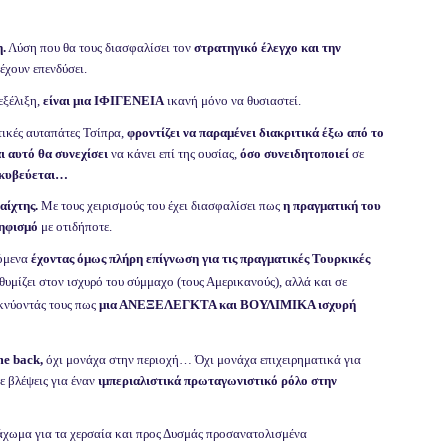
.
Λύση που θα τους διασφαλίσει τον
στρατηγικό έλεγχο και την
έχουν επενδύσει.
εξέλιξη,
είναι μια ΙΦΙΓΕΝΕΙΑ
ικανή μόνο να θυσιαστεί.
τικές αυταπάτες Τσίπρα,
φροντίζει να παραμένει διακριτικά έξω από το
ι αυτό θα συνεχίσει
να κάνει επί της ουσίας,
όσο συνειδητοποιεί
σε
ακυβεύεται…
αίχτης.
Με τους χειρισμούς του έχει διασφαλίσει πως
η πραγματική του
ψηφισμό
με οτιδήποτε.
νόμενα
έχοντας όμως πλήρη επίγνωση για τις πραγματικές Τουρκικές
νθυμίζει στον ισχυρό του σύμμαχο (τους Αμερικανούς), αλλά και σε
κνύοντάς τους πως
μια ΑΝΕΞΕΛΕΓΚΤΑ και ΒΟΥΛΙΜΙΚΑ ισχυρή
me
back
,
όχι μονάχα στην περιοχή… Όχι μονάχα επιχειρηματικά για
ε βλέψεις για έναν
ιμπεριαλιστικά πρωταγωνιστικό ρόλο στην
άχωμα για τα χερσαία και προς Δυσμάς προσανατολισμένα