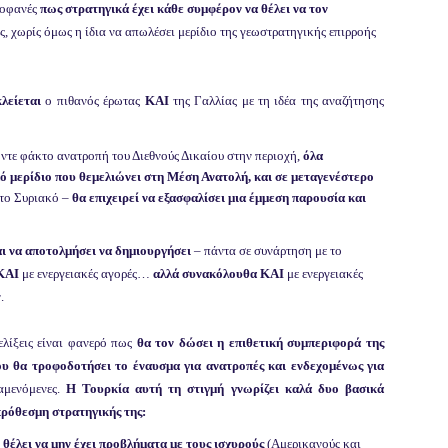
ροφανές
πως στρατηγικά έχει κάθε συμφέρον να θέλει να τον
, χωρίς όμως η ίδια να απωλέσει μερίδιο της γεωστρατηγικής επιρροής
λείεται
ο πιθανός έρωτας
ΚΑΙ
της Γαλλίας με τη ιδέα της αναζήτησης
 ντε φάκτο ανατροπή του Διεθνούς Δικαίου στην περιοχή,
όλα
ό μερίδιο που θεμελιώνει στη Μέση Ανατολή, και σε μεταγενέστερο
στο Συριακό –
θα επιχειρεί να εξασφαλίσει μια έμμεση παρουσία και
αι να αποτολμήσει να δημιουργήσει
– πάντα σε συνάρτηση με το
 ΚΑΙ
με ενεργειακές αγορές…
αλλά συνακόλουθα ΚΑΙ
με ενεργειακές
.
ελίξεις είναι φανερό πως
θα τον δώσει η επιθετική συμπεριφορά της
ου θα τροφοδοτήσει το έναυσμα για ανατροπές και ενδεχομένως για
αμενόμενες.
Η Τουρκία αυτή τη στιγμή γνωρίζει καλά δυο βασικά
πρόθεσμη στρατηγικής της:
 θέλει να μην έχει προβλήματα με τους ισχυρούς
(Αμερικανούς και