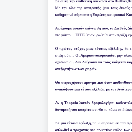
Σε αυτή την επιθετική απέναντι στο Διεθνές Δ
Με την ιδέα της ανατροπής (για τους δικούς 
καθημερινά
σύμπασα η Ευρώπη και φυσικά Κ
Ας έχουμε λοιπόν επίγνωση πως το Διεθνές Δί
ντε φάκτο…
ΕΙΤΕ
θα ακυρωθούν στην πράξη κρί
Ο πρώτος στόχος μιας τέτοιας εξέλιξης,
θα ε
επιζητούν…
Οι Αμερικανοευρωπαίοι
μην αξιολ
σχεδιασμού,
δεν δείχνουν να τους καίγεται κ
ανεξαρτήτων των χωρών.
Θα ανησυχήσουν πραγματικά όταν αισθανθούν 
ανακόψουν μια τέτοια εξέλιξη, με τον λιγότε
Αν η Τουρκία λοιπόν δρομολογήσει καθεστώς
δυναμική του καπρίτσιου
. Θα το κάνει επιδιώκ
Σε μια τέτοια εξέλιξη
, που θεωρείται εκ των π
απλωθεί ο τραχανάς
στο πρωτεύον κάδρο των 