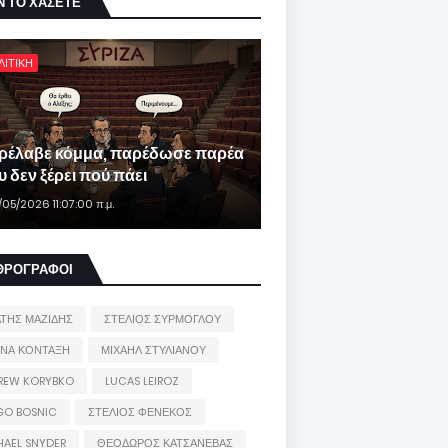
Ν ΤΟ ΧΑΣΕΤΕ
ΛΙΤΙΚΗ
ρέλαβε κόμμα, παρέδωσε παρέα
 δεν ξέρει πού πάει
/05/2026 11:07:00 π.μ.
ΘΡΟΓΡΑΦΟΙ
ΑΤΗΣ ΜΑΖΙΔΗΣ
ΣΤΕΛΙΟΣ ΣΥΡΜΟΓΛΟΥ
ΙΝΑ ΚΟΝΤΑΞΗ
ΜΙΧΑΗΛ ΣΤΥΛΙΑΝΟΥ
REW KORYBKO
LUCAS LEIROZ
GO BOSNIC
ΣΤΕΛΙΟΣ ΦΕΝΕΚΟΣ
HAEL SNYDER
ΘΕΟΔΩΡΟΣ ΚΑΤΣΑΝΕΒΑΣ