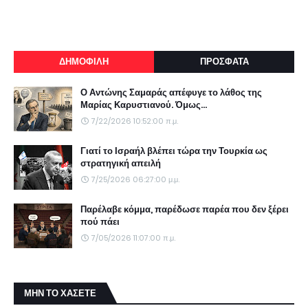
ΔΗΜΟΦΙΛΗ
ΠΡΟΣΦΑΤΑ
Ο Αντώνης Σαμαράς απέφυγε το λάθος της
Μαρίας Καρυστιανού. Όμως...
7/22/2026 10:52:00 π.μ.
Γιατί το Ισραήλ βλέπει τώρα την Τουρκία ως
στρατηγική απειλή
7/25/2026 06:27:00 μ.μ.
Παρέλαβε κόμμα, παρέδωσε παρέα που δεν ξέρει
πού πάει
7/05/2026 11:07:00 π.μ.
ΜΗΝ ΤΟ ΧΑΣΕΤΕ