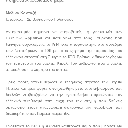
τι σημαίνει αντιφασισμός σήμερα.
Μελίνα Κονταξή
Ιστορικός - Δρ Βαλκανικού Πολιτισμού
Αντιφασισμός σημαίνει να αμφισβητείς τη γενοκτονία των
Ελλήνων, Αρμενίων και Ασσυρίων από τους Τούρκους που
ξεκίνησε οργανωμένα το 1914 ενώ αποφασίστηκε στο συνέδριο
των Νεοτούρκων το 1911 με το επιχείρημα της παρουσίας του
ελληνικού στρατού στη Σμύρνη το 1919. Βρίσκουν δικαιολογίες για
τον εμπνευστή του Χίτλερ, Κεμάλ. Τον άνθρωπο που ο Χίτλερ
αποκαλούσε το λαμπρό του άστρο.
Τρεις φορές απελευθερώσε ο ελληνικός στρατός την Βόρεια
Ήπειρο και τρείς φορές υποχρεώθηκε μετά από εκβιασμούς των
διεθνών νταβατζήδων να την εγκαταλείψει παρατώντας τον
ελληνικό πληθυσμό στην τύχη του την στιγμή που διεθνείς
οργανισμοί έχουν αναγνωρίσει διαχρονικά την παραβίαση των
δικαιωμάτων των Βορειοηπειρωτών.
Ενδεικτικά το 1933 η Αλβανία καθιέρωσε νόμο που μιλούσε για