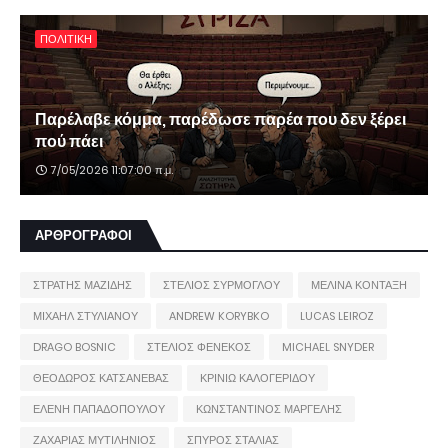
ΠΟΛΙΤΙΚΗ
Παρέλαβε κόμμα, παρέδωσε παρέα που δεν ξέρει
πού πάει
7/05/2026 11:07:00 π.μ.
ΑΡΘΡΟΓΡΑΦΟΙ
ΣΤΡΑΤΗΣ ΜΑΖΙΔΗΣ
ΣΤΕΛΙΟΣ ΣΥΡΜΟΓΛΟΥ
ΜΕΛΙΝΑ ΚΟΝΤΑΞΗ
ΜΙΧΑΗΛ ΣΤΥΛΙΑΝΟΥ
ANDREW KORYBKO
LUCAS LEIROZ
DRAGO BOSNIC
ΣΤΕΛΙΟΣ ΦΕΝΕΚΟΣ
MICHAEL SNYDER
ΘΕΟΔΩΡΟΣ ΚΑΤΣΑΝΕΒΑΣ
ΚΡΙΝΙΩ ΚΑΛΟΓΕΡΙΔΟΥ
ΕΛΕΝΗ ΠΑΠΑΔΟΠΟΥΛΟΥ
ΚΩΝΣΤΑΝΤΙΝΟΣ ΜΑΡΓΕΛΗΣ
ΖΑΧΑΡΙΑΣ ΜΥΤΙΛΗΝΙΟΣ
ΣΠΥΡΟΣ ΣΤΑΛΙΑΣ