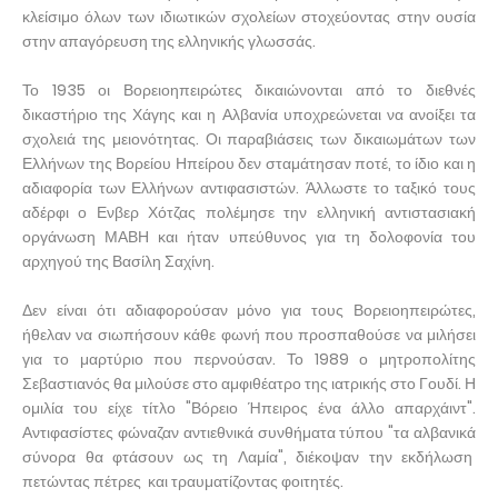
κλείσιμο όλων των ιδιωτικών σχολείων στοχεύοντας στην ουσία
στην απαγόρευση της ελληνικής γλωσσάς.
Το 1935 οι Βορειοηπειρώτες δικαιώνονται από το διεθνές
δικαστήριο της Χάγης και η Αλβανία υποχρεώνεται να ανοίξει τα
σχολειά της μειονότητας. Οι παραβιάσεις των δικαιωμάτων των
Ελλήνων της Βορείου Ηπείρου δεν σταμάτησαν ποτέ, το ίδιο και η
αδιαφορία των Ελλήνων αντιφασιστών. Άλλωστε το ταξικό τους
αδέρφι ο Ενβερ Χότζας πολέμησε την ελληνική αντιστασιακή
οργάνωση ΜΑΒΗ και ήταν υπεύθυνος για τη δολοφονία του
αρχηγού της Βασίλη Σαχίνη.
Δεν είναι ότι αδιαφορούσαν μόνο για τους Βορειοηπειρώτες,
ήθελαν να σιωπήσουν κάθε φωνή που προσπαθούσε να μιλήσει
για το μαρτύριο που περνούσαν. Το 1989 ο μητροπολίτης
Σεβαστιανός θα μιλούσε στο αμφιθέατρο της ιατρικής στο Γουδί. Η
ομιλία του είχε τίτλο "Βόρειο Ήπειρος ένα άλλο απαρχάιντ".
Αντιφασίστες φώναζαν αντιεθνικά συνθήματα τύπου "τα αλβανικά
σύνορα θα φτάσουν ως τη Λαμία", διέκοψαν την εκδήλωση
πετώντας πέτρες και τραυματίζοντας φοιτητές.