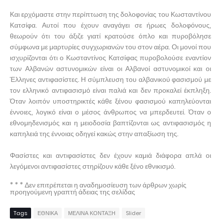
Και ερχόμαστε στην περίπτωση της δολοφονίας του Κωσταντίνου
Κατσίφα. Αυτοί που έχουν αναγάγει σε ήρωες δολοφόνους,
θεωρούν ότι του άξιζε γιατί κρατούσε όπλο και πυροβόλησε
σύμφωνα με μαρτυρίες συγχωριανών του στον αέρα. Οι μονοί που
ισχυρίζονται ότι ο Κωσταντίνος Κατσίφας πυροβολούσε εναντίον
των Αλβανών αστυνομικών είναι οι Αλβανοί αστυνομικοί και οι
Έλληνες αντιφασίστες. Η σύμπλευση του αλβανικού φασισμού με
τον ελληνικό αντιφασισμό είναι παλιά και δεν προκαλεί έκπληξη.
Όταν λοιπόν υποστηρικτές κάθε ξένου φασισμού καπηλεύονται
έννοιες, λογικό είναι ο μέσος άνθρωπος να μπερδευτεί. Όταν ο
εθνομηδενισμός και η μειοδοσία βαπτίζονται ως αντιφασισμός η
καπηλειά της έννοιας οδηγεί κακώς στην απαξίωση της.
Φασίστες και αντιφασίστες δεν έχουν καμιά διάφορα απλά οι
λεγόμενοι αντιφασίστες στηρίζουν κάθε ξένο εθνικισμό.
* * * Δεν επιτρέπεται η αναδημοσίευση των άρθρων χωρίς
προηγούμενη γραπτή άδειας της σελίδας
Tags
ΕΘΝΙΚΑ
ΜΕΛΙΝΑ ΚΟΝΤΑΞΗ
Slider