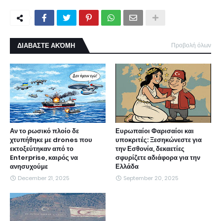
ΔΙΑΒΑΣΤΕ ΑΚΌΜΗ
Προβολή όλων
Αν το ρωσικό πλοίο δε
Ευρωπαίοι Φαρισαίοι και
χτυπήθηκε με drones που
υποκριτές: Ξεσηκώνεστε για
εκτοξεύτηκαν από το
την Εσθονία, δεκαετίες
Enterprise, καιρός να
σφυρίζετε αδιάφορα για την
ανησυχούμε
Ελλάδα
December 21, 2025
September 20, 2025