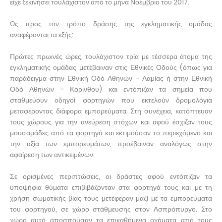
είχε ξεκινήσει τουλάχιστον από το μήνα Νοέμβριο του 2017.
Ως προς τον τρόπο δράσης της εγκληματικής ομάδας
αναφέρονται τα εξής:
Πρώτες πρωινές ώρες, τουλάχιστον τρία με τέσσερα άτομα της
εγκληματικής ομάδας μετέβαιναν στις Εθνικές Οδούς (όπως για
παράδειγμα στην Εθνική Οδό Αθηνών - Λαμίας ή στην Εθνική
Οδό Αθηνών - Κορίνθου) και εντόπιζαν τα σημεία που
σταθμεύουν οδηγοί φορτηγών που εκτελούν δρομολόγια
μεταφέροντας διάφορα εμπορεύματα. Στη συνέχεια, κατόπτευαν
τους χώρους για την ανεύρεση στόχων και αφού έσχιζαν τους
μουσαμάδες από τα φορτηγά και εκτιμούσαν το περιεχόμενο και
την αξία των εμπορευμάτων, προέβαιναν αναλόγως στην
αφαίρεση των αντικειμένων.
Σε ορισμένες περιπτώσεις, οι δράστες αφού εντόπιζαν τα
υποψήφια θύματα επιβιβάζονταν στα φορτηγά τους και με τη
χρήση σωματικής βίας τους μετέφεραν μαζί με τα εμπορεύματα
του φορτηγού, σε χώρο στάθμευσης στον Ασπρόπυργο. Στο
χώρο αυτό αποσπούσαν τα επικαθήμενα οχήματα από τους