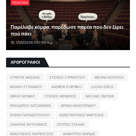
ΠΟΛΙΤΙΚΗ
Παρέλαβε κόμμα, παρέδωσε παρέα που δεν ξέρει
πού πάει
7/05/2026 11:07:00 π.μ.
ΑΡΘΡΟΓΡΑΦΟΙ
ΣΤΡΑΤΗΣ ΜΑΖΙΔΗΣ
ΣΤΕΛΙΟΣ ΣΥΡΜΟΓΛΟΥ
ΜΕΛΙΝΑ ΚΟΝΤΑΞΗ
ΜΙΧΑΗΛ ΣΤΥΛΙΑΝΟΥ
ANDREW KORYBKO
LUCAS LEIROZ
DRAGO BOSNIC
ΣΤΕΛΙΟΣ ΦΕΝΕΚΟΣ
MICHAEL SNYDER
ΘΕΟΔΩΡΟΣ ΚΑΤΣΑΝΕΒΑΣ
ΚΡΙΝΙΩ ΚΑΛΟΓΕΡΙΔΟΥ
ΕΛΕΝΗ ΠΑΠΑΔΟΠΟΥΛΟΥ
ΚΩΝΣΤΑΝΤΙΝΟΣ ΜΑΡΓΕΛΗΣ
ΖΑΧΑΡΙΑΣ ΜΥΤΙΛΗΝΙΟΣ
ΣΠΥΡΟΣ ΣΤΑΛΙΑΣ
ΑΝΑΣΤΑΣΙΟΣ ΛΑΥΡΕΝΤΖΟΣ
ΔΗΜΗΤΡΗΣ ΜΑΡΔΑΣ