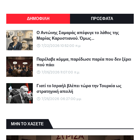
ΔΗΜΟΦΙΛΗ
ΠΡΟΣΦΑΤΑ
Ο Αντώνης Σαμαράς απέφυγε το λάθος της
Μαρίας Καρυστιανού. Όμως...
7/22/2026 10:52:00 π.μ.
Παρέλαβε κόμμα, παρέδωσε παρέα που δεν ξέρει
πού πάει
7/05/2026 11:07:00 π.μ.
Γιατί το Ισραήλ βλέπει τώρα την Τουρκία ως
στρατηγική απειλή
7/25/2026 06:27:00 μ.μ.
ΜΗΝ ΤΟ ΧΑΣΕΤΕ