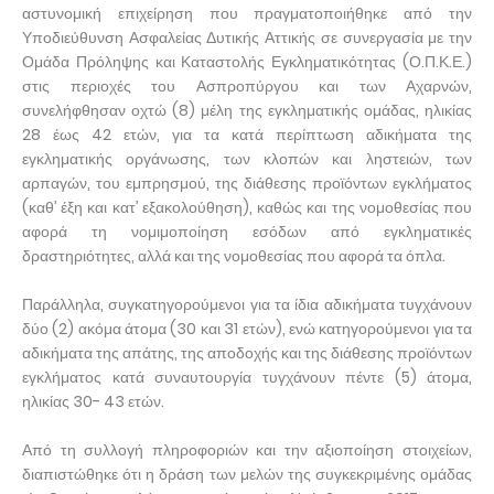
αστυνομική επιχείρηση που πραγματοποιήθηκε από την
Υποδιεύθυνση Ασφαλείας Δυτικής Αττικής σε συνεργασία με την
Ομάδα Πρόληψης και Καταστολής Εγκληματικότητας (Ο.Π.Κ.Ε.)
στις περιοχές του Ασπροπύργου και των Αχαρνών,
συνελήφθησαν οχτώ (8) μέλη της εγκληματικής ομάδας, ηλικίας
28 έως 42 ετών, για τα κατά περίπτωση αδικήματα της
εγκληματικής οργάνωσης, των κλοπών και ληστειών, των
αρπαγών, του εμπρησμού, της διάθεσης προϊόντων εγκλήματος
(καθ’ έξη και κατ’ εξακολούθηση), καθώς και της νομοθεσίας που
αφορά τη νομιμοποίηση εσόδων από εγκληματικές
δραστηριότητες, αλλά και της νομοθεσίας που αφορά τα όπλα.
Παράλληλα, συγκατηγορούμενοι για τα ίδια αδικήματα τυγχάνουν
δύο (2) ακόμα άτομα (30 και 31 ετών), ενώ κατηγορούμενοι για τα
αδικήματα της απάτης, της αποδοχής και της διάθεσης προϊόντων
εγκλήματος κατά συναυτουργία τυγχάνουν πέντε (5) άτομα,
ηλικίας 30- 43 ετών.
Από τη συλλογή πληροφοριών και την αξιοποίηση στοιχείων,
διαπιστώθηκε ότι η δράση των μελών της συγκεκριμένης ομάδας