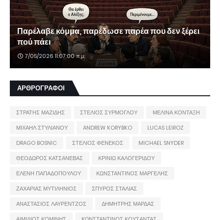
Παρέλαβε κόμμα, παρέδωσε παρέα που δεν ξέρει
πού πάει
7/05/2026 11:07:00 π.μ.
ΑΡΘΡΟΓΡΑΦΟΙ
ΣΤΡΑΤΗΣ ΜΑΖΙΔΗΣ
ΣΤΕΛΙΟΣ ΣΥΡΜΟΓΛΟΥ
ΜΕΛΙΝΑ ΚΟΝΤΑΞΗ
ΜΙΧΑΗΛ ΣΤΥΛΙΑΝΟΥ
ANDREW KORYBKO
LUCAS LEIROZ
DRAGO BOSNIC
ΣΤΕΛΙΟΣ ΦΕΝΕΚΟΣ
MICHAEL SNYDER
ΘΕΟΔΩΡΟΣ ΚΑΤΣΑΝΕΒΑΣ
ΚΡΙΝΙΩ ΚΑΛΟΓΕΡΙΔΟΥ
ΕΛΕΝΗ ΠΑΠΑΔΟΠΟΥΛΟΥ
ΚΩΝΣΤΑΝΤΙΝΟΣ ΜΑΡΓΕΛΗΣ
ΖΑΧΑΡΙΑΣ ΜΥΤΙΛΗΝΙΟΣ
ΣΠΥΡΟΣ ΣΤΑΛΙΑΣ
ΑΝΑΣΤΑΣΙΟΣ ΛΑΥΡΕΝΤΖΟΣ
ΔΗΜΗΤΡΗΣ ΜΑΡΔΑΣ
ΑΙΜΙΛΙΟΣ ΚΟΜΙΝΗΣ
ΚΩΝΣΤΑΝΤΙΝΟΣ ΚΟΥΣΑΝΤΑΣ