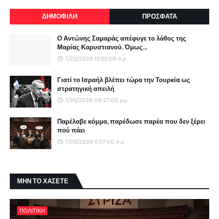
ΔΗΜΟΦΙΛΗ
ΠΡΟΣΦΑΤΑ
Ο Αντώνης Σαμαράς απέφυγε το λάθος της
Μαρίας Καρυστιανού. Όμως...
7/22/2026 10:52:00 π.μ.
Γιατί το Ισραήλ βλέπει τώρα την Τουρκία ως
στρατηγική απειλή
7/25/2026 06:27:00 μ.μ.
Παρέλαβε κόμμα, παρέδωσε παρέα που δεν ξέρει
πού πάει
7/05/2026 11:07:00 π.μ.
ΜΗΝ ΤΟ ΧΑΣΕΤΕ
ΠΟΛΙΤΙΚΗ