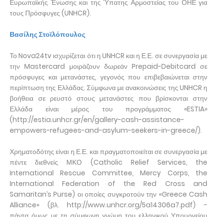
Ευρωπαϊκής Ένωσης και της Ύπατης Αρμοστείας του ΟΗΕ για
τους Πρόσφυγες (UNHCR).
Βασίλης Στοϊλόπουλος
Το Nova24tv ισχυρίζεται ότι η UNHCR και η Ε.Ε. σε συνεργασία με
την Mastercard μοιράζουν δωρεάν Prepaid-Debitcard σε
πρόσφυγες και μετανάστες, γεγονός που επιβεβαιώνεται στην
περίπτωση της Ελλάδας. Σύμφωνα με ανακοινώσεις της UNHCR η
βοήθεια σε ρευστό στους μετανάστες που βρίσκονται στην
Ελλάδα είναι μέρος του προγράμματος «ESTIA»
(http://estia.unhcr.gr/en/gallery-cash-assistance-
empowers-refugees-and-asylum-seekers-in-greece/).
Χρηματοδότης είναι η Ε.Ε. και πραγματοποιείται σε συνεργασία με
πέντε διεθνείς ΜΚΟ (Catholic Relief Services, the
International Rescue Committee, Mercy Corps, the
International Federation of the Red Cross and
Samaritan’s Purse) οι οποίες συγκροτούν την «Greece Cash
Alliance» (βλ. http://www.unhcr.org/5a14306a7.pdf) -
πάντα όμως με τη σύμφωνη γνώμη του ελληνικού Υπουργείου