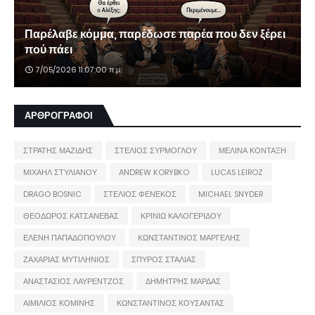
Παρέλαβε κόμμα, παρέδωσε παρέα που δεν ξέρει
πού πάει
7/05/2026 11:07:00 π.μ.
ΑΡΘΡΟΓΡΑΦΟΙ
ΣΤΡΑΤΗΣ ΜΑΖΙΔΗΣ
ΣΤΕΛΙΟΣ ΣΥΡΜΟΓΛΟΥ
ΜΕΛΙΝΑ ΚΟΝΤΑΞΗ
ΜΙΧΑΗΛ ΣΤΥΛΙΑΝΟΥ
ANDREW KORYBKO
LUCAS LEIROZ
DRAGO BOSNIC
ΣΤΕΛΙΟΣ ΦΕΝΕΚΟΣ
MICHAEL SNYDER
ΘΕΟΔΩΡΟΣ ΚΑΤΣΑΝΕΒΑΣ
ΚΡΙΝΙΩ ΚΑΛΟΓΕΡΙΔΟΥ
ΕΛΕΝΗ ΠΑΠΑΔΟΠΟΥΛΟΥ
ΚΩΝΣΤΑΝΤΙΝΟΣ ΜΑΡΓΕΛΗΣ
ΖΑΧΑΡΙΑΣ ΜΥΤΙΛΗΝΙΟΣ
ΣΠΥΡΟΣ ΣΤΑΛΙΑΣ
ΑΝΑΣΤΑΣΙΟΣ ΛΑΥΡΕΝΤΖΟΣ
ΔΗΜΗΤΡΗΣ ΜΑΡΔΑΣ
ΑΙΜΙΛΙΟΣ ΚΟΜΙΝΗΣ
ΚΩΝΣΤΑΝΤΙΝΟΣ ΚΟΥΣΑΝΤΑΣ