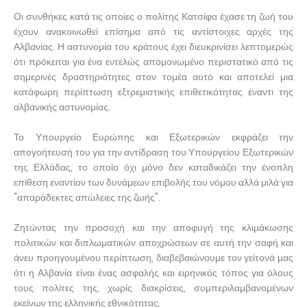
Οι συνθήκες κατά τις οποίες ο πολίτης Κατσίφα έχασε τη ζωή του
έχουν ανακοινωθεί επίσημα από τις αντίστοιχες αρχές της
Αλβανίας. Η αστυνομία του κράτους έχει διευκρινίσει λεπτομερώς
ότι πρόκειται για ένα εντελώς απομονωμένο περιστατικό από τις
σημερινές δραστηριότητες στον τομέα αυτό και αποτελεί μια
κατάφωρη περίπτωση εξτρεμιστικής επιθετικότητας έναντι της
αλβανικής αστυνομίας.
Το Υπουργείο Ευρώπης και Εξωτερικών εκφράζει την
απογοήτευσή του για την αντίδραση του Υπουργείου Εξωτερικών
της Ελλάδας, το οποίο όχι μόνο δεν καταδικάζει την ένοπλη
επίθεση εναντίον των δυνάμεων επιβολής του νόμου αλλά μιλά για
"απαράδεκτες απώλειες της ζωής".
Ζητώντας την προσοχή και την αποφυγή της κλιμάκωσης
πολιτικών και διπλωματικών αποχρώσεων σε αυτή την σαφή και
άνευ προηγουμένου περίπτωση, διαβεβαιώνουμε τον γείτονά μας
ότι η Αλβανία είναι ένας ασφαλής και ειρηνικός τόπος για όλους
τους πολίτες της, χωρίς διακρίσεις, συμπεριλαμβανομένων
εκείνων της ελληνικής εθνικότητας.