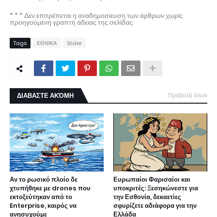
* * * Δεν επιτρέπεται η αναδημοσίευση των άρθρων χωρίς
προηγούμενη γραπτή άδειας της σελίδας
Tags
ΕΘΝΙΚΑ
Slider
ΔΙΑΒΑΣΤΕ ΑΚΌΜΗ
Προβολή όλων
Αν το ρωσικό πλοίο δε
Ευρωπαίοι Φαρισαίοι και
χτυπήθηκε με drones που
υποκριτές: Ξεσηκώνεστε για
εκτοξεύτηκαν από το
την Εσθονία, δεκαετίες
Enterprise, καιρός να
σφυρίζετε αδιάφορα για την
ανησυχούμε
Ελλάδα