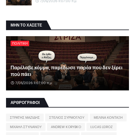
7/05/2026 11:07:00 π.μ.
ΜΗΝ ΤΟ ΧΑΣΕΤΕ
ΠΟΛΙΤΙΚΗ
Παρέλαβε κόμμα, παρέδωσε παρέα που δεν ξέρει
πού πάει
7/05/2026 11:07:00 π.μ.
ΑΡΘΡΟΓΡΑΦΟΙ
ΣΤΡΑΤΗΣ ΜΑΖΙΔΗΣ
ΣΤΕΛΙΟΣ ΣΥΡΜΟΓΛΟΥ
ΜΕΛΙΝΑ ΚΟΝΤΑΞΗ
ΜΙΧΑΗΛ ΣΤΥΛΙΑΝΟΥ
ANDREW KORYBKO
LUCAS LEIROZ