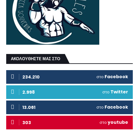
ΑΚΟΛΟΥΘΗΣΤΕ ΜΑΣ ΣΤΟ
στο
Facebook
234.210
στο
Twitter
2.998
στο
Facebook
13.061
στο
youtube
303