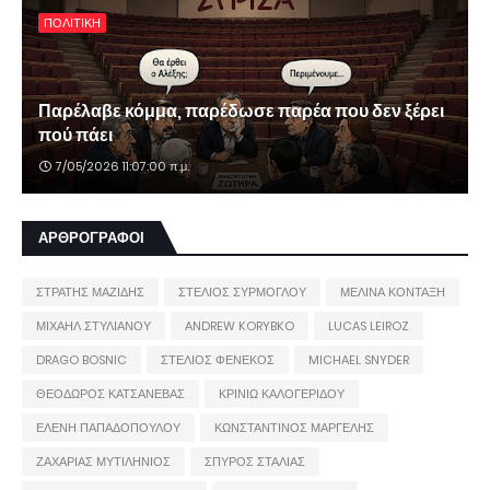
ΠΟΛΙΤΙΚΗ
Παρέλαβε κόμμα, παρέδωσε παρέα που δεν ξέρει
πού πάει
7/05/2026 11:07:00 π.μ.
ΑΡΘΡΟΓΡΑΦΟΙ
ΣΤΡΑΤΗΣ ΜΑΖΙΔΗΣ
ΣΤΕΛΙΟΣ ΣΥΡΜΟΓΛΟΥ
ΜΕΛΙΝΑ ΚΟΝΤΑΞΗ
ΜΙΧΑΗΛ ΣΤΥΛΙΑΝΟΥ
ANDREW KORYBKO
LUCAS LEIROZ
DRAGO BOSNIC
ΣΤΕΛΙΟΣ ΦΕΝΕΚΟΣ
MICHAEL SNYDER
ΘΕΟΔΩΡΟΣ ΚΑΤΣΑΝΕΒΑΣ
ΚΡΙΝΙΩ ΚΑΛΟΓΕΡΙΔΟΥ
ΕΛΕΝΗ ΠΑΠΑΔΟΠΟΥΛΟΥ
ΚΩΝΣΤΑΝΤΙΝΟΣ ΜΑΡΓΕΛΗΣ
ΖΑΧΑΡΙΑΣ ΜΥΤΙΛΗΝΙΟΣ
ΣΠΥΡΟΣ ΣΤΑΛΙΑΣ