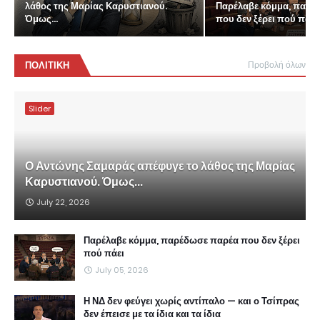
λάθος της Μαρίας Καρυστιανού.
Παρέλαβε κόμμα, παρέ
Όμως...
που δεν ξέρει πού πάει
ΠΟΛΙΤΙΚΗ
Προβολή όλων
Slider
Ο Αντώνης Σαμαράς απέφυγε το λάθος της Μαρίας
Καρυστιανού. Όμως...
July 22, 2026
Παρέλαβε κόμμα, παρέδωσε παρέα που δεν ξέρει
πού πάει
July 05, 2026
Η ΝΔ δεν φεύγει χωρίς αντίπαλο — και ο Τσίπρας
δεν έπεισε με τα ίδια και τα ίδια