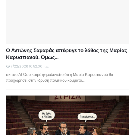
Ο Αντώνης Σαμαράς απέφυγε το λάθος της Μαρίας
Καρυστιανού. Όμως...
7/22/2026 10:52:00 π.μ.
σκίτσο ΑΙ Όσο καιρό φημολογείτο ότι η Μαρία Καρυστιανού θα
προχωρήσει στην ίδρυση πολιτικού κόμματο…