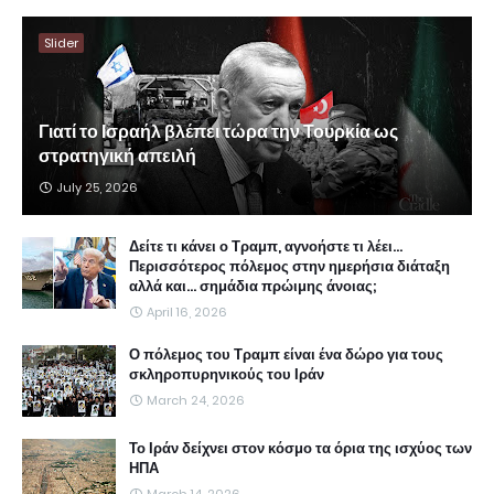
Slider
Γιατί το Ισραήλ βλέπει τώρα την Τουρκία ως
στρατηγική απειλή
July 25, 2026
Δείτε τι κάνει ο Τραμπ, αγνοήστε τι λέει...
Περισσότερος πόλεμος στην ημερήσια διάταξη
αλλά και... σημάδια πρώιμης άνοιας;
April 16, 2026
Ο πόλεμος του Τραμπ είναι ένα δώρο για τους
σκληροπυρηνικούς του Ιράν
March 24, 2026
Το Ιράν δείχνει στον κόσμο τα όρια της ισχύος των
ΗΠΑ