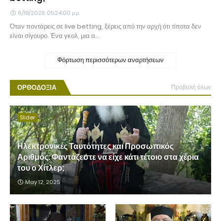
6/18/2026 05:24:00 μ.μ.
Όταν ποντάρεις σε live betting, ξέρεις από την αρχή ότι τίποτα δεν
είναι σίγουρο. Ένα γκολ, μια α…
Φόρτωση περισσότερων αναρτήσεων
ΟΡΘΟΔΟΞΙΑ
Προβολή όλων
Slider
Ηλεκτρονικές Ταυτότητες και Προσωπικός
Αριθμός: Φαντάζεστε να είχε κάτι τέτοιο στα χέρια
του ο Χίτλερ;
May 12, 2025