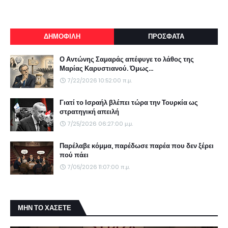
ΔΗΜΟΦΙΛΗ
ΠΡΟΣΦΑΤΑ
Ο Αντώνης Σαμαράς απέφυγε το λάθος της
Μαρίας Καρυστιανού. Όμως...
7/22/2026 10:52:00 π.μ.
Γιατί το Ισραήλ βλέπει τώρα την Τουρκία ως
στρατηγική απειλή
7/25/2026 06:27:00 μ.μ.
Παρέλαβε κόμμα, παρέδωσε παρέα που δεν ξέρει
πού πάει
7/05/2026 11:07:00 π.μ.
ΜΗΝ ΤΟ ΧΑΣΕΤΕ