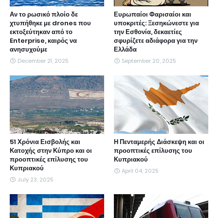
Αν το ρωσικό πλοίο δε
Ευρωπαίοι Φαρισαίοι και
χτυπήθηκε με drones που
υποκριτές: Ξεσηκώνεστε για
εκτοξεύτηκαν από το
την Εσθονία, δεκαετίες
Enterprise, καιρός να
σφυρίζετε αδιάφορα για την
ανησυχούμε
Ελλάδα
December 21, 2025
September 20, 2025
51 Χρόνια Εισβολής και
Η Πενταμερής Διάσκεψη και οι
Κατοχής στην Κύπρο και οι
προοπτικές επίλυσης του
προοπτικές επίλυσης του
Κυπριακού
Κυπριακού
April 04, 2025
July 23, 2025