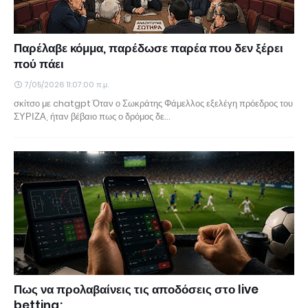
Παρέλαβε κόμμα, παρέδωσε παρέα που δεν ξέρει
πού πάει
7/05/2026 11:07:00 π.μ.
σκίτσο με chatgpt Όταν ο Σωκράτης Φάμελλος εξελέγη πρόεδρος του
ΣΥΡΙΖΑ, ήταν βέβαιο πως ο δρόμος δε…
Πως να προλαβαίνεις τις αποδόσεις στο live
betting;