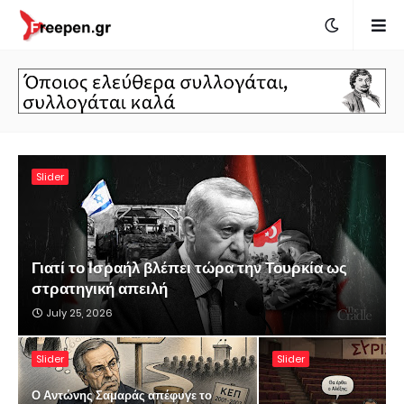
Slider
Γιατί το Ισραήλ βλέπει τώρα την Τουρκία ως
στρατηγική απειλή
July 25, 2026
Slider
Slider
Ο Αντώνης Σαμαράς απέφυγε το