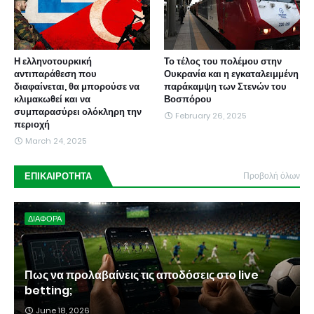
Η ελληνοτουρκική
Το τέλος του πολέμου στην
αντιπαράθεση που
Ουκρανία και η εγκαταλειμμένη
διαφαίνεται, θα μπορούσε να
παράκαμψη των Στενών του
κλιμακωθεί και να
Βοσπόρου
συμπαρασύρει ολόκληρη την
February 26, 2025
περιοχή
March 24, 2025
ΕΠΙΚΑΙΡΟΤΗΤΑ
Προβολή όλων
ΔΙΑΦΟΡΑ
Πως να προλαβαίνεις τις αποδόσεις στο live
betting;
June 18, 2026