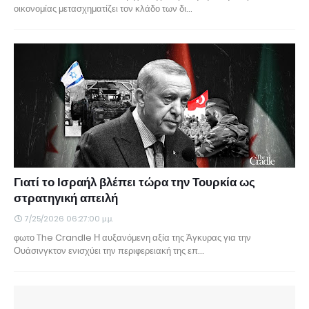
οικονομίας μετασχηματίζει τον κλάδο των δι…
Γιατί το Ισραήλ βλέπει τώρα την Τουρκία ως
στρατηγική απειλή
7/25/2026 06:27:00 μ.μ.
φωτο The Crandle Η αυξανόμενη αξία της Άγκυρας για την
Ουάσινγκτον ενισχύει την περιφερειακή της επ…