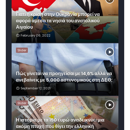
Γιατί η κρίση στην Ουκρανία μπορεί να
αφορά άμεσα τα νησιά του ανατολικού
Αιγαίου
February 06, 2022
Slider
Πώς γίνεται να προηγείσαι με 14,6% αλλά να
ανεβαίνεις με 5.000 αστυνομικούς στη ΔΕΘ;
September 12, 2021
Slider
Η ιστορία με τα 150 ευρώ αναδεικνύει μια
ακόμη πτυχή που θίγει την ελληνική