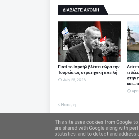
ΔΙΑΒΑΣΤΕ ΑΚΌΜΗ
Γιατί το Ισραήλ βλέπει τώρα την
Δείτε 
Τουρκία ως στρατηγική απειλή
τι λέε
στην 
July 25, 2026
και...
Apri
Νεότερη
Η Freepen.gr ουδεμία ευθύνη εκ του νόμου φέ
This site uses cookies from Google to d
υιοθετεί. Σε περίπτωση που θεωρείτε πως θίγ
are shared with Google along with perf
statistics, and to detect and address 
Freepen.gr - 2011 - freepengr@gmail.c