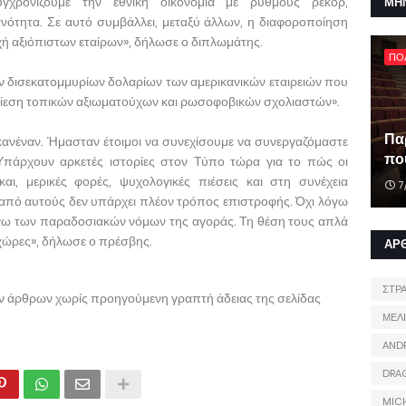
υγχρονίζουμε την εθνική οικονομία με ρυθμούς ρεκόρ,
ΜΗ
νότητα. Σε αυτό συμβάλλει, μεταξύ άλλων, η διαφοροποίηση
ή αξιόπιστων εταίρων», δήλωσε ο διπλωμάτης.
ΠΟ
 δισεκατομμυρίων δολαρίων των αμερικανικών εταιρειών που
πίεση τοπικών αξιωματούχων και ρωσοφοβικών σχολιαστών».
Πα
ανέναν. Ήμασταν έτοιμοι να συνεχίσουμε να συνεργαζόμαστε
που
«Υπάρχουν αρκετές ιστορίες στον Τύπο τώρα για το πώς οι
και, μερικές φορές, ψυχολογικές πιέσεις και στη συνέχεια
7
από αυτούς δεν υπάρχει πλέον τρόπος επιστροφής. Όχι λόγω
όγω των παραδοσιακών νόμων της αγοράς. Τη θέση τους απλά
 χώρες», δήλωσε ο πρέσβης.
ΑΡ
ΣΤΡ
ων άρθρων χωρίς προηγούμενη γραπτή άδειας της σελίδας
ΜΕΛ
AND
DRA
MIC