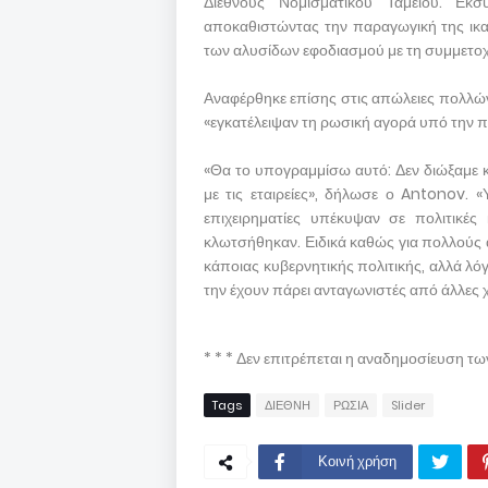
Διεθνούς Νομισματικού Ταμείου. Εκσ
αποκαθιστώντας την παραγωγική της ικα
των αλυσίδων εφοδιασμού με τη συμμετοχ
Αναφέρθηκε επίσης στις απώλειες πολλών
«εγκατέλειψαν τη ρωσική αγορά υπό την 
«Θα το υπογραμμίσω αυτό: Δεν διώξαμε κ
με τις εταιρείες», δήλωσε ο Antonov. 
επιχειρηματίες υπέκυψαν σε πολιτικές 
κλωτσήθηκαν. Ειδικά καθώς για πολλούς 
κάποιας κυβερνητικής πολιτικής, αλλά λ
την έχουν πάρει ανταγωνιστές από άλλες
* * * Δεν επιτρέπεται η αναδημοσίευση τ
Tags
ΔΙΕΘΝΗ
ΡΩΣΙΑ
Slider
Κοινή χρήση