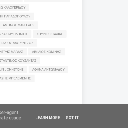
ΙΩ ΚΑΛΟΓΕΡΙΔΟΥ
ΝΗ ΠΑΠΑΔΟΠΟΥΛΟΥ
ΣΤΑΝΤΙΝΟΣ ΜΑΡΓΕΛΗΣ
ΡΙΑΣ ΜΥΤΙΛΗΝΙΟΣ
ΣΠΥΡΟΣ ΣΤΑΛΙΑΣ
ΣΤΑΣΙΟΣ ΛΑΥΡΕΝΤΖΟΣ
ΗΤΡΗΣ ΜΑΡΔΑΣ
ΑΙΜΙΛΙΟΣ ΚΟΜΙΝΗΣ
ΣΤΑΝΤΙΝΟΣ ΚΟΥΣΑΝΤΑΣ
LIN JOHNSTONE
ΑΘΗΝΑ ΑΝΤΩΝΙΑΔΟΥ
ΑΣΗΣ ΜΠΕΛΕΜΕΜΗΣ
ις των συντακτών τους και δε σημαίνει πως τα
user-agent
 μέσω e-mail
erate usage
LEARN MORE
GOT IT
Πολιτική cookies
Πολιτική Απορρήτου