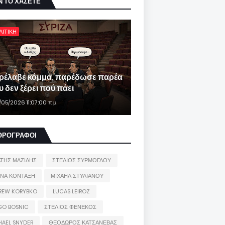
Ν ΤΟ ΧΑΣΕΤΕ
ΛΙΤΙΚΗ
ρέλαβε κόμμα, παρέδωσε παρέα
 δεν ξέρει πού πάει
/05/2026 11:07:00 π.μ.
ΘΡΟΓΡΑΦΟΙ
ΑΤΗΣ ΜΑΖΙΔΗΣ
ΣΤΕΛΙΟΣ ΣΥΡΜΟΓΛΟΥ
ΙΝΑ ΚΟΝΤΑΞΗ
ΜΙΧΑΗΛ ΣΤΥΛΙΑΝΟΥ
REW KORYBKO
LUCAS LEIROZ
GO BOSNIC
ΣΤΕΛΙΟΣ ΦΕΝΕΚΟΣ
HAEL SNYDER
ΘΕΟΔΩΡΟΣ ΚΑΤΣΑΝΕΒΑΣ