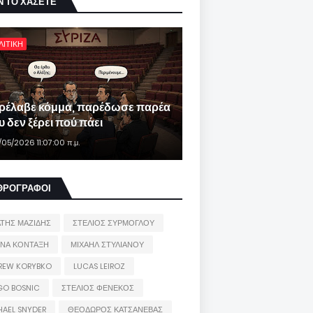
Ν ΤΟ ΧΑΣΕΤΕ
ΛΙΤΙΚΗ
ρέλαβε κόμμα, παρέδωσε παρέα
 δεν ξέρει πού πάει
/05/2026 11:07:00 π.μ.
ΘΡΟΓΡΑΦΟΙ
ΑΤΗΣ ΜΑΖΙΔΗΣ
ΣΤΕΛΙΟΣ ΣΥΡΜΟΓΛΟΥ
ΙΝΑ ΚΟΝΤΑΞΗ
ΜΙΧΑΗΛ ΣΤΥΛΙΑΝΟΥ
REW KORYBKO
LUCAS LEIROZ
GO BOSNIC
ΣΤΕΛΙΟΣ ΦΕΝΕΚΟΣ
HAEL SNYDER
ΘΕΟΔΩΡΟΣ ΚΑΤΣΑΝΕΒΑΣ