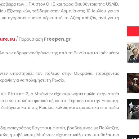
σβειρα των ΗΠΑ στον ΟΗΕ και τώρα διευθύντρια της USAID,
ου Εξωτερικών, ταξίδεψε στην Αρμενία στις 10 Ιουλίου για να
να αγοράσει φυσικό αέριο από το Αζερμπαϊτζάν, αντί για τη
ture.su
/ Παρουσίαση
Freepen.gr
ολο των υδρογονανθράκων της από τη Ρωσία και το Ιράν μέσω
τεν υποστηρίζει τον πόλεμο στην Ουκρανία, παρέχοντας
ρανία για να πολεμήσει τη Ρωσία.
rd Stream 2, ο Μπάιντεν είχε εκφωνήσει ομιλία στην οποία
ωσία να πουλήσει φυσικό αέριο στη Γερμανία και την Ευρώπη.
 διεξάγεται κατά της Ρωσίας, καθώς και στρατιωτικά στα πεδία
ς δημοσιογράφος Seymour Hersh, βραβευμένος με Πούλιτζερ,
ώς η κυβέρνηση Μπάιντεν είχε ανατινάξει τον υποθαλάσσιο