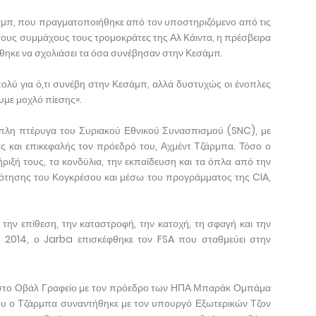
άμπ, που πραγματοποιήθηκε από τον υποστηριζόμενο από τις
τους συμμάχους τους τρομοκράτες της Αλ Κάιντα, η πρέσβειρα
ηκε να σχολιάσει τα όσα συνέβησαν στην Κεσάμπ.
λύ για ό,τι συνέβη στην Κεσάμπ, αλλά δυστυχώς οι ένοπλες
ουμε μοχλό πίεσης».
οπλη πτέρυγα του Συριακού Εθνικού Συνασπισμού (SNC), με
ς και επικεφαλής τον πρόεδρό του, Αχμέντ Τζάρμπα. Τόσο ο
ιξή τους, τα κονδύλια, την εκπαίδευση και τα όπλα από την
τησης του Κογκρέσου και μέσω του προγράμματος της CIA,
 την επίθεση, την καταστροφή, την κατοχή, τη σφαγή και την
2014, ο Jarba επισκέφθηκε τον FSA που σταθμεύει στην
ν στο Οβάλ Γραφείο με τον πρόεδρο των ΗΠΑ Μπαράκ Ομπάμα
του ο Τζάρμπα συναντήθηκε με τον υπουργό Εξωτερικών Τζον