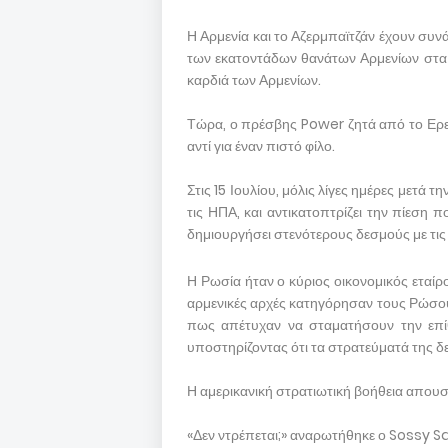
Η Αρμενία και το Αζερμπαϊτζάν έχουν συνά
των εκατοντάδων θανάτων Αρμενίων στα 
καρδιά των Αρμενίων.
Τώρα, ο πρέσβης Power ζητά από το Ερεβ
αντί για έναν πιστό φίλο.
Στις 15 Ιουλίου, μόλις λίγες ημέρες μετά 
τις ΗΠΑ, και αντικατοπτρίζει την πίεση
δημιουργήσει στενότερους δεσμούς με τις
Η Ρωσία ήταν ο κύριος οικονομικός εταίρο
αρμενικές αρχές κατηγόρησαν τους Ρώσο
πως απέτυχαν να σταματήσουν την επίθ
υποστηρίζοντας ότι τα στρατεύματά της δε
Η αμερικανική στρατιωτική βοήθεια απου
«Δεν ντρέπεται;» αναρωτήθηκε ο Sossy S