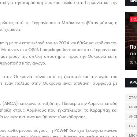
ΜΗ
εί για την παράδοση φυσικού αερίου στη Γερμανία και την
ΠΟ
υρώσεις από τη Γερμανία και ο Μπάιντεν φοβόταν μήπως η
ού χειμώνα.
ονή με την επανεκλογή του το 2024 και ήθελε να κερδίσει τον
Πα
 Μπάιντεν στο Οβάλ Γραφείο φοβόντουσαν ότι η Γερμανία και
που
ατήσουν την οπλική υποστήριξη προς την Ουκρανία και η
νεργοποιήσει τον αγωγό.
7
 στην Ουκρανία πάνω από τη ζεστασιά και την υγεία του
ΑΡ
ε έναν πόλεμο στην Ουκρανία είναι απίθανη, σύμφωνα με
ΣΤΡ
 (ANCA), επέκρινε το ταξίδι της Πάουερ στην Αρμενία, επειδή
ΜΕΛ
στήριξη στους Αρμένιους που εγκατέλειψαν το Καραμπάχ και
ία ως εκτοπισμένοι και θύματα εθνοκάθαρσης.
AND
DRA
ους ανθισμένους λόγους, η Power δεν έχει ξεκινήσει κανένα
MIC