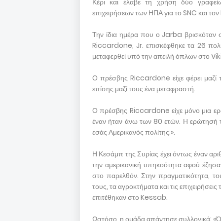
Κέρι και έλαβε τη χρήση δύο γραφε
επιχειρήσεων των ΗΠΑ για το SNC και τον 
Την ίδια ημέρα που ο Jarba βρισκόταν 
Riccardone, Jr. επισκέφθηκε τα 26 πο
μεταφερθεί υπό την απειλή όπλων στο Viki
Ο πρέσβης Riccardone είχε φέρει μαζί τ
επίσης μαζί τους ένα μεταφραστή.
Ο πρέσβης Riccardone είχε μόνο μια ερώ
έναν ήταν άνω των 80 ετών. Η ερώτησή τ
εσάς Αμερικανός πολίτης;».
Η Κεσάμπ της Συρίας έχει όντως έναν αρι
την αμερικανική υπηκοότητα αφού έζησ
στο παρελθόν. Στην πραγματικότητα, του
τους, τα αγροκτήματα και τις επιχειρήσει
επιτέθηκαν στο Kessab.
Ωστόσο, η ομάδα απάντησε συλλογικά: «Όχ