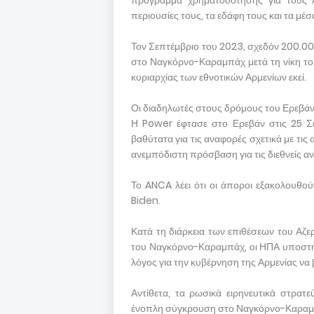
πρόγραμμα χρηματοδότησης για τους Α
περιουσίες τους, τα εδάφη τους και τα μέσ
Τον Σεπτέμβριο του 2023, σχεδόν 200.000 
στο Ναγκόρνο-Καραμπάχ μετά τη νίκη του
κυριαρχίας των εθνοτικών Αρμενίων εκεί.
Οι διαδηλωτές στους δρόμους του Ερεβάν κ
Η Power έφτασε στο Ερεβάν στις 25 Σε
βαθύτατα για τις αναφορές σχετικά με τ
ανεμπόδιστη πρόσβαση για τις διεθνείς α
Το ANCA λέει ότι οι άποροι εξακολουθο
Biden.
Κατά τη διάρκεια των επιθέσεων του Αζε
του Ναγκόρνο-Καραμπάχ, οι ΗΠΑ υποστήρ
λόγος για την κυβέρνηση της Αρμενίας να 
Αντίθετα, τα ρωσικά ειρηνευτικά στρα
ένοπλη σύγκρουση στο Ναγκόρνο-Καραμπά