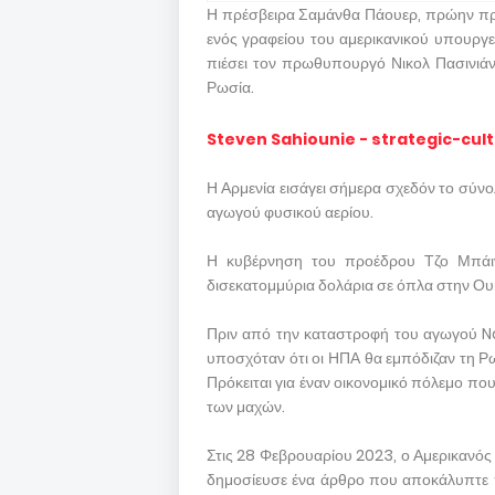
Η πρέσβειρα Σαμάνθα Πάουερ, πρώην πρέ
ενός γραφείου του αμερικανικού υπουργεί
πιέσει τον πρωθυπουργό Νικολ Πασινιάν 
Ρωσία.
Steven Sahiounie - strategic-cul
Η Αρμενία εισάγει σήμερα σχεδόν το σύν
αγωγού φυσικού αερίου.
Η κυβέρνηση του προέδρου Τζο Μπάιν
δισεκατομμύρια δολάρια σε όπλα στην Ουκ
Πριν από την καταστροφή του αγωγού No
υποσχόταν ότι οι ΗΠΑ θα εμπόδιζαν τη Ρ
Πρόκειται για έναν οικονομικό πόλεμο που
των μαχών.
Στις 28 Φεβρουαρίου 2023, ο Αμερικανό
δημοσίευσε ένα άρθρο που αποκάλυπτε π