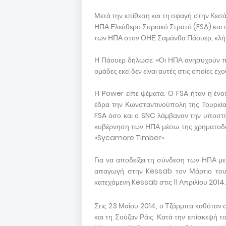
Μετά την επίθεση και τη σφαγή στην Κεσ
ΗΠΑ Ελεύθερο Συριακό Στρατό (FSA) και 
των ΗΠΑ στον ΟΗΕ Σαμάνθα Πάουερ, κλήθ
Η Πάουερ δήλωσε: «Οι ΗΠΑ ανησυχούν πο
ομάδες εκεί δεν είναι αυτές στις οποίες έχ
Η Power είπε ψέματα. Ο FSA ήταν η έν
έδρα την Κωνσταντινούπολη της Τουρκία
FSA όσο και ο SNC λάμβαναν την υποστήρ
κυβέρνηση των ΗΠΑ μέσω της χρηματοδό
«Sycamore Timber».
Για να αποδείξει τη σύνδεση των ΗΠΑ με
απαγωγή στην Kessab τον Μάρτιο του 
κατεχόμενη Kessab στις 11 Απριλίου 2014.
Στις 23 Μαΐου 2014, ο Τζάρμπα καθότα
και τη Σούζαν Ράις. Κατά την επίσκεψή 