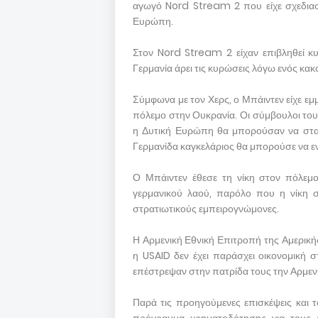
αγωγό Nord Stream 2 που είχε σχεδιαστ
Ευρώπη.
Στον Nord Stream 2 είχαν επιβληθεί κ
Γερμανία άρει τις κυρώσεις λόγω ενός κακ
Σύμφωνα με τον Χερς, ο Μπάιντεν είχε εμμ
πόλεμο στην Ουκρανία. Οι σύμβουλοι του
η Δυτική Ευρώπη θα μπορούσαν να σταμ
Γερμανίδα καγκελάριος θα μπορούσε να ε
Ο Μπάιντεν έθεσε τη νίκη στον πόλεμο
γερμανικού λαού, παρόλο που η νίκη σ
στρατιωτικούς εμπειρογνώμονες.
Η Αρμενική Εθνική Επιτροπή της Αμερικής
η USAID δεν έχει παράσχει οικονομική 
επέστρεψαν στην πατρίδα τους την Αρμεν
Παρά τις προηγούμενες επισκέψεις και τ