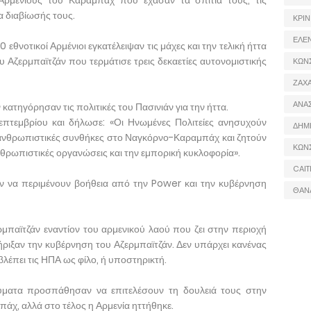
ρμένιους του Καραμπάχ που έχασαν τα σπίτια τους, τις
α διαβίωσής τους.
ΚΡΙΝ
ΕΛΕ
εθνοτικοί Αρμένιοι εγκατέλειψαν τις μάχες και την τελική ήττα
 Αζερμπαϊτζάν που τερμάτισε τρεις δεκαετίες αυτονομιστικής
ΚΩΝ
ΖΑΧΑ
ΑΝΑ
ατηγόρησαν τις πολιτικές του Πασινιάν για την ήττα.
πτεμβρίου και δήλωσε: «Οι Ηνωμένες Πολιτείες ανησυχούν
ΔΗΜ
ις ανθρωπιστικές συνθήκες στο Ναγκόρνο-Καραμπάχ και ζητούν
ΚΩΝ
νθρωπιστικές οργανώσεις και την εμπορική κυκλοφορία».
CAIT
ύν να περιμένουν βοήθεια από την Power και την κυβέρνηση
ΘΑΝ
ρμπαϊτζάν εναντίον του αρμενικού λαού που ζει στην περιοχή
ιξαν την κυβέρνηση του Αζερμπαϊτζάν. Δεν υπάρχει κανένας
βλέπει τις ΗΠΑ ως φίλο, ή υποστηρικτή.
τεύματα προσπάθησαν να επιτελέσουν τη δουλειά τους στην
χ, αλλά στο τέλος η Αρμενία ηττήθηκε.