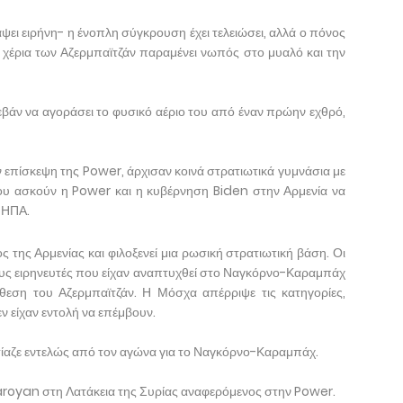
ψει ειρήνη- η ένοπλη σύγκρουση έχει τελειώσει, αλλά ο πόνος
χέρια των Αζερμπαϊτζάν παραμένει νωπός στο μυαλό και την
άν να αγοράσει το φυσικό αέριο του από έναν πρώην εχθρό,
την επίσκεψη της Power, άρχισαν κοινά στρατιωτικά γυμνάσια με
 που ασκούν η Power και η κυβέρνηση Biden στην Αρμενία να
 ΗΠΑ.
ς της Αρμενίας και φιλοξενεί μια ρωσική στρατιωτική βάση. Οι
υς ειρηνευτές που είχαν αναπτυχθεί στο Ναγκόρνο-Καραμπάχ
εση του Αζερμπαϊτζάν. Η Μόσχα απέρριψε τις κατηγορίες,
ν είχαν εντολή να επέμβουν.
σίαζε εντελώς από τον αγώνα για το Ναγκόρνο-Καραμπάχ.
aroyan στη Λατάκεια της Συρίας αναφερόμενος στην Power.