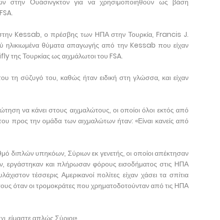
ίων στην Ουάσινγκτον για να χρησιμοποιηθούν ως βάση
FSA.
στην Kessab, ο πρέσβης των ΗΠΑ στην Τουρκία, Francis J.
λύ ηλικιωμένα θύματα απαγωγής από την Kessab που είχαν
fly της Τουρκίας ως αιχμάλωτοι του FSA.
ου τη σύζυγό του, καθώς ήταν ειδική στη γλώσσα, και είχαν
τηση να κάνει στους αιχμαλώτους, οι οποίοι όλοι εκτός από
ου προς την ομάδα των αιχμαλώτων ήταν: «Είναι κανείς από
θμό διπλών υπηκόων, Σύριων εκ γενετής, οι οποίοι απέκτησαν
αν, εργάστηκαν και πλήρωσαν φόρους εισοδήματος στις ΗΠΑ
λάχιστον τέσσερις Αμερικανοί πολίτες είχαν χάσει τα σπίτια
ς τους όταν οι τρομοκράτες που χρηματοδοτούνταν από τις ΗΠΑ
ι, είμαστε απλώς Σύριοι».