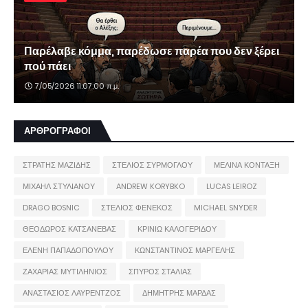
Παρέλαβε κόμμα, παρέδωσε παρέα που δεν ξέρει
πού πάει
7/05/2026 11:07:00 π.μ.
ΑΡΘΡΟΓΡΑΦΟΙ
ΣΤΡΑΤΗΣ ΜΑΖΙΔΗΣ
ΣΤΕΛΙΟΣ ΣΥΡΜΟΓΛΟΥ
ΜΕΛΙΝΑ ΚΟΝΤΑΞΗ
ΜΙΧΑΗΛ ΣΤΥΛΙΑΝΟΥ
ANDREW KORYBKO
LUCAS LEIROZ
DRAGO BOSNIC
ΣΤΕΛΙΟΣ ΦΕΝΕΚΟΣ
MICHAEL SNYDER
ΘΕΟΔΩΡΟΣ ΚΑΤΣΑΝΕΒΑΣ
ΚΡΙΝΙΩ ΚΑΛΟΓΕΡΙΔΟΥ
ΕΛΕΝΗ ΠΑΠΑΔΟΠΟΥΛΟΥ
ΚΩΝΣΤΑΝΤΙΝΟΣ ΜΑΡΓΕΛΗΣ
ΖΑΧΑΡΙΑΣ ΜΥΤΙΛΗΝΙΟΣ
ΣΠΥΡΟΣ ΣΤΑΛΙΑΣ
ΑΝΑΣΤΑΣΙΟΣ ΛΑΥΡΕΝΤΖΟΣ
ΔΗΜΗΤΡΗΣ ΜΑΡΔΑΣ