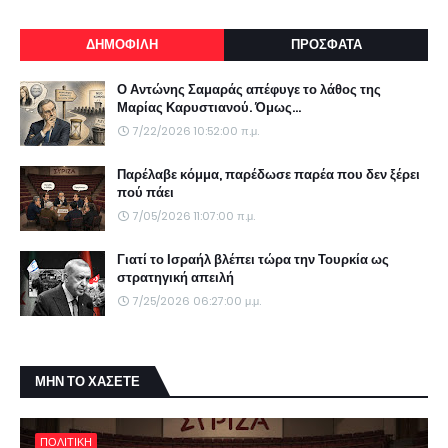
ΔΗΜΟΦΙΛΗ
ΠΡΟΣΦΑΤΑ
Ο Αντώνης Σαμαράς απέφυγε το λάθος της
Μαρίας Καρυστιανού. Όμως...
7/22/2026 10:52:00 π.μ.
Παρέλαβε κόμμα, παρέδωσε παρέα που δεν ξέρει
πού πάει
7/05/2026 11:07:00 π.μ.
Γιατί το Ισραήλ βλέπει τώρα την Τουρκία ως
στρατηγική απειλή
7/25/2026 06:27:00 μ.μ.
ΜΗΝ ΤΟ ΧΑΣΕΤΕ
ΠΟΛΙΤΙΚΗ