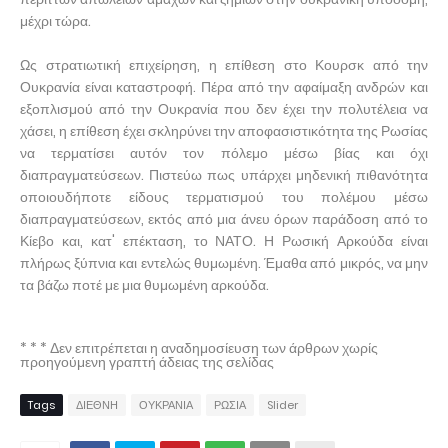
μέχρι τώρα.
Ως στρατιωτική επιχείρηση, η επίθεση στο Κουρσκ από την
Ουκρανία είναι καταστροφή. Πέρα από την αφαίμαξη ανδρών και
εξοπλισμού από την Ουκρανία που δεν έχει την πολυτέλεια να
χάσει, η επίθεση έχει σκληρύνει την αποφασιστικότητα της Ρωσίας
να τερματίσει αυτόν τον πόλεμο μέσω βίας και όχι
διαπραγματεύσεων. Πιστεύω πως υπάρχει μηδενική πιθανότητα
οποιουδήποτε είδους τερματισμού του πολέμου μέσω
διαπραγματεύσεων, εκτός από μια άνευ όρων παράδοση από το
Κίεβο και, κατ' επέκταση, το ΝΑΤΟ. Η Ρωσική Αρκούδα είναι
πλήρως ξύπνια και εντελώς θυμωμένη. Έμαθα από μικρός, να μην
τα βάζω ποτέ με μια θυμωμένη αρκούδα.
* * * Δεν επιτρέπεται η αναδημοσίευση των άρθρων χωρίς
προηγούμενη γραπτή άδειας της σελίδας
Tags
ΔΙΕΘΝΗ
ΟΥΚΡΑΝΙΑ
ΡΩΣΙΑ
Slider