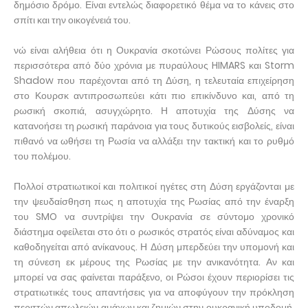
δημόσιο δρόμο. Είναι εντελώς διαφορετικό θέμα να το κάνεις στο
σπίτι και την οικογένειά του.
νώ είναι αλήθεια ότι η Ουκρανία σκοτώνει Ρώσους πολίτες για
περισσότερα από δύο χρόνια με πυραύλους HIMARS και Storm
Shadow που παρέχονται από τη Δύση, η τελευταία επιχείρηση
στο Κουρσκ αντιπροσωπεύει κάτι πιο επικίνδυνο και, από τη
ρωσική σκοπιά, ασυγχώρητο. Η αποτυχία της Δύσης να
κατανοήσει τη ρωσική παράνοια για τους δυτικούς εισβολείς, είναι
πιθανό να ωθήσει τη Ρωσία να αλλάξει την τακτική και το ρυθμό
του πολέμου.
Πολλοί στρατιωτικοί και πολιτικοί ηγέτες στη Δύση εργάζονται με
την ψευδαίσθηση πως η αποτυχία της Ρωσίας από την έναρξη
του SMO να συντρίψει την Ουκρανία σε σύντομο χρονικό
διάστημα οφείλεται στο ότι ο ρωσικός στρατός είναι αδύναμος και
καθοδηγείται από ανίκανους. Η Δύση μπερδεύει την υπομονή και
τη σύνεση εκ μέρους της Ρωσίας με την ανικανότητα. Αν και
μπορεί να σας φαίνεται παράξενο, οι Ρώσοι έχουν περιορίσει τις
στρατιωτικές τους απαντήσεις για να αποφύγουν την πρόκληση
περιττών απωλειών αμάχων και ζημιών στην ουκρανική υποδομή,