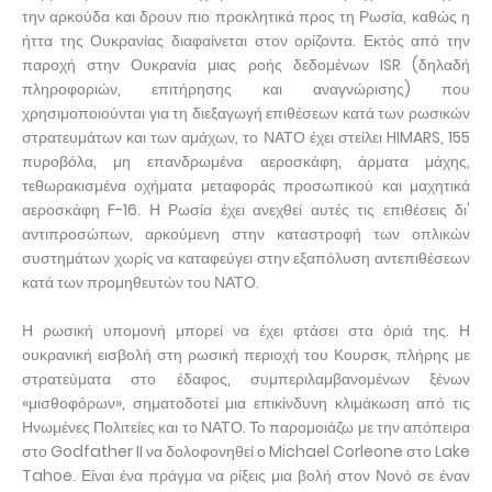
την αρκούδα και δρουν πιο προκλητικά προς τη Ρωσία, καθώς η
ήττα της Ουκρανίας διαφαίνεται στον ορίζοντα. Εκτός από την
παροχή στην Ουκρανία μιας ροής δεδομένων ISR (δηλαδή
πληροφοριών, επιτήρησης και αναγνώρισης) που
χρησιμοποιούνται για τη διεξαγωγή επιθέσεων κατά των ρωσικών
στρατευμάτων και των αμάχων, το ΝΑΤΟ έχει στείλει HIMARS, 155
πυροβόλα, μη επανδρωμένα αεροσκάφη, άρματα μάχης,
τεθωρακισμένα οχήματα μεταφοράς προσωπικού και μαχητικά
αεροσκάφη F-16. Η Ρωσία έχει ανεχθεί αυτές τις επιθέσεις δι'
αντιπροσώπων, αρκούμενη στην καταστροφή των οπλικών
συστημάτων χωρίς να καταφεύγει στην εξαπόλυση αντεπιθέσεων
κατά των προμηθευτών του ΝΑΤΟ.
Η ρωσική υπομονή μπορεί να έχει φτάσει στα όριά της. Η
ουκρανική εισβολή στη ρωσική περιοχή του Κουρσκ, πλήρης με
στρατεύματα στο έδαφος, συμπεριλαμβανομένων ξένων
«μισθοφόρων», σηματοδοτεί μια επικίνδυνη κλιμάκωση από τις
Ηνωμένες Πολιτείες και το ΝΑΤΟ. Το παρομοιάζω με την απόπειρα
στο Godfather II να δολοφονηθεί ο Michael Corleone στο Lake
Tahoe. Είναι ένα πράγμα να ρίξεις μια βολή στον Νονό σε έναν