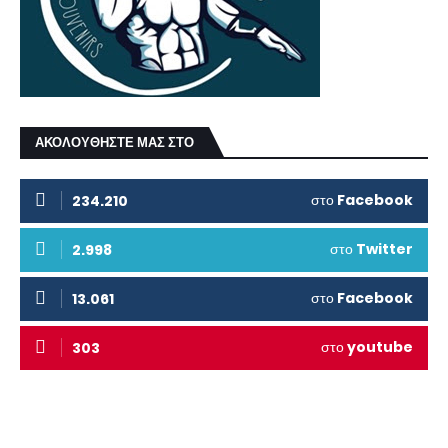
ΑΚΟΛΟΥΘΗΣΤΕ ΜΑΣ ΣΤΟ
στο
Facebook
234.210
στο
Twitter
2.998
στο
Facebook
13.061
στο
youtube
303