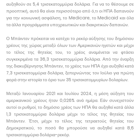
αυξηθούν σε 5,4 τρισεκατομμύρια δολάρια. Για να το θέσουμε σε
προοπτική, αυτό θα είναι περισσότερο από ό,τι οι ΗΠΑ δαπανούν
για την κοινωνική ασφάλιση, το Medicare, το Medicaid και όλα
τα άλλα προγράμματα υποχρεωτικών και διακριτικών δαπανών.
Ο Μπάιντεν πρόκειται να κατέχει το ρεκόρ αύξησης του δημόσιου
χρέους της χώρας μεταξύ όλων των Αμερικανών ηγετών και μέχρι
το τέλος της θητείας του, το χρέος αναμένεται να φτάσει
συγκεκριμένα τα 36,3 τρισεκατομμύρια δολάρια. Από την έναρξη
της διακυβέρνησης Μπάιντεν, το χρέος των ΗΠΑ έχει αυξηθεί κατά
7,3 τρισεκατομμύρια δολάρια, ξεπερνώντας τον Ιούλιο για πρώτη
φορά στην ιστορία το όριο των 35 τρισεκατομμυρίων δολαρίων.
Μεταξύ Ιανουαρίου 2021 και Ιουλίου 2024, η μέση αύξηση του
αμερικανικού χρέους ήταν 0,026% ανά ημέρα. Εάν συνεχιστούν
αυτοί οι ρυθμοί, το δημόσιο χρέος των ΗΠΑ θα αυξηθεί κατά άλλα
1,3 τρισεκατομμύρια δολάρια μέχρι το τέλος της θητείας του
Μπάιντεν. Έτσι, μέχρι το τέλος της τετραετούς θητείας του
Δημοκρατικού, το ποσό θα μπορούσε να αυξηθεί κατά 8,6
τρισεκατομμύρια δολάρια-ρεκόρ.