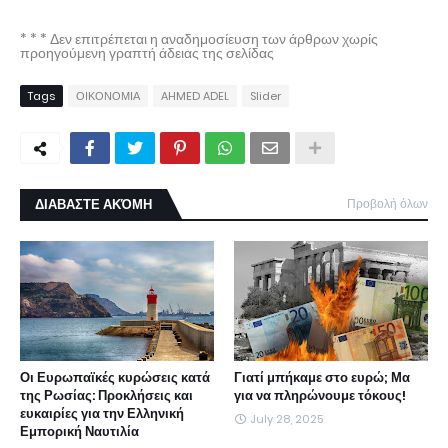
* * * Δεν επιτρέπεται η αναδημοσίευση των άρθρων χωρίς
προηγούμενη γραπτή άδειας της σελίδας
Tags
ΟΙΚΟΝΟΜΙΑ
AHMED ADEL
Slider
ΔΙΑΒΑΣΤΕ ΑΚΌΜΗ
Προβολή όλων
Οι Ευρωπαϊκές κυρώσεις κατά
Γιατί μπήκαμε στο ευρώ; Μα
της Ρωσίας: Προκλήσεις και
για να πληρώνουμε τόκους!
ευκαιρίες για την Ελληνική
July 28, 2025
Εμπορική Ναυτιλία