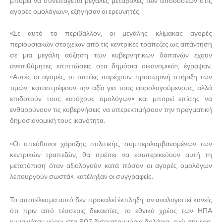
μπορεί να συνεπάγεται μεγάλες μεταβολές των αποδόσεων στις
αγορές ομολόγων», εξήγησαν οι ερευνητές.
«Σε αυτό το περιβάλλον, οι μεγάλης κλίμακας αγορές
περιουσιακών στοιχείων από τις κεντρικές τράπεζες ως απάντηση
σε μια μεγάλη αύξηση των κυβερνητικών δαπανών έχουν
ανεπιθύμητες επιπτώσεις στα δημόσια οικονομικά», έγραψαν.
«Αυτές οι αγορές, οι οποίες παρέχουν προσωρινή στήριξη των
τιμών, καταστρέφουν την αξία για τους φορολογούμενους, αλλά
επιδοτούν τους κατόχους ομολόγων» και μπορεί επίσης να
ενθαρρύνουν τις κυβερνήσεις να υπερεκτιμήσουν την πραγματική
δημοσιονομική τους ικανότητα.
«Οι υπεύθυνοι χάραξης πολιτικής, συμπεριλαμβανομένων των
κεντρικών τραπεζών, θα πρέπει να εσωτερικεύουν αυτή τη
μετατόπιση όταν αξιολογούν κατά πόσον οι αγορές ομολόγων
λειτουργούν σωστά», κατέληξαν οι συγγραφείς.
Το αποτέλεσμα αυτό δεν προκαλεί έκπληξη, αν αναλογιστεί κανείς
ότι πριν από τέσσερις δεκαετίες, το εθνικό χρέος των ΗΠΑ
κυμαινόταν γύρω στα 907 δισεκατομμύρια δολάρια, ενώ σήμερα,