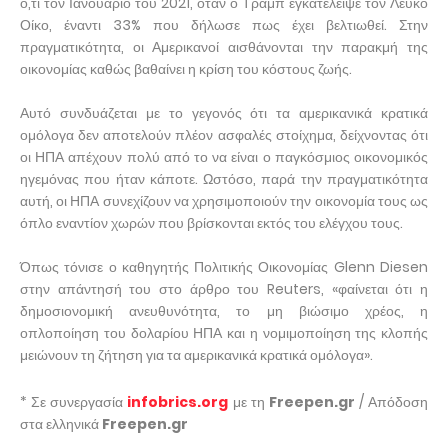
ό,τι τον Ιανουάριο του 2021, όταν ο Τραμπ εγκατέλειψε τον Λευκό
Οίκο, έναντι 33% που δήλωσε πως έχει βελτιωθεί. Στην
πραγματικότητα, οι Αμερικανοί αισθάνονται την παρακμή της
οικονομίας καθώς βαθαίνει η κρίση του κόστους ζωής.
Αυτό συνδυάζεται με το γεγονός ότι τα αμερικανικά κρατικά
ομόλογα δεν αποτελούν πλέον ασφαλές στοίχημα, δείχνοντας ότι
οι ΗΠΑ απέχουν πολύ από το να είναι ο παγκόσμιος οικονομικός
ηγεμόνας που ήταν κάποτε. Ωστόσο, παρά την πραγματικότητα
αυτή, οι ΗΠΑ συνεχίζουν να χρησιμοποιούν την οικονομία τους ως
όπλο εναντίον χωρών που βρίσκονται εκτός του ελέγχου τους.
Όπως τόνισε ο καθηγητής Πολιτικής Οικονομίας Glenn Diesen
στην απάντησή του στο άρθρο του Reuters, «φαίνεται ότι η
δημοσιονομική ανευθυνότητα, το μη βιώσιμο χρέος, η
οπλοποίηση του δολαρίου ΗΠΑ και η νομιμοποίηση της κλοπής
μειώνουν τη ζήτηση για τα αμερικανικά κρατικά ομόλογα».
* Σε συνεργασία
infobrics.org
με τη
Freepen.gr
/ Απόδοση
στα ελληνικά
Freepen.gr