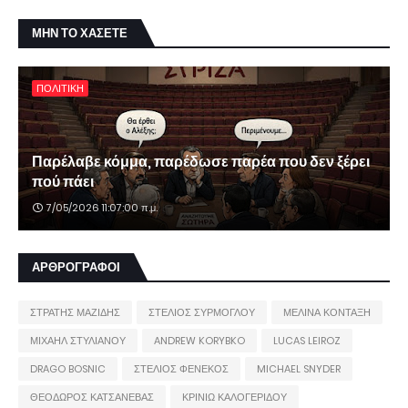
ΜΗΝ ΤΟ ΧΑΣΕΤΕ
ΠΟΛΙΤΙΚΗ
Παρέλαβε κόμμα, παρέδωσε παρέα που δεν ξέρει
πού πάει
7/05/2026 11:07:00 π.μ.
ΑΡΘΡΟΓΡΑΦΟΙ
ΣΤΡΑΤΗΣ ΜΑΖΙΔΗΣ
ΣΤΕΛΙΟΣ ΣΥΡΜΟΓΛΟΥ
ΜΕΛΙΝΑ ΚΟΝΤΑΞΗ
ΜΙΧΑΗΛ ΣΤΥΛΙΑΝΟΥ
ANDREW KORYBKO
LUCAS LEIROZ
DRAGO BOSNIC
ΣΤΕΛΙΟΣ ΦΕΝΕΚΟΣ
MICHAEL SNYDER
ΘΕΟΔΩΡΟΣ ΚΑΤΣΑΝΕΒΑΣ
ΚΡΙΝΙΩ ΚΑΛΟΓΕΡΙΔΟΥ