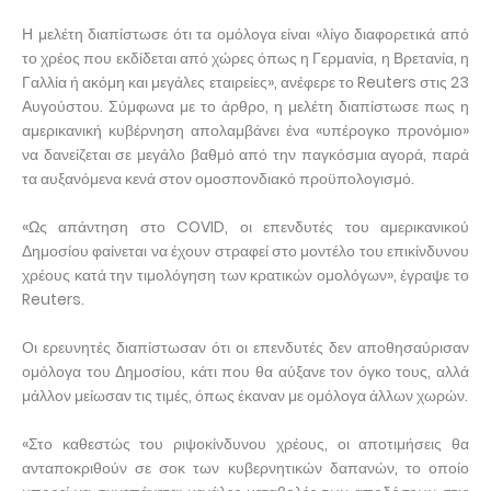
Η μελέτη διαπίστωσε ότι τα ομόλογα είναι «λίγο διαφορετικά από
το χρέος που εκδίδεται από χώρες όπως η Γερμανία, η Βρετανία, η
Γαλλία ή ακόμη και μεγάλες εταιρείες», ανέφερε το Reuters στις 23
Αυγούστου. Σύμφωνα με το άρθρο, η μελέτη διαπίστωσε πως η
αμερικανική κυβέρνηση απολαμβάνει ένα «υπέρογκο προνόμιο»
να δανείζεται σε μεγάλο βαθμό από την παγκόσμια αγορά, παρά
τα αυξανόμενα κενά στον ομοσπονδιακό προϋπολογισμό.
«Ως απάντηση στο COVID, οι επενδυτές του αμερικανικού
Δημοσίου φαίνεται να έχουν στραφεί στο μοντέλο του επικίνδυνου
χρέους κατά την τιμολόγηση των κρατικών ομολόγων», έγραψε το
Reuters.
Οι ερευνητές διαπίστωσαν ότι οι επενδυτές δεν αποθησαύρισαν
ομόλογα του Δημοσίου, κάτι που θα αύξανε τον όγκο τους, αλλά
μάλλον μείωσαν τις τιμές, όπως έκαναν με ομόλογα άλλων χωρών.
«Στο καθεστώς του ριψοκίνδυνου χρέους, οι αποτιμήσεις θα
ανταποκριθούν σε σοκ των κυβερνητικών δαπανών, το οποίο