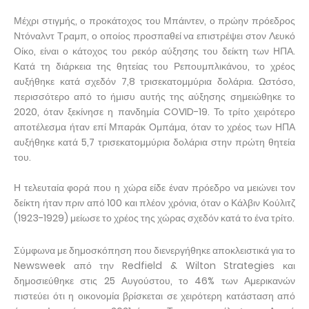
Μέχρι στιγμής, ο προκάτοχος του Μπάιντεν, ο πρώην πρόεδρος
Ντόναλντ Τραμπ, ο οποίος προσπαθεί να επιστρέψει στον Λευκό
Οίκο, είναι ο κάτοχος του ρεκόρ αύξησης του δείκτη των ΗΠΑ.
Κατά τη διάρκεια της θητείας του Ρεπουμπλικάνου, το χρέος
αυξήθηκε κατά σχεδόν 7,8 τρισεκατομμύρια δολάρια. Ωστόσο,
περισσότερο από το ήμισυ αυτής της αύξησης σημειώθηκε το
2020, όταν ξεκίνησε η πανδημία COVID-19. Το τρίτο χειρότερο
αποτέλεσμα ήταν επί Μπαράκ Ομπάμα, όταν το χρέος των ΗΠΑ
αυξήθηκε κατά 5,7 τρισεκατομμύρια δολάρια στην πρώτη θητεία
του.
Η τελευταία φορά που η χώρα είδε έναν πρόεδρο να μειώνει τον
δείκτη ήταν πριν από 100 και πλέον χρόνια, όταν ο Κάλβιν Κούλιτζ
(1923-1929) μείωσε το χρέος της χώρας σχεδόν κατά το ένα τρίτο.
Σύμφωνα με δημοσκόπηση που διενεργήθηκε αποκλειστικά για το
Newsweek από την Redfield & Wilton Strategies και
δημοσιεύθηκε στις 25 Αυγούστου, το 46% των Αμερικανών
πιστεύει ότι η οικονομία βρίσκεται σε χειρότερη κατάσταση από