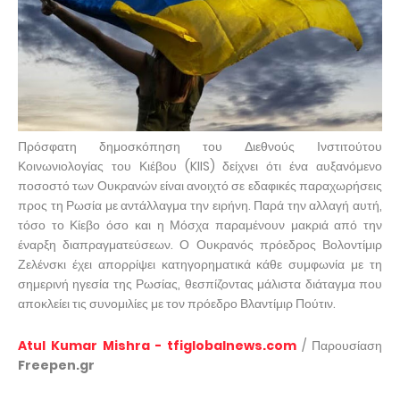
Πρόσφατη δημοσκόπηση του Διεθνούς Ινστιτούτου
Κοινωνιολογίας του Κιέβου (KIIS) δείχνει ότι ένα αυξανόμενο
ποσοστό των Ουκρανών είναι ανοιχτό σε εδαφικές παραχωρήσεις
προς τη Ρωσία με αντάλλαγμα την ειρήνη. Παρά την αλλαγή αυτή,
τόσο το Κίεβο όσο και η Μόσχα παραμένουν μακριά από την
έναρξη διαπραγματεύσεων. Ο Ουκρανός πρόεδρος Βολοντίμιρ
Ζελένσκι έχει απορρίψει κατηγορηματικά κάθε συμφωνία με τη
σημερινή ηγεσία της Ρωσίας, θεσπίζοντας μάλιστα διάταγμα που
αποκλείει τις συνομιλίες με τον πρόεδρο Βλαντίμιρ Πούτιν.
Atul Kumar Mishra - tfiglobalnews.com
/ Παρουσίαση
Freepen.gr