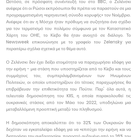
Ωστόσο, σε πρόσφατη συνέντευξή του στο BBC, ο Ζελένσκι
ανέφερε ότι οι Ρώσοι εκπρόσωποι θα πρέπει να παραστούν σε μια
προγραμματισμένη «ειρηνευτική σύνοδο κορυφής» τον Νοέμβριο.
Ανέφερε ότι αν η Μόσχα ήταν πρόθυμη να συζητήσει ένα σχέδιο
για τον τερματισμό του πολέμου σύμφωνα με τον Καταστατικό
Χάρτη του ΟΗΕ, το Κίεβο θα ήταν ανοιχτό σε διάλογο. Το
Newsweek επικοινώνησε με το γραφείο του Zelensky για
περαιτέρω σχόλια σχετικά με το θέμα αυτό.
Ο Ζελένσκι δεν έχει δείξει ετοιμότητα να παραχωρήσει εδάφη για
την ειρήνη - μια στάση που υποστηρίζεται από το Κίεβο και τους
συμμάχους του, συμπεριλαμβανομένων των Ηνωμένων
Πολιτειών, οι οποίοι υποστηρίζουν ότι τέτοιες παραχωρήσεις θα
επιβράβευαν την επιθετικότητα του Πούτιν. Παρ' όλα αυτά, η
τελευταία δημοσκόπηση του KIIS, η οποία παρακολουθεί τις
ουκρανικές στάσεις από τον Μάιο του 2022, υποδηλώνει μια
μεταβαλλόμενη προοπτική μεταξύ του πληθυσμού.
Η δημοσκόπηση αποκαλύπτει ότι το 32% των Ουκρανών θα
δεχόταν να εγκαταλείψει εδάφη για να «επιτύχει την ειρήνη και να
διατηρήσει την ανεξαρτησία», ποσοστό αυξημένο από το 26% τον