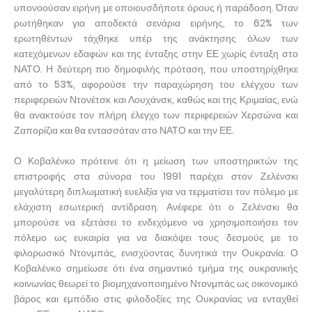
υπονοούσαν ειρήνη με οποιουσδήποτε όρους ή παράδοση. Όταν
ρωτήθηκαν για αποδεκτά σενάρια ειρήνης, το 62% των
ερωτηθέντων τάχθηκε υπέρ της ανάκτησης όλων των
κατεχόμενων εδαφών και της ένταξης στην ΕΕ χωρίς ένταξη στο
ΝΑΤΟ. Η δεύτερη πιο δημοφιλής πρόταση, που υποστηρίχθηκε
από το 53%, αφορούσε την παραχώρηση του ελέγχου των
περιφερειών Ντονέτσκ και Λουχάνσκ, καθώς και της Κριμαίας, ενώ
θα ανακτούσε τον πλήρη έλεγχο των περιφερειών Χερσώνα και
Ζαπορίζια και θα εντασσόταν στο ΝΑΤΟ και την ΕΕ.
Ο Κοβαλένκο πρότεινε ότι η μείωση των υποστηρικτών της
επιστροφής στα σύνορα του 1991 παρέχει στον Ζελένσκι
μεγαλύτερη διπλωματική ευελιξία για να τερματίσει τον πόλεμο με
ελάχιστη εσωτερική αντίδραση. Ανέφερε ότι ο Ζελένσκι θα
μπορούσε να εξετάσει το ενδεχόμενο να χρησιμοποιήσει τον
πόλεμο ως ευκαιρία για να διακόψει τους δεσμούς με το
φιλορωσικό Ντονμπάς, ενισχύοντας δυνητικά την Ουκρανία. Ο
Κοβαλένκο σημείωσε ότι ένα σημαντικό τμήμα της ουκρανικής
κοινωνίας θεωρεί το βιομηχανοποιημένο Ντονμπάς ως οικονομικό
βάρος και εμπόδιο στις φιλοδοξίες της Ουκρανίας να ενταχθεί