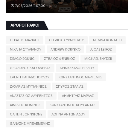
7/05/2026 11:07:00 π.μ.
ΑΡΘΡΟΓΡΑΦΟΙ
ΣΤΡΑΤΗΣ ΜΑΖΙΔΗΣ
ΣΤΕΛΙΟΣ ΣΥΡΜΟΓΛΟΥ
ΜΕΛΙΝΑ ΚΟΝΤΑΞΗ
ΜΙΧΑΗΛ ΣΤΥΛΙΑΝΟΥ
ANDREW KORYBKO
LUCAS LEIROZ
DRAGO BOSNIC
ΣΤΕΛΙΟΣ ΦΕΝΕΚΟΣ
MICHAEL SNYDER
ΘΕΟΔΩΡΟΣ ΚΑΤΣΑΝΕΒΑΣ
ΚΡΙΝΙΩ ΚΑΛΟΓΕΡΙΔΟΥ
ΕΛΕΝΗ ΠΑΠΑΔΟΠΟΥΛΟΥ
ΚΩΝΣΤΑΝΤΙΝΟΣ ΜΑΡΓΕΛΗΣ
ΖΑΧΑΡΙΑΣ ΜΥΤΙΛΗΝΙΟΣ
ΣΠΥΡΟΣ ΣΤΑΛΙΑΣ
ΑΝΑΣΤΑΣΙΟΣ ΛΑΥΡΕΝΤΖΟΣ
ΔΗΜΗΤΡΗΣ ΜΑΡΔΑΣ
ΑΙΜΙΛΙΟΣ ΚΟΜΙΝΗΣ
ΚΩΝΣΤΑΝΤΙΝΟΣ ΚΟΥΣΑΝΤΑΣ
CAITLIN JOHNSTONE
ΑΘΗΝΑ ΑΝΤΩΝΙΑΔΟΥ
ΘΑΝΑΣΗΣ ΜΠΕΛΕΜΕΜΗΣ