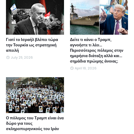
Γιατί το Ισραήλ βλέπει τώρα
Δείτε τι κάνει ο Τραμπ,
την Τουρκία ως στρατηγική
αγνοήστε τι λέει...
απειλή
Περισσότερος πόλεμος στην
ημερήσια διάταξη αλλά και...
July 25, 2026
σημάδια πρώιμης άνοιας;
April 16, 2026
Ο πόλεμος του Τραμπ είναι ένα
δώρο για τους
σκληροπυρηνικούς του Ιράν