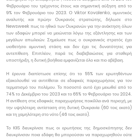
Φεβρουάριο του τρέχοντος έτους και σημαντική αύξηση από το
9% τον Φεβρουάριο του 2023. Ο Viktor Kovalenko, αμυντικός
αναλυτής και πρώην Ουκρανός στρατιώτης, δήλωσε στο
Newsweek πως το ηθικό των Ουκρανών για την ανάκτηση όλων
των εδαφών μπορεί να μειώνεται λόγω της εξάντλησης και των
μεγάλων απωλειών. Σημείωσε πως ο ουκρανικός στρατός έχει
υιοθετήσει αμυντική στάση και δεν έχει τις δυνατότητες για
αντεπίθεση. Επιπλέον, παρά τις διαβεβαιώσεις για σταθερή
υποστήριξη, η δυτική βοήθεια εμφανίζεται όλο και πιο αβέβαιη.
Η έρευνα διαπίστωσε επίσης ότι το 55% των ερωτηθέντων
εξακολουθεί να αντιτίθεται σε εδαφικές παραχωρήσεις για τον
τερματισμό του πολέμου. Το ποσοστό αυτό έχει μειωθεί από το
74% το Δεκέμβριο του 2023 και το 65% το Φεβρουάριο του 2024.
Η αντίθεση στις εδαφικές παραχωρήσεις ποικίλλει ανά περιοχή, με
την υψηλότερη αντίσταση στη δυτική Ουκρανία (60 τοις εκατό)
και τη χαμηλότερη στο νότο (46 τοις εκατό).
Το KIIS διευκρίνισε πως οι ερωτήσεις της δημοσκόπησης δεν
διευκρίνισαν ποια εδάφη θα μπορούσαν να παραχωρηθούν ούτε