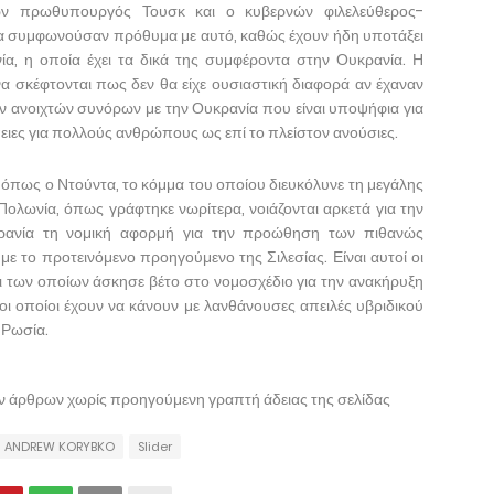
φων πρωθυπουργός Τουσκ και ο κυβερνών φιλελεύθερος-
α συμφωνούσαν πρόθυμα με αυτό, καθώς έχουν ήδη υποτάξει
α, η οποία έχει τα δικά της συμφέροντα στην Ουκρανία. Η
να σκέφτονται πως δεν θα είχε ουσιαστική διαφορά αν έχαναν
ν ανοιχτών συνόρων με την Ουκρανία που είναι υποψήφια για
πειες για πολλούς ανθρώπους ως επί το πλείστον ανούσιες.
 όπως ο Ντούντα, το κόμμα του οποίου διευκόλυνε τη μεγάλης
λωνία, όπως γράφτηκε νωρίτερα, νοιάζονται αρκετά για την
ρανία τη νομική αφορμή για την προώθηση των πιθανώς
ε το προτεινόμενο προηγούμενο της Σιλεσίας. Είναι αυτοί οι
ει των οποίων άσκησε βέτο στο νομοσχέδιο για την ανακήρυξη
οι οποίοι έχουν να κάνουν με λανθάνουσες απειλές υβριδικού
 Ρωσία.
ων άρθρων χωρίς προηγούμενη γραπτή άδειας της σελίδας
ANDREW KORYBKO
Slider