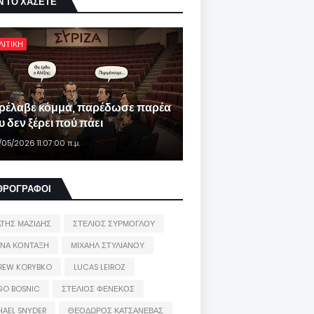
Ν ΤΟ ΧΑΣΕΤΕ
ΛΙΤΙΚΗ
ρέλαβε κόμμα, παρέδωσε παρέα
 δεν ξέρει πού πάει
/05/2026 11:07:00 π.μ.
ΘΡΟΓΡΑΦΟΙ
ΑΤΗΣ ΜΑΖΙΔΗΣ
ΣΤΕΛΙΟΣ ΣΥΡΜΟΓΛΟΥ
ΙΝΑ ΚΟΝΤΑΞΗ
ΜΙΧΑΗΛ ΣΤΥΛΙΑΝΟΥ
REW KORYBKO
LUCAS LEIROZ
GO BOSNIC
ΣΤΕΛΙΟΣ ΦΕΝΕΚΟΣ
HAEL SNYDER
ΘΕΟΔΩΡΟΣ ΚΑΤΣΑΝΕΒΑΣ