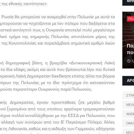
ΜΗ
 της εθνικής ταυτότητας».
 η Ρωσία θα μπορούσε να αναμειχθεί στην Πολωνία με αυτά τα
ΠΟ
 μπορούσαν να «σχετίζονται με τον πόλεμο που διεξάγεται στα
πειστικά αντιληπτό πως η Ουκρανία αποτελεί πολύ μεγαλύτερο
ολικό τμήμα της σημερινής Πολωνίας αποτελούσε μέρος της
 της Κοινοπολιτείας και περιελάμβανε σημαντικό αριθμό λαών
Πα
που
7
ρκή δημογραφική βάση, η βραχύβια «Δυτικοουκρανική Λαϊκή
α ίδια εδάφη, ακόμη και αυτά που βρίσκονται λίγο πιο δυτικά
ρανική Λαϊκή Δημοκρατία» διεκδίκησε επίσης άλλα πιο βόρεια
ΑΡ
όρων της Πολωνίας με το ίδιο πρόσχημα ότι κατοικούνταν
ωρούσε περισσότερο Ουκρανούς παρά Πολωνούς.
ΣΤΡ
ικής Δημοκρατίας, έγιναν προσπάθειες (σε μεγάλο βαθμό
ΜΕΛ
νοί (ορισμένοι από τους οποίους αργότερα τρομοκρατούσαν
AND
νέχεια πολλοί ανταλλάχθηκαν με την ΕΣΣΔ για Πολωνούς που
ν αλλαγή των συνόρων από τον Β' Παγκόσμιο Πόλεμο. Άλλες
DRA
αι τη Λιθουανία, καθώς και η εκδίωξη των Γερμανών, οδήγησαν
MIC