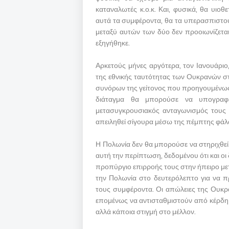
καταναλωτές κ.ο.κ. Και, φυσικά, θα υιο
αυτά τα συμφέροντα, θα τα υπερασπιστο
μεταξύ αυτών των δύο δεν προοιωνίζεται
εξηγήθηκε.
Αρκετούς μήνες αργότερα, τον Ιανουάριο
της εθνικής ταυτότητας των Ουκρανών σ
συνόρων της γείτονος που προηγουμένως 
διάταγμα θα μπορούσε να υπογραφ
μετασυγκρουσιακός ανταγωνισμός τους ε
απειληθεί σίγουρα μέσω της πέμπτης φά
Η Πολωνία δεν θα μπορούσε να στηριχθεί
αυτή την περίπτωση, δεδομένου ότι και ο
προπύργιο επιρροής τους στην ήπειρο με
την Πολωνία στο δευτερόλεπτο για να 
τους συμφέροντα. Οι απώλειες της Ουκρ
επομένως να αντισταθμιστούν από κέρδη 
αλλά κάποια στιγμή στο μέλλον.