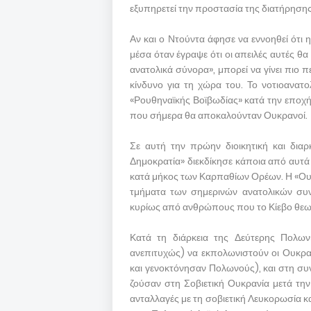
εξυπηρετεί την προστασία της διατήρησης
Αν και ο Ντούντα άφησε να εννοηθεί ότι
μέσα όταν έγραψε ότι οι απειλές αυτές θα
ανατολικά σύνορα», μπορεί να γίνει πιο 
κίνδυνο για τη χώρα του. Το νοτιοανατ
«Ρουθηναϊκής Βοϊβωδίας» κατά την εποχή
που σήμερα θα αποκαλούνταν Ουκρανοί.
Σε αυτή την πρώην διοικητική και δια
Δημοκρατία» διεκδίκησε κάποια από αυτά τ
κατά μήκος των Καρπαθίων Ορέων. Η «Ουκ
τμήματα των σημερινών ανατολικών συν
κυρίως από ανθρώπους που το Κίεβο θε
Κατά τη διάρκεια της Δεύτερης Πολων
ανεπιτυχώς) να εκπολωνιστούν οι Ουκρα
και γενοκτόνησαν Πολωνούς), και στη συ
ζούσαν στη Σοβιετική Ουκρανία μετά τη
ανταλλαγές με τη σοβιετική Λευκορωσία κ