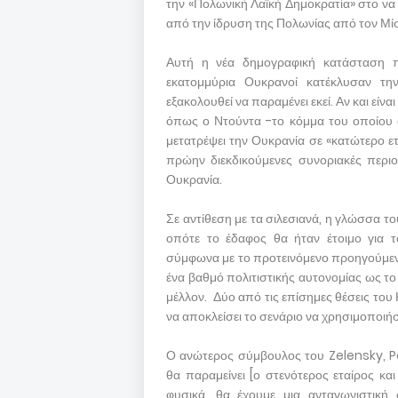
την «Πολωνική Λαϊκή Δημοκρατία» στο να
από την ίδρυση της Πολωνίας από τον Μίσ
Αυτή η νέα δημογραφική κατάσταση πα
εκατομμύρια Ουκρανοί κατέκλυσαν τη
εξακολουθεί να παραμένει εκεί. Αν και εί
όπως ο Ντούντα -το κόμμα του οποίου 
μετατρέψει την Ουκρανία σε «κατώτερο ε
πρώην διεκδικούμενες συνοριακές περι
Ουκρανία.
Σε αντίθεση με τα σιλεσιανά, η γλώσσα τ
οπότε το έδαφος θα ήταν έτοιμο για 
σύμφωνα με το προτεινόμενο προηγούμενο 
ένα βαθμό πολιτιστικής αυτονομίας ως τ
μέλλον. Δύο από τις επίσημες θέσεις του 
να αποκλείσει το σενάριο να χρησιμοποιήσε
Ο ανώτερος σύμβουλος του Zelensky, P
θα παραμείνει [ο στενότερος εταίρος και
φυσικά, θα έχουμε μια ανταγωνιστική 