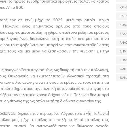
 γίνει το πρώτο εθνοθρησκευτικά ομοιογενές πολωνικό κράτος
κο Α΄ το 966.
ΚΡΙΝ
ΕΛΕ
ρέμεινε σε ισχύ μέχρι το 2022, μετά την οποία μερικά
ΚΩΝ
ν Πολωνία, ένας σημαντικός αριθμός από τους οποίους
ναι διασκορπισμένοι σε όλη τη χώρα, υπεύθυνα μέλη του κράτους
ΖΑΧΑ
ομολογουμένως διευκόλυνε αυτή τη διαδικασία με σκοπό να
ΑΝΑ
ταίρο» του- φοβούνται ότι μπορεί να επανεγκατασταθούν στις
οχές τους και μια μέρα να ξεσηκώσουν την «ένωση» με την
ΔΗΜ
ΚΩΝ
CAIT
ους αναγνωρίζεται παγκοσμίως ως διακριτή από την πολωνική,
τους Ουκρανούς να εκμεταλλευτούν γλωσσικά προσχήματα
ΘΑΝ
των σιλεσιανών για να πείσουν το κράτος να τους επεκτείνει
ο πρώτο βήμα προς την πολιτική αυτονομία κάποια στιγμή στο
Κιέβου τον τελευταίο χρόνο δείχνουν ότι η Πολωνία δεν μπορεί
ι ο γείτονάς της ως όπλο αυτή τη διαδικασία εναντίον της.
odolyak, δήλωσε τον περασμένο Αύγουστο ότι «[η Πολωνία]
 φίλος μας] μέχρι το τέλος του πολέμου. Μετά το τέλος του,
σχέση, φυσικά, θα ανταγωνιζόμαστε για διάφορες αγορές,