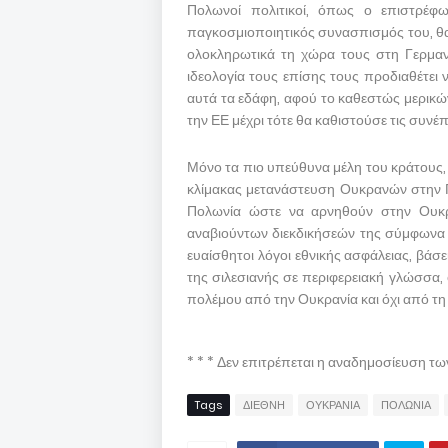
Πολωνοί πολιτικοί, όπως ο επιστρέ
παγκοσμιοποιητικός συνασπισμός του, θ
ολοκληρωτικά τη χώρα τους στη Γερμανί
ιδεολογία τους επίσης τους προδιαθέτει 
αυτά τα εδάφη, αφού το καθεστώς μερικώ
την ΕΕ μέχρι τότε θα καθιστούσε τις συνέ
Μόνο τα πιο υπεύθυνα μέλη του κράτους,
κλίμακας μετανάστευση Ουκρανών στην Πο
Πολωνία ώστε να αρνηθούν στην Ουκ
αναβιούντων διεκδικήσεών της σύμφωνα μ
ευαίσθητοι λόγοι εθνικής ασφάλειας, βάσ
της σιλεσιανής σε περιφερειακή γλώσσα, 
πολέμου από την Ουκρανία και όχι από τη
* * * Δεν επιτρέπεται η αναδημοσίευση τ
Tags
ΔΙΕΘΝΗ
ΟΥΚΡΑΝΙΑ
ΠΟΛΩΝΙΑ