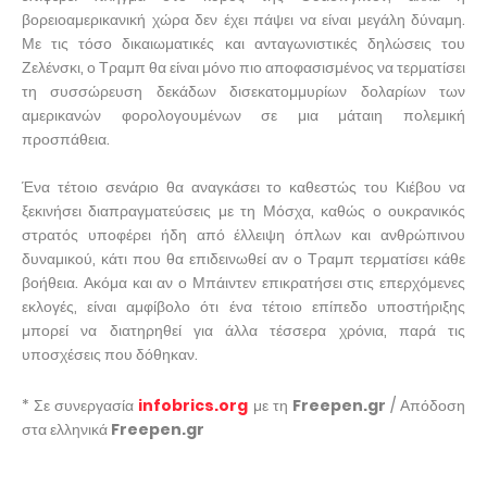
βορειοαμερικανική χώρα δεν έχει πάψει να είναι μεγάλη δύναμη.
Με τις τόσο δικαιωματικές και ανταγωνιστικές δηλώσεις του
Ζελένσκι, ο Τραμπ θα είναι μόνο πιο αποφασισμένος να τερματίσει
τη συσσώρευση δεκάδων δισεκατομμυρίων δολαρίων των
αμερικανών φορολογουμένων σε μια μάταιη πολεμική
προσπάθεια.
Ένα τέτοιο σενάριο θα αναγκάσει το καθεστώς του Κιέβου να
ξεκινήσει διαπραγματεύσεις με τη Μόσχα, καθώς ο ουκρανικός
στρατός υποφέρει ήδη από έλλειψη όπλων και ανθρώπινου
δυναμικού, κάτι που θα επιδεινωθεί αν ο Τραμπ τερματίσει κάθε
βοήθεια. Ακόμα και αν ο Μπάιντεν επικρατήσει στις επερχόμενες
εκλογές, είναι αμφίβολο ότι ένα τέτοιο επίπεδο υποστήριξης
μπορεί να διατηρηθεί για άλλα τέσσερα χρόνια, παρά τις
υποσχέσεις που δόθηκαν.
* Σε συνεργασία
infobrics.org
με τη
Freepen.gr
/ Απόδοση
στα ελληνικά
Freepen.gr