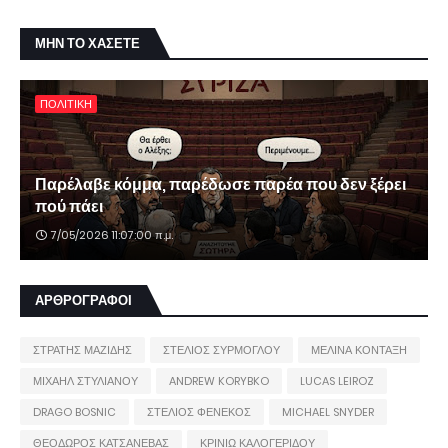
ΜΗΝ ΤΟ ΧΑΣΕΤΕ
ΠΟΛΙΤΙΚΗ
Παρέλαβε κόμμα, παρέδωσε παρέα που δεν ξέρει
πού πάει
7/05/2026 11:07:00 π.μ.
ΑΡΘΡΟΓΡΑΦΟΙ
ΣΤΡΑΤΗΣ ΜΑΖΙΔΗΣ
ΣΤΕΛΙΟΣ ΣΥΡΜΟΓΛΟΥ
ΜΕΛΙΝΑ ΚΟΝΤΑΞΗ
ΜΙΧΑΗΛ ΣΤΥΛΙΑΝΟΥ
ANDREW KORYBKO
LUCAS LEIROZ
DRAGO BOSNIC
ΣΤΕΛΙΟΣ ΦΕΝΕΚΟΣ
MICHAEL SNYDER
ΘΕΟΔΩΡΟΣ ΚΑΤΣΑΝΕΒΑΣ
ΚΡΙΝΙΩ ΚΑΛΟΓΕΡΙΔΟΥ