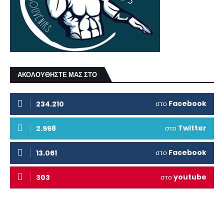
ΑΚΟΛΟΥΘΗΣΤΕ ΜΑΣ ΣΤΟ
στο
Facebook
234.210
στο
Twitter
2.998
στο
Facebook
13.061
στο
youtube
303