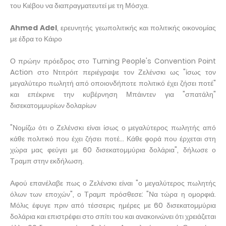
του Κιέβου να διαπραγματευτεί με τη Μόσχα.
Ahmed Adel
, ερευνητής γεωπολιτικής και πολιτικής οικονομίας
με έδρα το Κάιρο
Ο πρώην πρόεδρος στο Turning People's Convention Point
Action στο Ντιτρόιτ περιέγραψε τον Ζελένσκι ως "ίσως τον
μεγαλύτερο πωλητή από οποιονδήποτε πολιτικό έχει ζήσει ποτέ"
και επέκρινε την κυβέρνηση Μπάιντεν για "σπατάλη"
δισεκατομμυρίων δολαρίων
"Νομίζω ότι ο Ζελένσκι είναι ίσως ο μεγαλύτερος πωλητής από
κάθε πολιτικό που έχει ζήσει ποτέ... Κάθε φορά που έρχεται στη
χώρα μας φεύγει με 60 δισεκατομμύρια δολάρια", δήλωσε ο
Τραμπ στην εκδήλωση.
Αφού επανέλαβε πως ο Ζελένσκι είναι "ο μεγαλύτερος πωλητής
όλων των εποχών", ο Τραμπ πρόσθεσε: "Να τώρα η ομορφιά.
Μόλις έφυγε πριν από τέσσερις ημέρες με 60 δισεκατομμύρια
δολάρια και επιστρέφει στο σπίτι του και ανακοινώνει ότι χρειάζεται