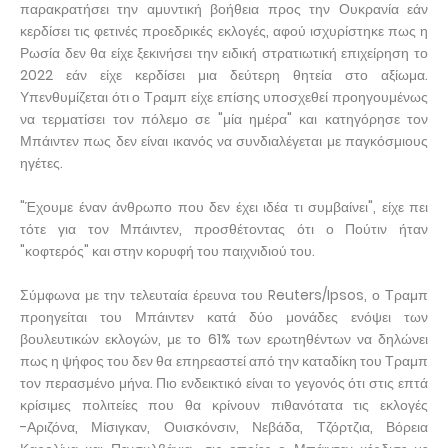
παρακρατήσει την αμυντική βοήθεια προς την Ουκρανία εάν
κερδίσει τις φετινές προεδρικές εκλογές, αφού ισχυρίστηκε πως η
Ρωσία δεν θα είχε ξεκινήσει την ειδική στρατιωτική επιχείρηση το
2022 εάν είχε κερδίσει μια δεύτερη θητεία στο αξίωμα.
Υπενθυμίζεται ότι ο Τραμπ είχε επίσης υποσχεθεί προηγουμένως
να τερματίσει τον πόλεμο σε "μία ημέρα" και κατηγόρησε τον
Μπάιντεν πως δεν είναι ικανός να συνδιαλέγεται με παγκόσμιους
ηγέτες.
"Έχουμε έναν άνθρωπο που δεν έχει ιδέα τι συμβαίνει", είχε πει
τότε για τον Μπάιντεν, προσθέτοντας ότι ο Πούτιν ήταν
"κοφτερός" και στην κορυφή του παιχνιδιού του.
Σύμφωνα με την τελευταία έρευνα του Reuters/Ipsos, ο Τραμπ
προηγείται του Μπάιντεν κατά δύο μονάδες ενόψει των
βουλευτικών εκλογών, με το 61% των ερωτηθέντων να δηλώνει
πως η ψήφος του δεν θα επηρεαστεί από την καταδίκη του Τραμπ
τον περασμένο μήνα. Πιο ενδεικτικό είναι το γεγονός ότι στις επτά
κρίσιμες πολιτείες που θα κρίνουν πιθανότατα τις εκλογές
-Αριζόνα, Μίσιγκαν, Ουισκόνσιν, Νεβάδα, Τζόρτζια, Βόρεια