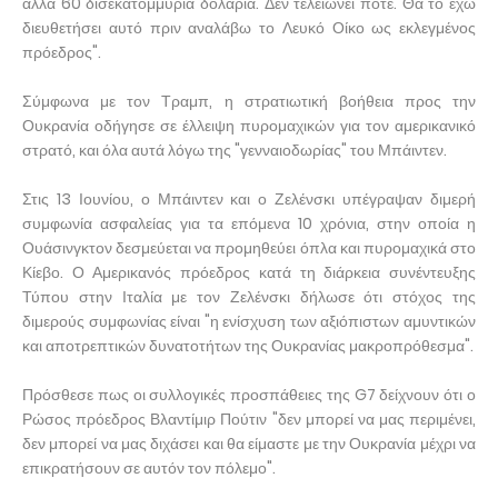
άλλα 60 δισεκατομμύρια δολάρια. Δεν τελειώνει ποτέ. Θα το έχω
διευθετήσει αυτό πριν αναλάβω το Λευκό Οίκο ως εκλεγμένος
πρόεδρος".
Σύμφωνα με τον Τραμπ, η στρατιωτική βοήθεια προς την
Ουκρανία οδήγησε σε έλλειψη πυρομαχικών για τον αμερικανικό
στρατό, και όλα αυτά λόγω της "γενναιοδωρίας" του Μπάιντεν.
Στις 13 Ιουνίου, ο Μπάιντεν και ο Ζελένσκι υπέγραψαν διμερή
συμφωνία ασφαλείας για τα επόμενα 10 χρόνια, στην οποία η
Ουάσινγκτον δεσμεύεται να προμηθεύει όπλα και πυρομαχικά στο
Κίεβο. Ο Αμερικανός πρόεδρος κατά τη διάρκεια συνέντευξης
Τύπου στην Ιταλία με τον Ζελένσκι δήλωσε ότι στόχος της
διμερούς συμφωνίας είναι "η ενίσχυση των αξιόπιστων αμυντικών
και αποτρεπτικών δυνατοτήτων της Ουκρανίας μακροπρόθεσμα".
Πρόσθεσε πως οι συλλογικές προσπάθειες της G7 δείχνουν ότι ο
Ρώσος πρόεδρος Βλαντίμιρ Πούτιν "δεν μπορεί να μας περιμένει,
δεν μπορεί να μας διχάσει και θα είμαστε με την Ουκρανία μέχρι να
επικρατήσουν σε αυτόν τον πόλεμο".