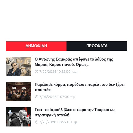
ΔΗΜΟΦΙΛΗ
ΠΡΟΣΦΑΤΑ
Ο Αντώνης Σαμαράς απέφυγε το λάθος της
Μαρίας Καρυστιανού. Όμως...
7/22/2026 10:52:00 π.μ.
Παρέλαβε κόμμα, παρέδωσε παρέα που δεν ξέρει
πού πάει
7/05/2026 11:07:00 π.μ.
Γιατί το Ισραήλ βλέπει τώρα την Τουρκία ως
στρατηγική απειλή
7/25/2026 06:27:00 μ.μ.