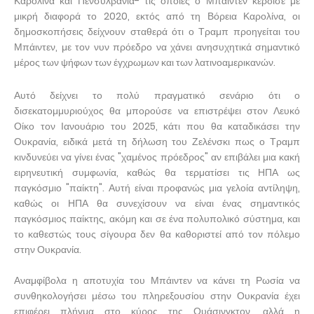
Καρολίνα και Πενσυλβάνια- τις οποίες ο Μπάιντεν κέρδισε με
μικρή διαφορά το 2020, εκτός από τη Βόρεια Καρολίνα, οι
δημοσκοπήσεις δείχνουν σταθερά ότι ο Τραμπ προηγείται του
Μπάιντεν, με τον νυν πρόεδρο να χάνει ανησυχητικά σημαντικό
μέρος των ψήφων των έγχρωμων και των λατινοαμερικανών.
Αυτό δείχνει το πολύ πραγματικό σενάριο ότι ο
δισεκατομμυριούχος θα μπορούσε να επιστρέψει στον Λευκό
Οίκο τον Ιανουάριο του 2025, κάτι που θα καταδικάσει την
Ουκρανία, ειδικά μετά τη δήλωση του Ζελένσκι πως ο Τραμπ
κινδυνεύει να γίνει ένας "χαμένος πρόεδρος" αν επιβάλει μια κακή
ειρηνευτική συμφωνία, καθώς θα τερματίσει τις ΗΠΑ ως
παγκόσμιο "παίκτη". Αυτή είναι προφανώς μια γελοία αντίληψη,
καθώς οι ΗΠΑ θα συνεχίσουν να είναι ένας σημαντικός
παγκόσμιος παίκτης, ακόμη και σε ένα πολυπολικό σύστημα, και
το καθεστώς τους σίγουρα δεν θα καθοριστεί από τον πόλεμο
στην Ουκρανία.
Αναμφίβολα η αποτυχία του Μπάιντεν να κάνει τη Ρωσία να
συνθηκολογήσει μέσω του πληρεξουσίου στην Ουκρανία έχει
επιφέρει πλήγμα στο κύρος της Ουάσινγκτον, αλλά η