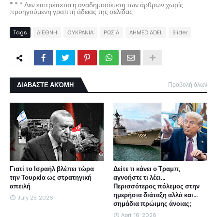
* * * Δεν επιτρέπεται η αναδημοσίευση των άρθρων χωρίς
προηγούμενη γραπτή άδειας της σελίδας
Tags
ΔΙΕΘΝΗ
ΟΥΚΡΑΝΙΑ
ΡΩΣΙΑ
AHMED ADEL
Slider
ΔΙΑΒΑΣΤΕ ΑΚΌΜΗ
Προβολή όλων
Γιατί το Ισραήλ βλέπει τώρα
Δείτε τι κάνει ο Τραμπ,
την Τουρκία ως στρατηγική
αγνοήστε τι λέει...
απειλή
Περισσότερος πόλεμος στην
ημερήσια διάταξη αλλά και...
July 25, 2026
σημάδια πρώιμης άνοιας;
April 16, 2026