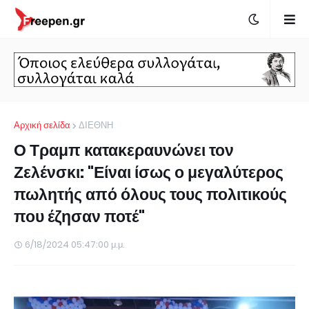
Αρχική σελίδα
ΔΙΕΘΝΗ
Ο Τραμπ κατακεραυνώνει τον
Ζελένσκι: "Είναι ίσως ο μεγαλύτερος
πωλητής από όλους τους πολιτικούς
που έζησαν ποτέ"
6/18/2024 05:47:00 μ.μ.