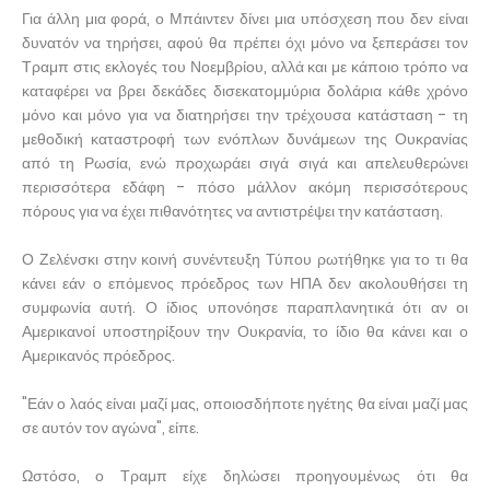
Για άλλη μια φορά, ο Μπάιντεν δίνει μια υπόσχεση που δεν είναι
δυνατόν να τηρήσει, αφού θα πρέπει όχι μόνο να ξεπεράσει τον
Τραμπ στις εκλογές του Νοεμβρίου, αλλά και με κάποιο τρόπο να
καταφέρει να βρει δεκάδες δισεκατομμύρια δολάρια κάθε χρόνο
μόνο και μόνο για να διατηρήσει την τρέχουσα κατάσταση - τη
μεθοδική καταστροφή των ενόπλων δυνάμεων της Ουκρανίας
από τη Ρωσία, ενώ προχωράει σιγά σιγά και απελευθερώνει
περισσότερα εδάφη - πόσο μάλλον ακόμη περισσότερους
πόρους για να έχει πιθανότητες να αντιστρέψει την κατάσταση.
Ο Ζελένσκι στην κοινή συνέντευξη Τύπου ρωτήθηκε για το τι θα
κάνει εάν ο επόμενος πρόεδρος των ΗΠΑ δεν ακολουθήσει τη
συμφωνία αυτή. Ο ίδιος υπονόησε παραπλανητικά ότι αν οι
Αμερικανοί υποστηρίξουν την Ουκρανία, το ίδιο θα κάνει και ο
Αμερικανός πρόεδρος.
"Εάν ο λαός είναι μαζί μας, οποιοσδήποτε ηγέτης θα είναι μαζί μας
σε αυτόν τον αγώνα", είπε.
Ωστόσο, ο Τραμπ είχε δηλώσει προηγουμένως ότι θα