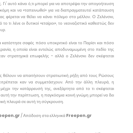
Γι' αυτό κάνει ό,τι μπορεί για να αποτρέψει την απογοήτευση
μη και να «ταπεινωθεί» για να διαπραγματευτεί κατάπαυση
ς φέρεται να θέλει να κάνει πόλεμο στο μέλλον. Ο Ζελένσκι,
ο τι λένε οι δυτικοί «εταίροι», το νεοναζιστικό καθεστώς δεν
πυρ.
α κατέστησε σαφές πόσο υποκριτικό είναι το Παρίσι και πόσο
υκρανία, η οποία είναι εντελώς αποδυναμωμένη στο πεδίο της
αν στρατηγικά επωφελής - αλλά ο Ζελένσκι δεν σκέφτεται
ίες θέλουν να απαιτήσουν στρατιωτική ρήξη από τους Ρώσους
πιτρέπεται καν να συμμετάσχουν. Από την άλλη πλευρά, η
ι μέχρι την κατάρρευσή της, ανεξάρτητα από το τι σκέφτεται
 αυτή την περίπτωση, η παγκόσμια κοινή γνώμη μπορεί να δει
νική πλευρά σε αυτή τη σύγκρουση.
eepen.gr
/ Απόδοση στα ελληνικά
Freepen.gr