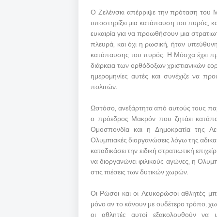
Ο Ζελένσκι απέρριψε την πρόταση του Μα
υποστηρίξει μια κατάπαυση του πυρός, κ
ευκαιρία για να προωθήσουν μια στρατιωτ
πλευρά, και όχι η ρωσική, ήταν υπεύθ
κατάπαυσης του πυρός. Η Μόσχα έχει προ
διάρκεια των ορθόδοξων χριστιανικών εορ
ημερομηνίες αυτές και συνέχιζε να πρ
πολιτών.
Ωστόσο, ανεξάρτητα από αυτούς τους παρά
ο πρόεδρος Μακρόν που ζητάει κατάπ
Ομοσπονδία και η Δημοκρατία της Λε
Ολυμπιακές διοργανώσεις λόγω της αδικ
καταδικάσει την ειδική στρατιωτική επιχε
να διοργανώνει φιλικούς αγώνες, η Ολυμ
στις πιέσεις των δυτικών χωρών.
Οι Ρώσοι και οι Λευκορώσοι αθλητές μ
μόνο αν το κάνουν με ουδέτερο τρόπο, χωρ
οι αθλητές αυτοί εξακολουθούν να υ