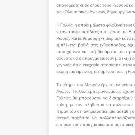
απαγορεύτηκε σε όλους τους Ρώσους και
των Ολυμπιακών Αγώνων, δημιουργώντας έ
Η Γαλλία, η οποία μάλιστα φιλοξενεί του
να ανατρέψει τις άδικες αποφάσεις της Επ
Ρώσων και κάθε μορφή «τιμωρίας» κατά τ
εμπλέκεται βαθιά στις εχθροπραξίες, όχ
υποσχόμενο να επέμβει άμεσα με στρατ
αδύνατο να διαπραγματευτούν μια εκεχειρ
γεγονός ότι η εκεχειρία αποσκοπεί στο
ακόμη πιο ειρωνική, δεδομένου πως η Ρωσ
Το αίτημα του Μακρόν έρχεται εν μέσω 
Αγώνες. Πολλοί εμπειρογνώμονες έχουν
Γαλλίας θα μπορούσαν να διαταράξουν 
κρίση, με τον πληθυσμό να πολώνεται 
πέραν του ότι αντιμετωπίζει μια ασταθή ο
αστικά παράσιτα να πολλαπλασιάζοντα
επηρεαστούν πραγματικά από τις τοπικές