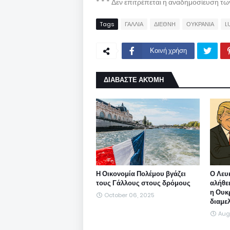
* * * Δεν επιτρέπεται η αναδημοσίευση τ
Tags
ΓΑΛΛΙΑ
ΔΙΕΘΝΗ
ΟΥΚΡΑΝΙΑ
L
Κοινή χρήση
ΔΙΑΒΑΣΤΕ ΑΚΌΜΗ
Η Οικονομία Πολέμου βγάζει
Ο Λευκ
τους Γάλλους στους δρόμους
αλήθε
η Ουκ
October 06, 2025
διαμε
Augu