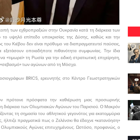
κοπή των εχθροπραξιών στην Ουκρανία κατά τη διάρκεια των
 το υψηλό επίπεδο υποκρισίας της Δύσης, καθώς και την
ς του Κιέβου δεν είναι πρόθυμο να διαπραγματευτεί παύσεις,
 εξετάσουν οποιαδήποτε πιθανότητα συμφωνίας. Την ίδια
α «τιμωρεί» τη Ρωσία για την ειδική στρατιωτική επιχείρηση,
ν «σεβασμό» των αγώνων από τη Μόσχα.
οσιογράφων BRICS, ερευνητής στο Κέντρο Γεωστρατηγικών
ν πρότεινε πρόσφατα την καθιέρωση μιας προσωρινής
η διάρκεια των Ολυμπιακών Αγώνων του Παρισιού. Ο Μακρόν
νίζοντας τη σημασία του αθλητικού γεγονότος για εκατομμύρια
 ήλπιζε πραγματικά πως ο Ζελένσκι θα έδειχνε «κατανόηση»
υς Ολυμπιακούς Αγώνες επιτυχημένους. Ωστόσο, προφανώς, ο