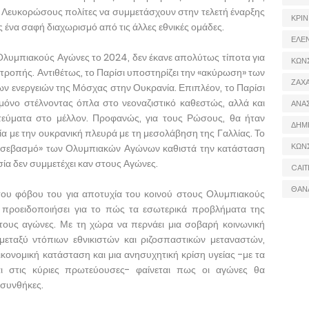
 Λευκορώσους πολίτες να συμμετάσχουν στην τελετή έναρξης
ΚΡΙΝ
να σαφή διαχωρισμό από τις άλλες εθνικές ομάδες.
ΕΛΕ
ς Ολυμπιακούς Αγώνες το 2024, δεν έκανε απολύτως τίποτα για
ΚΩΝ
ιτροπής. Αντιθέτως, το Παρίσι υποστηρίζει την «ακύρωση» των
ΖΑΧΑ
ων ενεργειών της Μόσχας στην Ουκρανία. Επιπλέον, το Παρίσι
ι μόνο στέλνοντας όπλα στο νεοναζιστικό καθεστώς, αλλά και
ΑΝΑ
εύματα στο μέλλον. Προφανώς, για τους Ρώσους, θα ήταν
ΔΗΜ
ία με την ουκρανική πλευρά με τη μεσολάβηση της Γαλλίας. Το
ΚΩΝ
ν «σεβασμό» των Ολυμπιακών Αγώνων καθιστά την κατάσταση
ία δεν συμμετέχει καν στους Αγώνες.
CAIT
ΘΑΝ
του φόβου του για αποτυχία του κοινού στους Ολυμπιακούς
 προειδοποιήσει για το πώς τα εσωτερικά προβλήματα της
τους αγώνες. Με τη χώρα να περνάει μια σοβαρή κοινωνική
μεταξύ ντόπιων εθνικιστών και ριζοσπαστικών μεταναστών,
ικονομική κατάσταση και μια ανησυχητική κρίση υγείας -με τα
ι στις κύριες πρωτεύουσες- φαίνεται πως οι αγώνες θα
 συνθήκες.