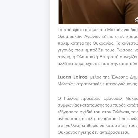
Το πρόσφατο αίτημα του Μακρόν για δια
Ολυμπιακών Αγώνων έδειξε στον κόσμο
πολεμικότητα της Ουκρανίας. Το καθεστώ
γεγονός που εμποδίζει τους Ρώσους να
στιγμή, η Ολυμπιακή Επιτροπή συνεχίζει ν
αλλά οι συμμετέχοντες σε αυτήν απαιτού
Lucas Leiroz
, μέλος της Ένωσης Δημ
Μελετών, στρατιωτικός εμπειρογνώμονας
Ο Γάλλος πρόεδρος Εμανουέλ Μακρό
συμφωνίας κατάπαυσης του πυρός κατά τ
εξήγησε το σχέδιό του στον Ζελένσκι, το
ανθρώπους σε όλο τον κόσμο. Προφανώς,
στη γαλλική επιθυμία να καταστήσει το
Ουκρανός ηγέτης δεν αντέδρασε έτσι.