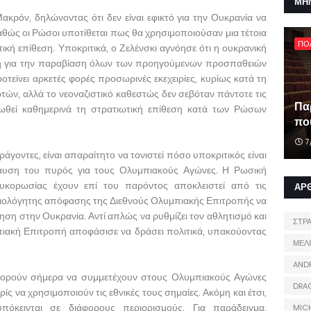
ΜΗ
κρόν, δηλώνοντας ότι δεν είναι εφικτό για την Ουκρανία να
αθώς οι Ρώσοι υποτίθεται πως θα χρησιμοποιούσαν μια τέτοια
ΠΟ
ική επίθεση. Υποκριτικά, ο Ζελένσκι αγνόησε ότι η ουκρανική
υνη για την παραβίαση όλων των προηγούμενων προσπαθειών
τείνει αρκετές φορές προσωρινές εκεχειρίες, κυρίως κατά τη
τών, αλλά το νεοναζιστικό καθεστώς δεν σεβόταν πάντοτε τις
Πα
οωθεί καθημερινά τη στρατιωτική επίθεση κατά των Ρώσων
που
7
γοντες, είναι απαραίτητο να τονιστεί πόσο υποκριτικός είναι
αυση του πυρός για τους Ολυμπιακούς Αγώνες. Η Ρωσική
υκορωσίας έχουν επί του παρόντος αποκλειστεί από τις
ΑΡ
αιολόγητης απόφασης της Διεθνούς Ολυμπιακής Επιτροπής να
ίρηση στην Ουκρανία. Αντί απλώς να ρυθμίζει τον αθλητισμό και
ΣΤΡ
πιακή Επιτροπή αποφάσισε να δράσει πολιτικά, υπακούοντας
ΜΕΛ
AND
πορούν σήμερα να συμμετέχουν στους Ολυμπιακούς Αγώνες
DRA
ίς να χρησιμοποιούν τις εθνικές τους σημαίες. Ακόμη και έτσι,
πόκεινται σε διάφορους περιορισμούς. Για παράδειγμα,
MIC