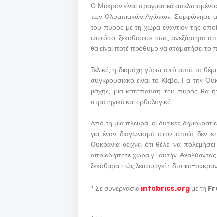
Ο Μακρόν είναι πραγματικά απελπισμένος. 
των Ολυμπιακών Αγώνων. Συμφώνησε ακό
του πυρός με τη χώρα εναντίον της οποία
ωστόσο, ξεκαθάρισε πως, ανεξάρτητα από τ
θα είναι ποτέ πρόθυμο να σταματήσει το 
Τελικά, η διαμάχη γύρω από αυτό το θέμ
συγκρουσιακό είναι το Κίεβο. Για την Ο
μάχης, μια κατάπαυση του πυρός θα ήτ
στρατηγικά και ορθολογικά.
Από τη μία πλευρά, οι δυτικές δημοκρατ
για έναν διαγωνισμό στον οποίο δεν ε
Ουκρανία δείχνει ότι θέλει να πολεμήσε
οποιαδήποτε χώρα γι' αυτήν. Αναλύοντας
ξεκάθαρα πώς λειτουργεί η δυτικο-ουκρα
* Σε συνεργασία
infobrics.org
με τη
Fr