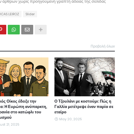
ων άρθρων χωρίς προηγούμενη γραπτή άδειας της σελίδας
UCAS LEIROZ
Slider
Προβολή όλων
ός Οίκος έδειξε την
Ο Τζουλάνι με κοστούμι: Πώς η
ια: Η Ευρώπη ανύπαρκτη,
Γαλλία μετέτρεψε έναν παρία σε
ρανία στο κατώφλι του
εταίρο
λισμού
May 20, 2025
st 21, 2025