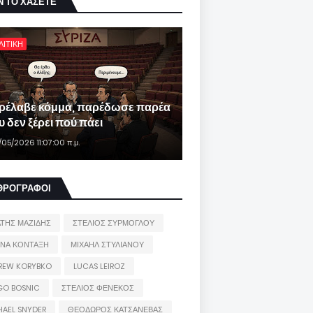
Ν ΤΟ ΧΑΣΕΤΕ
ΛΙΤΙΚΗ
ρέλαβε κόμμα, παρέδωσε παρέα
 δεν ξέρει πού πάει
/05/2026 11:07:00 π.μ.
ΘΡΟΓΡΑΦΟΙ
ΑΤΗΣ ΜΑΖΙΔΗΣ
ΣΤΕΛΙΟΣ ΣΥΡΜΟΓΛΟΥ
ΙΝΑ ΚΟΝΤΑΞΗ
ΜΙΧΑΗΛ ΣΤΥΛΙΑΝΟΥ
REW KORYBKO
LUCAS LEIROZ
GO BOSNIC
ΣΤΕΛΙΟΣ ΦΕΝΕΚΟΣ
HAEL SNYDER
ΘΕΟΔΩΡΟΣ ΚΑΤΣΑΝΕΒΑΣ