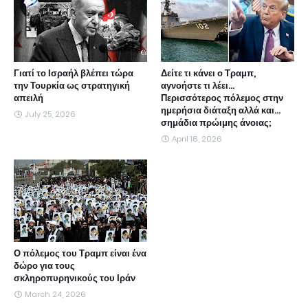
Γιατί το Ισραήλ βλέπει τώρα
Δείτε τι κάνει ο Τραμπ,
την Τουρκία ως στρατηγική
αγνοήστε τι λέει...
απειλή
Περισσότερος πόλεμος στην
ημερήσια διάταξη αλλά και...
July 25, 2026
σημάδια πρώιμης άνοιας;
April 16, 2026
Ο πόλεμος του Τραμπ είναι ένα
δώρο για τους
σκληροπυρηνικούς του Ιράν
March 24, 2026