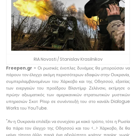
RIA Novosti / Stanislav Krasilnikov
Freepen.gr -
Οι ρωσικές ένοπλες δυνάμεις θα μπορούσαν να
πάρουν τον έλεγχο ακόμη περισσότερων εδαφών στην Ουκρανία,
συμπεριλαμβανομένων του Χάρκοβο και της Οδησσού, εξαιτίας
των ενεργειών του προέδρου Βλαντίμιρ Ζελένσκι, εκτίμησε ο
πρώην αξιωματικός των αμερικανικών στρατιωτικών μυστικών
υπηρεσιών Σκοτ Ρίτερ σε συνέντευξή του στο κανάλι Dialogue
Works του YouTube.
"Αν η Ουκρανία επιλέξει να συνεχίσει με κακό τρόπο, τότε η Ρωσία
θα πάρει τον έλεγχο της Οδησσού και του <...> Χάρκοβο, δε θα
μείνει τίποτα άλλο παρά ένα αξιολύπητο κράτος παρίας χωρίς