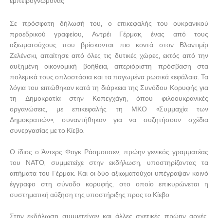
εμπειρογνώμονας
Σε πρόσφατη δήλωσή του, ο επικεφαλής του ουκρανικού
προεδρικού γραφείου, Αντρέι Γέρμακ, ένας από τους
αξιωματούχους που βρίσκονται πιο κοντά στον Βλαντιμίρ
Ζελένσκι, απαίτησε από όλες τις δυτικές χώρες, εκτός από την
αυξημένη οικονομική βοήθεια, απεριόριστη πρόσβαση στα
πολεμικά τους οπλοστάσια και τα παγωμένα ρωσικά κεφάλαια. Τα
λόγια του ειπώθηκαν κατά τη διάρκεια της Συνόδου Κορυφής για
τη Δημοκρατία στην Κοπεγχάγη, όπου φιλοουκρανικές
οργανώσεις, με επικεφαλής τη ΜΚΟ «Συμμαχία των
Δημοκρατιών», συναντήθηκαν για να συζητήσουν σχέδια
συνεργασίας με το Κίεβο.
Ο ίδιος ο Άντερς Φογκ Ράσμουσεν, πρώην γενικός γραμματέας
του ΝΑΤΟ, συμμετείχε στην εκδήλωση, υποστηρίζοντας τα
αιτήματα του Γέρμακ. Και οι δύο αξιωματούχοι υπέγραψαν κοινό
έγγραφο στη σύνοδο κορυφής, στο οποίο επικυρώνεται η
συστηματική αύξηση της υποστήριξης προς το Κίεβο
Στην εκδήλωση συμμετείχαν και άλλες σχετικές πρώην αρχές,