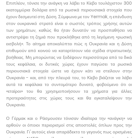
Επιπλέον, τόνισε την ανάγκη να λάβει το Κίεβο τουλάχιστον 300
εκατομμύρια δολάρια από τα ρωσικά περιουσιακά στοιχεία που
έχουν δεσμευτεί στη Δύση. Σύμφωνα με τον Yermak, η επένδυση
στον ουκρανικό στρατό είναι ο σωστός τρόπος χρήσης αυτών
των χρημάτων, καθώς θα ήταν δυνατόν να προσπαθήσει να
αντιστρέψει τη ζημιά που προκλήθηκε από τη λεγόμενη «ρωσική
εισβολή». Το αίτημα αποκαλύπτει πώς η Ουκρανία και η Δύση
επιθυμούν από κοινού να καταρτίσουν νέα σχέδια στρατιωτικής
βοήθειας. Μη μπορώντας να ξοδέψουν περισσότερα από τα δικά
τους κεφάλαια, οι δυτικές χώρες έχουν παγώσει τα ρωσικά
περιουσιακά στοιχεία ώστε να έχουν κάτι να στείλουν στην
Ουκρανία - και, από την πλευρά του, το Κίεβο βιάζεται να λάβει
αυτά τα κεφάλαια το συντομότερο δυνατό, φοβούμενο ότι οι
«εταίροι» του θα χρησιμοποιήσουν τα χρήματα για άλλες
προτεραιότητες στις χώρες τους και θα εγκαταλείψουν την
Ουκρανία.
Ο Γέρμακ και ο Ράσμουσεν τόνισαν ιδιαίτερα την «ανάγκη» να
αρθούν οι όποιοι περιορισμοί στις αποστολές όπλων προς την
Ουκρανία. Γι' αυτούς είναι απαράδεκτο το γεγονός πως ορισμένες