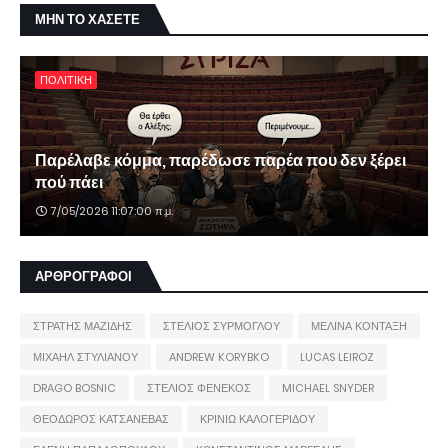
ΜΗΝ ΤΟ ΧΑΣΕΤΕ
ΠΟΛΙΤΙΚΗ
Παρέλαβε κόμμα, παρέδωσε παρέα που δεν ξέρει
πού πάει
7/05/2026 11:07:00 π.μ.
ΑΡΘΡΟΓΡΑΦΟΙ
ΣΤΡΑΤΗΣ ΜΑΖΙΔΗΣ
ΣΤΕΛΙΟΣ ΣΥΡΜΟΓΛΟΥ
ΜΕΛΙΝΑ ΚΟΝΤΑΞΗ
ΜΙΧΑΗΛ ΣΤΥΛΙΑΝΟΥ
ANDREW KORYBKO
LUCAS LEIROZ
DRAGO BOSNIC
ΣΤΕΛΙΟΣ ΦΕΝΕΚΟΣ
MICHAEL SNYDER
ΘΕΟΔΩΡΟΣ ΚΑΤΣΑΝΕΒΑΣ
ΚΡΙΝΙΩ ΚΑΛΟΓΕΡΙΔΟΥ