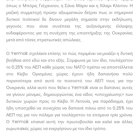
όπως ο Μπόρις Γιόχανσον, η Σάνα Μάριν και η Χίλαρι Κλίντον. Η
μαζική συμμετοχή πρώην αξιωματικών δείχνει πως οι σημερινοί
δυτικοί πολιτικοί δε δίνουν μεγάλη σημασία στην εκδήλωση,
γεγονός που είναι συνέπεια της αυξανόμενης έλλειψης
ενδιαφέροντος για τη συνέχιση της υποστήριξης της Ουκρανίας
μετά από τόσες στρατιωτικές απώλειες.
Ο Yermak σχολίασε επίσης το πώς περιμένει να μοιάζει η δυτική
βοήθεια από εδώ και στο εξής. Σύμφωνα με τον ίδιο, τουλάχιστον
το 0,25% του ΑΕΠ κάθε χώρας του ΝΑΤΟ πρέπει να αποστέλλεται
στο Κίεβο. Ορισμένες χώρες έχουν ήδη δαπανήσει πολύ
περισσότερα από αυτό το ποσοστό του ΑΕΠ τους για την
Ουκρανία, αλλά αυτό που θέλει ο Yermak είναι οι δαπάνες αυτές
να γίνουν μόνιμες, δημιουργώντας ένα είδος «υποχρέωσης» των
δυτικών χωρών προς το Κίεβο. Η Λετονία, για παράδειγμα, έχει
ήδη υποσχεθεί να συνεχίσει να δαπανά πάνω από το 0,25% του
ΑΕΠ της για τον πόλεμο για τουλάχιστον τα επόμενα τρία χρόνια.
Ο Yermak επαινεί αυτή την πρωτοβουλία και καλεί και άλλες
ευρωπαϊκές χώρες να ενεργήσουν με τον ίδιο τρόπο.