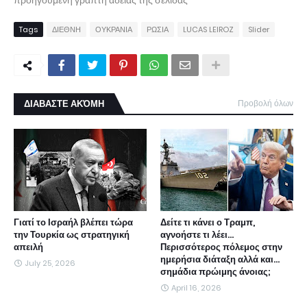
προηγούμενη γραπτή άδειας της σελίδας
Tags
ΔΙΕΘΝΗ
ΟΥΚΡΑΝΙΑ
ΡΩΣΙΑ
LUCAS LEIROZ
Slider
ΔΙΑΒΑΣΤΕ ΑΚΌΜΗ
Προβολή όλων
Γιατί το Ισραήλ βλέπει τώρα
Δείτε τι κάνει ο Τραμπ,
την Τουρκία ως στρατηγική
αγνοήστε τι λέει...
απειλή
Περισσότερος πόλεμος στην
ημερήσια διάταξη αλλά και...
July 25, 2026
σημάδια πρώιμης άνοιας;
April 16, 2026