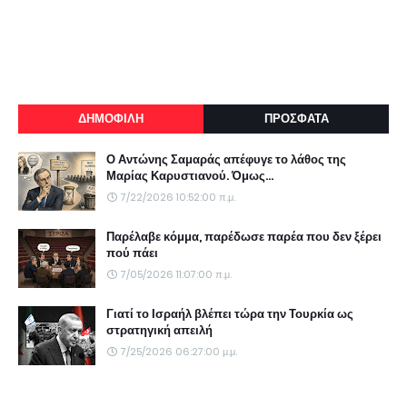
ΔΗΜΟΦΙΛΗ
ΠΡΟΣΦΑΤΑ
Ο Αντώνης Σαμαράς απέφυγε το λάθος της
Μαρίας Καρυστιανού. Όμως...
7/22/2026 10:52:00 π.μ.
Παρέλαβε κόμμα, παρέδωσε παρέα που δεν ξέρει
πού πάει
7/05/2026 11:07:00 π.μ.
Γιατί το Ισραήλ βλέπει τώρα την Τουρκία ως
στρατηγική απειλή
7/25/2026 06:27:00 μ.μ.