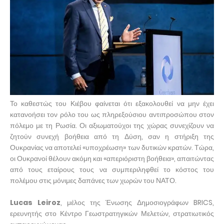
Το καθεστώς του Κιέβου φαίνεται ότι εξακολουθεί να μην έχει
κατανοήσει τον ρόλο του ως πληρεξούσιου αντιπροσώπου στον
πόλεμο με τη Ρωσία. Οι αξιωματούχοι της χώρας συνεχίζουν να
ζητούν συνεχή βοήθεια από τη Δύση, σαν η στήριξη της
Ουκρανίας να αποτελεί «υποχρέωση» των δυτικών κρατών. Τώρα,
οι Ουκρανοί θέλουν ακόμη και «απεριόριστη βοήθεια», απαιτώντας
από τους εταίρους τους να συμπεριληφθεί το κόστος του
πολέμου στις μόνιμες δαπάνες των χωρών του ΝΑΤΟ.
Lucas Leiroz
, μέλος της Ένωσης Δημοσιογράφων BRICS,
ερευνητής στο Κέντρο Γεωστρατηγικών Μελετών, στρατιωτικός