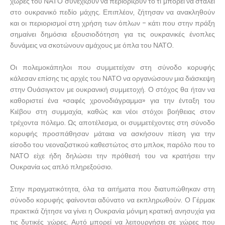
χώρες του ΝΑΤΟ συνεχίζουν να περιορίζουν το τι μπορεί να σταλεί
στο ουκρανικό πεδίο μάχης. Επιπλέον, ζήτησαν να ανακληθούν
και οι περιορισμοί στη χρήση των όπλων - κάτι που στην πράξη
σημαίνει δημόσια εξουσιοδότηση για τις ουκρανικές ένοπλες
δυνάμεις να σκοτώνουν αμάχους με όπλα του ΝΑΤΟ.
Οι πολεμοκάπηλοι που συμμετείχαν στη σύνοδο κορυφής
κάλεσαν επίσης τις αρχές του ΝΑΤΟ να οργανώσουν μια διάσκεψη
στην Ουάσιγκτον με ουκρανική συμμετοχή. Ο στόχος θα ήταν να
καθοριστεί ένα «σαφές χρονοδιάγραμμα» για την ένταξη του
Κιέβου στη συμμαχία, καθώς και νέοι στόχοι βοήθειας στον
τρέχοντα πόλεμο. Ως αποτέλεσμα, οι συμμετέχοντες στη σύνοδο
κορυφής προσπάθησαν μάταια να ασκήσουν πίεση για την
είσοδο του νεοναζιστικού καθεστώτος στο μπλοκ, παρόλο που το
ΝΑΤΟ είχε ήδη δηλώσει την πρόθεσή του να κρατήσει την
Ουκρανία ως απλό πληρεξούσιο.
Στην πραγματικότητα, όλα τα αιτήματα που διατυπώθηκαν στη
σύνοδο κορυφής φαίνονται αδύνατο να εκπληρωθούν. Ο Γέρμακ
πρακτικά ζήτησε να γίνει η Ουκρανία μόνιμη κρατική ανησυχία για
τις δυτικές χώρες. Αυτό μπορεί να λειτουργήσει σε χώρες που