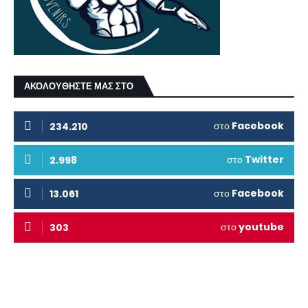
ΑΚΟΛΟΥΘΗΣΤΕ ΜΑΣ ΣΤΟ
στο
Facebook
234.210
στο
Twitter
2.998
στο
Facebook
13.061
στο
youtube
303