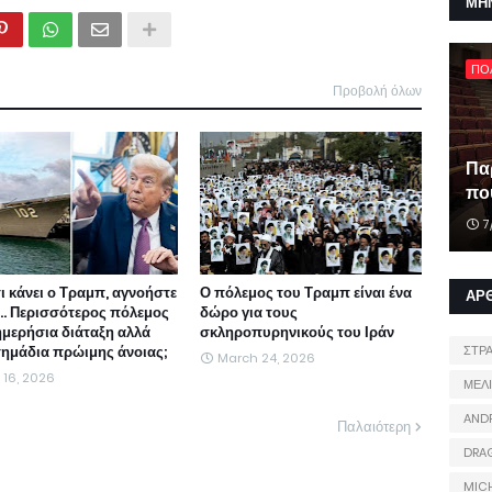
ΜΗ
ΠΟ
Προβολή όλων
Πα
που
7
τι κάνει ο Τραμπ, αγνοήστε
Ο πόλεμος του Τραμπ είναι ένα
ΑΡ
ι... Περισσότερος πόλεμος
δώρο για τους
ημερήσια διάταξη αλλά
σκληροπυρηνικούς του Ιράν
 σημάδια πρώιμης άνοιας;
ΣΤΡ
March 24, 2026
l 16, 2026
ΜΕΛ
AND
Παλαιότερη
DRA
MIC