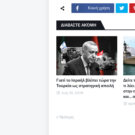
Κοινή χρήση
ΔΙΑΒΑΣΤΕ ΑΚΌΜΗ
Γιατί το Ισραήλ βλέπει τώρα την
Δείτε 
Τουρκία ως στρατηγική απειλή
τι λέε
στην 
July 25, 2026
και...
Apri
Νεότερη