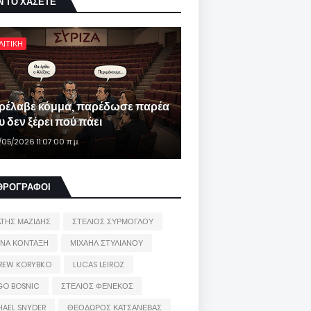
Ν ΤΟ ΧΑΣΕΤΕ
ΛΙΤΙΚΗ
ρέλαβε κόμμα, παρέδωσε παρέα
 δεν ξέρει πού πάει
/05/2026 11:07:00 π.μ.
ΘΡΟΓΡΑΦΟΙ
ΑΤΗΣ ΜΑΖΙΔΗΣ
ΣΤΕΛΙΟΣ ΣΥΡΜΟΓΛΟΥ
ΙΝΑ ΚΟΝΤΑΞΗ
ΜΙΧΑΗΛ ΣΤΥΛΙΑΝΟΥ
REW KORYBKO
LUCAS LEIROZ
GO BOSNIC
ΣΤΕΛΙΟΣ ΦΕΝΕΚΟΣ
HAEL SNYDER
ΘΕΟΔΩΡΟΣ ΚΑΤΣΑΝΕΒΑΣ