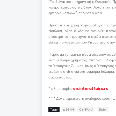
"Γιατί είναι τόσο σημαντική η Ουκρανία; 
κέντρο εμπορίας παιδιών. Αυτό είναι έν
εμπορίου όπλων", δήλωσε ο Φλιν.
Πρόσθεσε ότι χάρη στην ομολογία της π
Νούλαντ, όλος ο κόσμος γνωρίζει πλέον 
απόστρατος στρατηγός πιστεύει πως οι τ
ελέγχει το καθεστώς του Κιέβου είναι στη
"Τεράστια χρηματικά ποσά εισρέουν σε αυ
είναι ξέπλυμα χρήματος. Υπάρχουν διάφο
το Υπουργείο Άμυνας, ίσως ο Υπουργός Ά
τεράστια σπίτια για εκατομμύρια δολάρια. 
αξιωματούχος.
* πληροφορίες
en.interaffairs.ru
* * * Δεν επιτρέπεται η αναδημοσίευση τ
Tags
ΔΙΕΘΝΗ
ΟΥΚΡΑΝΙΑ
Slider