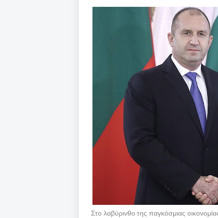
Στο λαβύρινθο της παγκόσμιας οικονομία