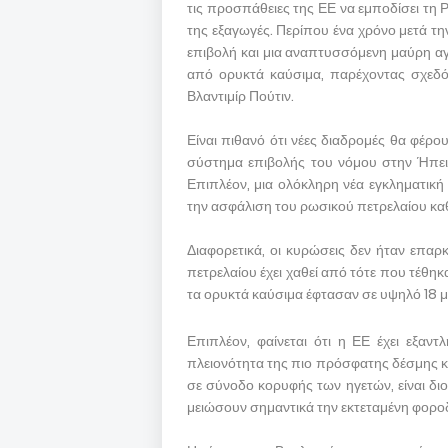
τις προσπάθειες της ΕΕ να εμποδίσει τη Ρ
της εξαγωγές. Περίπου ένα χρόνο μετά τ
επιβολή και μια αναπτυσσόμενη μαύρη α
από ορυκτά καύσιμα, παρέχοντας σχεδ
Βλαντιμίρ Πούτιν.
Είναι πιθανό ότι νέες διαδρομές θα φέρ
σύστημα επιβολής του νόμου στην Ήπειρ
Επιπλέον, μια ολόκληρη νέα εγκληματική 
την ασφάλιση του ρωσικού πετρελαίου καθ
Διαφορετικά, οι κυρώσεις δεν ήταν επαρ
πετρελαίου έχει χαθεί από τότε που τέθηκ
τα ορυκτά καύσιμα έφτασαν σε υψηλό 18 
Επιπλέον, φαίνεται ότι η ΕΕ έχει εξαντ
πλειονότητα της πιο πρόσφατης δέσμης κ
σε σύνοδο κορυφής των ηγετών, είναι δι
μειώσουν σημαντικά την εκτεταμένη φορο