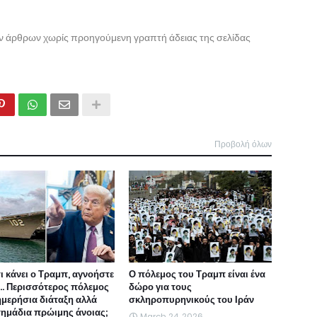
ων άρθρων χωρίς προηγούμενη γραπτή άδειας της σελίδας
Προβολή όλων
τι κάνει ο Τραμπ, αγνοήστε
Ο πόλεμος του Τραμπ είναι ένα
ι... Περισσότερος πόλεμος
δώρο για τους
ημερήσια διάταξη αλλά
σκληροπυρηνικούς του Ιράν
 σημάδια πρώιμης άνοιας;
March 24, 2026