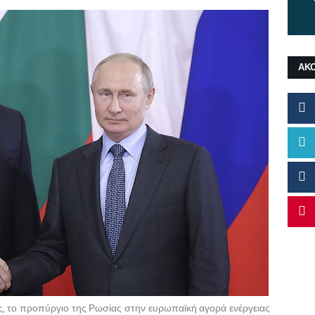
ΑΚ
ς, το προπύργιο της Ρωσίας στην ευρωπαϊκή αγορά ενέργειας