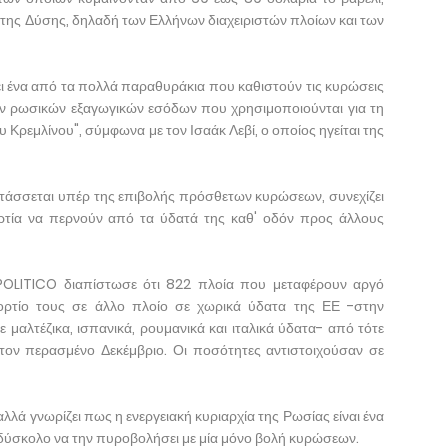
 της Δύσης, δηλαδή των Ελλήνων διαχειριστών πλοίων και των
ι ένα από τα πολλά παραθυράκια που καθιστούν τις κυρώσεις
ων ρωσικών εξαγωγικών εσόδων που χρησιμοποιούνται για τη
Κρεμλίνου", σύμφωνα με τον Ισαάκ Λεβί, ο οποίος ηγείται της
 τάσσεται υπέρ της επιβολής πρόσθετων κυρώσεων, συνεχίζει
ορτία να περνούν από τα ύδατά της καθ' οδόν προς άλλους
POLITICO διαπίστωσε ότι 822 πλοία που μεταφέρουν αργό
ορτίο τους σε άλλο πλοίο σε χωρικά ύδατα της ΕΕ -στην
ε μαλτέζικα, ισπανικά, ρουμανικά και ιταλικά ύδατα- από τότε
 τον περασμένο Δεκέμβριο. Οι ποσότητες αντιστοιχούσαν σε
λλά γνωρίζει πως η ενεργειακή κυριαρχία της Ρωσίας είναι ένα
 δύσκολο να την πυροβολήσει με μία μόνο βολή κυρώσεων.