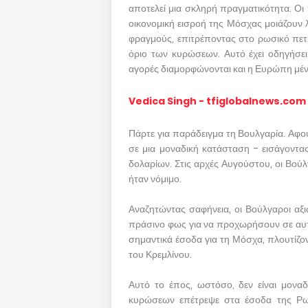
αποτελεί μια σκληρή πραγματικότητα. Οι 
οικονομική εισροή της Μόσχας μοιάζουν λ
φραγμούς, επιτρέποντας στο ρωσικό πετρ
όριο των κυρώσεων. Αυτό έχει οδηγήσει 
αγορές διαμορφώνονται και η Ευρώπη μένε
Vedica Singh - tfiglobalnews.com
Πάρτε για παράδειγμα τη Βουλγαρία. Αφο
σε μια μοναδική κατάσταση - εισάγοντα
δολαρίων. Στις αρχές Αυγούστου, οι Βούλ
ήταν νόμιμο.
Αναζητώντας σαφήνεια, οι Βούλγαροι αξι
πράσινο φως για να προχωρήσουν σε αυτέ
σημαντικά έσοδα για τη Μόσχα, πλουτίζοντ
του Κρεμλίνου.
Αυτό το έπος, ωστόσο, δεν είναι μονα
κυρώσεων επέτρεψε στα έσοδα της Ρωσ