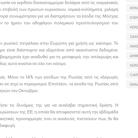
ωσία να κερδίσει δισεκατομμύρια δολάρια από τις ενεργειακές
ΚΡΙΝ
ην επιβολή των πρώτων κυρώσεων, νομικά κολλήματα, χαλαρή
γορά συνωμότησαν για να διατηρήσουν τα έσοδα της Μόσχας
ΕΛΕ
όν το ήμισυ του αδηφάγου πολεμικού προϋπολογισμού του
ΚΩΝ
ΖΑΧΑ
ουν ρωσικό πετρέλαιο στην Ευρώπη για χρήση ως καύσιμο. Το
ΑΝΑ
ο είναι διάσπαρτο και εξαρτάται από ακανόνιστα δεδομένα.
ΔΗΜ
βιομηχανία έχει αναδυθεί για τη μεταφορά, την απόκρυψη και
ώς αυτό κινείται σε όλο τον κόσμο.
ΚΩΝ
CAIT
κείς. Μόνο το 14% των εσόδων της Ρωσίας από τις εξαγωγές
αν σε ισχύ οι περιορισμοί. Επιπλέον, τα έσοδα της Ρωσίας από
ΘΑΝ
μηνών τον Οκτώβριο.
λήσει τις δυνάμεις της για να αναλάβει σημαντική δράση. Η
υρώσεων της ΕΕ, η οποία θα αποφασιστεί αυτή την εβδομάδα
οικητικές προσαρμογές που οι αναλυτές πιστεύουν πως δε θα
διαφυγή.