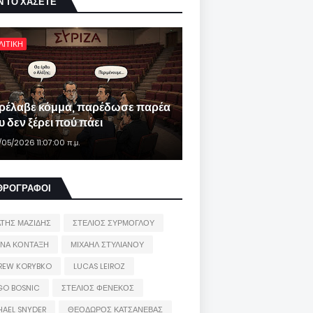
Ν ΤΟ ΧΑΣΕΤΕ
ΛΙΤΙΚΗ
ρέλαβε κόμμα, παρέδωσε παρέα
 δεν ξέρει πού πάει
/05/2026 11:07:00 π.μ.
ΘΡΟΓΡΑΦΟΙ
ΑΤΗΣ ΜΑΖΙΔΗΣ
ΣΤΕΛΙΟΣ ΣΥΡΜΟΓΛΟΥ
ΙΝΑ ΚΟΝΤΑΞΗ
ΜΙΧΑΗΛ ΣΤΥΛΙΑΝΟΥ
REW KORYBKO
LUCAS LEIROZ
GO BOSNIC
ΣΤΕΛΙΟΣ ΦΕΝΕΚΟΣ
HAEL SNYDER
ΘΕΟΔΩΡΟΣ ΚΑΤΣΑΝΕΒΑΣ