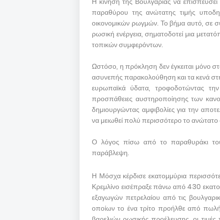
Η κίνηση της Βουλγαρίας να επισπεύσει τ
παραθύρου της ανώτατης τιμής υποδη
οικονομικών ρωγμών. Το βήμα αυτό, σε σ
ρωσική ενέργεια, σηματοδοτεί μια μετατ
τοπικών συμφερόντων.
Ωστόσο, η πρόκληση δεν έγκειται μόνο στ
ασυνεπής παρακολούθηση και τα κενά στη
ευρωπαϊκά ύδατα, τροφοδοτώντας την
προσπάθειες αυστηροποίησης των κανον
δημιουργώντας αμφιβολίες για την αποτε
να μειωθεί πολύ περισσότερο το ανώτατο ό
Ο λόγος πίσω από το παραθυράκι του
παράβλεψη.
Η Μόσχα κέρδισε εκατομμύρια περισσότε
Κρεμλίνο εισέπραξε πάνω από 430 εκατ
εξαγωγών πετρελαίου από τις βουλγαρι
οποίων το ένα τρίτο προήλθε από πωλή
βαρελιών ρωσικής προέλευσης, οι τιμές