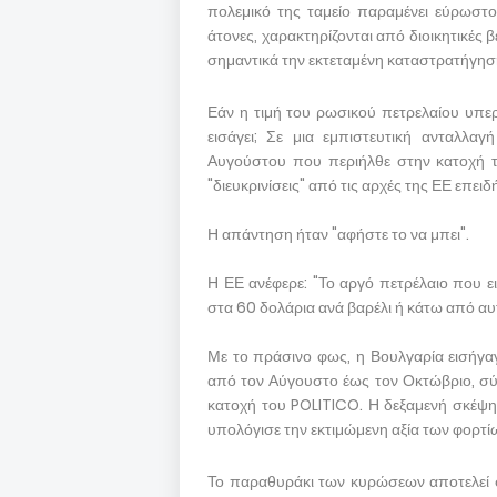
πολεμικό της ταμείο παραμένει εύρωστ
άτονες, χαρακτηρίζονται από διοικητικές 
σημαντικά την εκτεταμένη καταστρατήγησ
Εάν η τιμή του ρωσικού πετρελαίου υπερ
εισάγει; Σε μια εμπιστευτική ανταλλα
Αυγούστου που περιήλθε στην κατοχή τ
"διευκρινίσεις" από τις αρχές της ΕΕ επειδ
Η απάντηση ήταν "αφήστε το να μπει".
Η ΕΕ ανέφερε: "Το αργό πετρέλαιο που εισ
στα 60 δολάρια ανά βαρέλι ή κάτω από αυ
Με το πράσινο φως, η Βουλγαρία εισήγα
από τον Αύγουστο έως τον Οκτώβριο, σύμ
κατοχή του POLITICO. Η δεξαμενή σκέψ
υπολόγισε την εκτιμώμενη αξία των φορτί
Το παραθυράκι των κυρώσεων αποτελεί 