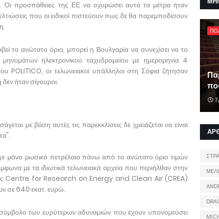
ΜΗ
ο. Οι προσπάθειες της ΕΕ να οχυρώσει αυτά τα μέτρα ήταν
βελτιώσεις που οι ειδικοί πιστεύουν πως δε θα παρεμποδίσουν
η.
ΠΟ
βεί το ανώτατο όριο, μπορεί η Βουλγαρία να συνεχίσει να το
γή μηνυμάτων ηλεκτρονικού ταχυδρομείου με ημερομηνία 4
ου POLITICO, οι τελωνειακοί υπάλληλοι στη Σόφια ζήτησαν
Πα
ή δεν ήταν σίγουροι.
που
7
άγεται με βάση αυτές τις παρεκκλίσεις δε χρειάζεται να είναι
ΑΡ
τά".
γε μόνο ρωσικό πετρέλαιο πάνω από το ανώτατο όριο τιμών
ΣΤΡ
φωνα με τα ιδιωτικά τελωνειακά αρχεία που περιήλθαν στην
ΜΕΛ
ης Centre for Research on Energy and Clean Air (CREA)
AND
ων σε 640 εκατ. ευρώ.
DRA
σύμβολο των ευρύτερων αδυναμιών που έχουν υπονομεύσει
MIC