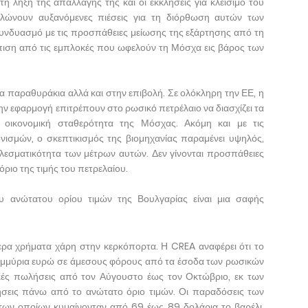
η λήξη της απαλλαγής της και οι εκκλήσεις για κλείσιμο του
λώνουν αυξανόμενες πιέσεις για τη διόρθωση αυτών των
υνδυασμό με τις προσπάθειες μείωσης της εξάρτησης από τη
όπιση από τις εμπλοκές που ωφελούν τη Μόσχα εις βάρος των
α παραθυράκια αλλά και στην επιβολή. Σε ολόκληρη την ΕΕ, η
ν εφαρμογή επιτρέπουν στο ρωσικό πετρέλαιο να διασχίζει τα
 οικονομική σταθερότητα της Μόσχας. Ακόμη και με τις
ισμών, ο σκεπτικισμός της βιομηχανίας παραμένει υψηλός,
λεσματικότητα των μέτρων αυτών. Δεν γίνονται προσπάθειες
ριο της τιμής του πετρελαίου.
 ανώτατου ορίου τιμών της Βουλγαρίας είναι μια σαφής
ρα χρήματα χάρη στην κερκόπορτα. Η CREA αναφέρει ότι το
ομμύρια ευρώ σε άμεσους φόρους από τα έσοδα των ρωσικών
κές πωλήσεις από τον Αύγουστο έως τον Οκτώβριο, εκ των
σεις πάνω από το ανώτατο όριο τιμών. Οι παραδόσεις των
 των οποίων κυμαίνονταν από 69 έως 89 δολάρια το βαρέλι,