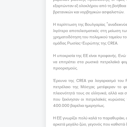
εξαρτώνταν εξ ολοκλήρου από τη βοήθεια
βρετανικών και νορβηγικών ασφαλιστών.
Η περίπτωση της Βουλγαρίας "αναδεικνύε
λιγότερο αποτελεσματικές στη μείωση τ
χρηματοδότηση του πολεμικού ταμείου του 
ομάδας Ρωσίας-Ευρώπης της CREA.
Η υποκρισία της ΕΕ είναι προφανής. Ενώ
να επιτρέπει στα ρωσικά πετρελαϊκά φ
προορισμούς.
Έρευνα της CREA για λογαριασμό του 
πετρέλαιο της Μόσχας μετέφεραν το φ
πλειονότητά τους σε ελληνικά, αλλά και σ
που ξεκίνησαν οι πετρελαϊκές κυρώσεις
400.000 βαρέλια ημερησίως.
Η ΕΕ γνωρίζει πολύ καλά το παραθυράκι, α
αρκετά μεγάλο ζώο, γεγονός που καθιστά