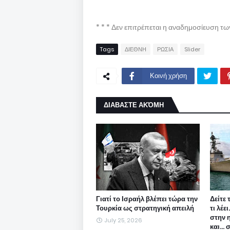
* * * Δεν επιτρέπεται η αναδημοσίευση τ
Tags
ΔΙΕΘΝΗ
ΡΩΣΙΑ
Slider
Κοινή χρήση
ΔΙΑΒΑΣΤΕ ΑΚΌΜΗ
Γιατί το Ισραήλ βλέπει τώρα την
Δείτε 
Τουρκία ως στρατηγική απειλή
τι λέε
στην 
July 25, 2026
και...