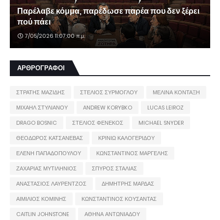
Παρέλαβε κόμμα, παρέδωσε παρέα που δεν ξέρει
πού πάει
7/05/2026 11:07:00 π.μ.
ΑΡΘΡΟΓΡΑΦΟΙ
ΣΤΡΑΤΗΣ ΜΑΖΙΔΗΣ
ΣΤΕΛΙΟΣ ΣΥΡΜΟΓΛΟΥ
ΜΕΛΙΝΑ ΚΟΝΤΑΞΗ
ΜΙΧΑΗΛ ΣΤΥΛΙΑΝΟΥ
ANDREW KORYBKO
LUCAS LEIROZ
DRAGO BOSNIC
ΣΤΕΛΙΟΣ ΦΕΝΕΚΟΣ
MICHAEL SNYDER
ΘΕΟΔΩΡΟΣ ΚΑΤΣΑΝΕΒΑΣ
ΚΡΙΝΙΩ ΚΑΛΟΓΕΡΙΔΟΥ
ΕΛΕΝΗ ΠΑΠΑΔΟΠΟΥΛΟΥ
ΚΩΝΣΤΑΝΤΙΝΟΣ ΜΑΡΓΕΛΗΣ
ΖΑΧΑΡΙΑΣ ΜΥΤΙΛΗΝΙΟΣ
ΣΠΥΡΟΣ ΣΤΑΛΙΑΣ
ΑΝΑΣΤΑΣΙΟΣ ΛΑΥΡΕΝΤΖΟΣ
ΔΗΜΗΤΡΗΣ ΜΑΡΔΑΣ
ΑΙΜΙΛΙΟΣ ΚΟΜΙΝΗΣ
ΚΩΝΣΤΑΝΤΙΝΟΣ ΚΟΥΣΑΝΤΑΣ
CAITLIN JOHNSTONE
ΑΘΗΝΑ ΑΝΤΩΝΙΑΔΟΥ